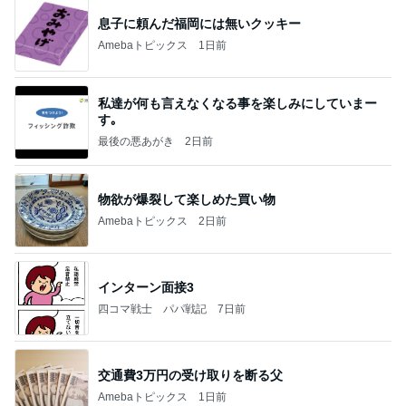
きっと高市ってこの時代に嘘、誤魔化し、はぐらか
しても【バレない】【通用する】とでも思ってたん
だろ
広報 いぬねこ本舗
9日前