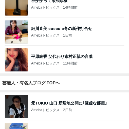
神がかってる掃除機
Amebaトピックス
14時間前
細川直美 coccole冬の新作打合せ
Amebaトピックス
1日前
平原綾香 父代わり市村正親の言葉
Amebaトピックス
11時間前
芸能人・有名人ブログ TOPへ
元TOKIO 山口 新居地公開に｢謙虚な部屋｣
Amebaトピックス
2日前