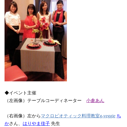
◆イベント主催
（左画像）テーブルコーディネーター
小倉あん
（右画像）左から
マクロビオティック料理教室g-veggie
ち
か
さん、
はりやま佳子
先生