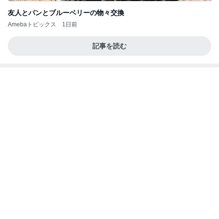
友人とパンとブルーベリーの物々交換
Amebaトピックス
1日前
記事を読む
韓国で買ったコスパのいいお菓子
Amebaトピックス
1日前
今日の服装 ブログ読んでくれてて嬉しい瞬間。
桃オフィシャルブログ Powered by Ameba
1日前