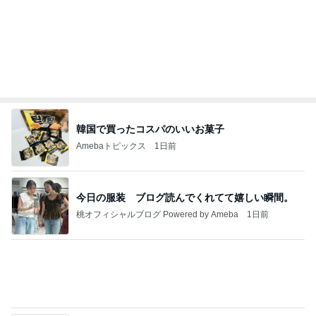
息子に頼んだ福岡には無いクッキー
Amebaトピックス
1日前
私達が何も言えなくなる事を楽しみにしていまー
す｡
最後の悪あがき
2日前
物欲が爆裂して楽しめた買い物
Amebaトピックス
2日前
インターン面接3
四コマ戦士 パパ戦記
7日前
交通費3万円の受け取りを断る父
Amebaトピックス
1日前