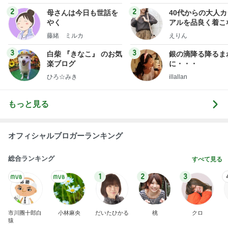
2
2
母さんは今日も世話を
40代からの大人
やく
アルを品良く着こ
ファッションブロ
藤緒 ミルカ
えりん
3
3
白柴 『きなこ』 のお気
銀の滴降る降るま
楽ブログ
に・・・
ひろ☆みき
illallan
もっと見る
オフィシャルブロガーランキング
総合ランキング
すべて見る
1
2
3
市川團十郎白
小林麻央
だいたひかる
桃
クロ
猿