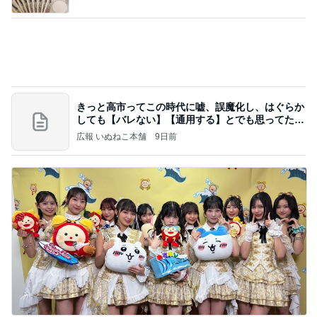
いいねやコメントが凄く嬉しいこと
Amebaトピックス
1日前
記事を読む
サンダルウッドの香りに癒されるお風呂
Amebaトピックス
1日前
20260803 鬼郁隊4人衆で中ちゃん釣行 写メ
中ちゃんのブログ
1日前