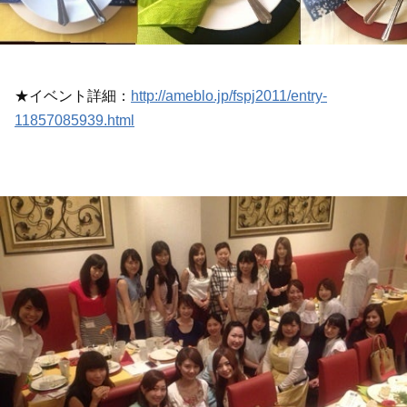
★イベント詳細：
http://ameblo.jp/fspj2011/entry-
11857085939.html