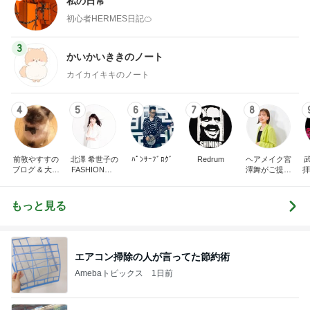
私の日常
初心者HERMES日記🍊
3
かいかいききのノート
カイカイキキのノート
4
5
6
7
8
前敦やすすの
北澤 希世子の
ﾊﾟﾝｻｰﾌﾞﾛｸﾞ
Redrum
ヘアメイク宮
ブログ & 大谷
FASHION◆bl
澤舞がご提案
拝
翔平ファン俱
og
♩パーソナル
ir
楽部。
カラー&骨格
t
診断&顔分析
イ
もっと見る
メイクレッス
ンサロン【東
京・埼玉大
宮】
エアコン掃除の人が言ってた節約術
Amebaトピックス
1日前