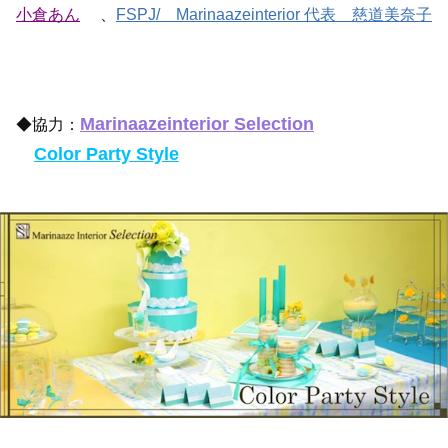
小倉あん
、
FSPJ/ Marinaazeinterior
代表 慈道美奈子
Marinaazeinterior Selection
◆協力：
Color Party Style