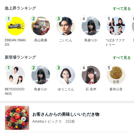
急上昇ランキング
すべて見る
1
2
3
4
5
EBiDAN 39&Ki
高山善廣
こいたん
島倉りか
つばきファク
DS
トリー
新登場ランキング
すべて見る
1
2
3
4
5
BEYOOOOO
島倉りか
ゆうこりん
石 安伊
蒼井心音
NDS
お客さんからの美味しいいただき物
Amebaトピックス
2日前