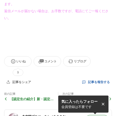
ます。
返信メールが届かない場合は、お手数ですが、電話にてご一報くださ
い。
いいね
コメント
リブログ
9
記事を報告する
記事をシェア
前の記事
次の記事
【認定生の紹介】新・認定コ
【ご報告】クリナップSR・P
気に入ったらフォロー
ーディネーターのご紹介
ANSTYLEセミナー
会員登録は不要です