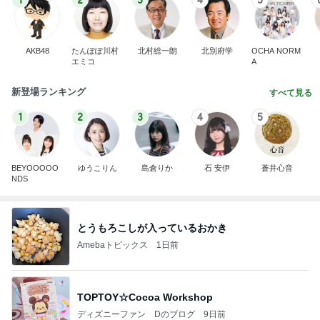
1
2
3
4
5
AKB48
たんぽぽ川村
北村総一朗
北別府学
OCHA NORM
エミコ
A
新登場ランキング
すべて見る
1
2
3
4
5
BEYOOOOO
ゆうこりん
島倉りか
石 安伊
蒼井心音
NDS
とうもろこしが入っているおかき
Amebaトピックス
1日前
TOPTOY☆Cocoa Workshop
ディズニーファン Dのブログ
9日前