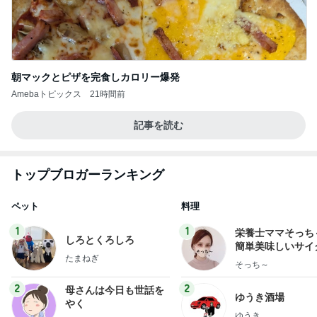
朝マックとピザを完食しカロリー爆発
Amebaトピックス
21時間前
記事を読む
トップブロガーランキング
ペット
料理
1
1
栄養士ママそっち
しろとくろしろ
簡単美味しいサイ
たまねぎ
献立
そっち～
2
2
母さんは今日も世話を
ゆうき酒場
やく
ゆうき