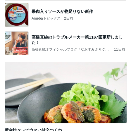
果肉入りソースが物足りない新作
Amebaトピックス
2日前
高橋直純のトラブルメーカー第1167回更新しまし
た！
高橋直純オフィシャルブログ「なおずみぶろぐ」
11日前
Powered by Ameba
黄金比タレでウマい甘辛つくね