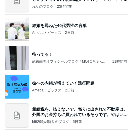
ン
れなのブログ
23時間前
結婚を尋ねた40代男性の言葉
Amebaトピックス
2日前
待ってる！
武東由美オフィシャルブログ「MOTOちゃんと
11時間前
のはっぴぃな毎日」Powered by Ameba
彼への内緒が増えていく遠征問題
Amebaトピックス
2日前
相続税を、払えないで、売りに出されて不動産は、
外国のお金持ちに買われているそうです。やばいで
すよ
ht9299yzf祈りのブログ
6日前