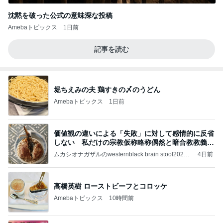
沈黙を破った公式の意味深な投稿
Amebaトピックス
1日前
記事を読む
堀ちえみの夫 鶏すきの〆のうどん
Amebaトピックス
1日前
価値観の違いによる「失敗」に対して感情的に反省
しない 私だけの宗教仮称略称偶然と暗合教教義候
補
ムカシオナガザルのwesternblack brain stool2024
4日前
年（令和6）11月25日以来減酒断煙再開ムカシオナ
ガザル
高橋英樹 ローストビーフとコロッケ
Amebaトピックス
10時間前