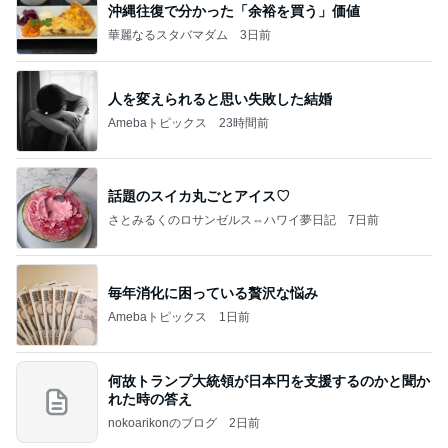
沖縄往復で分かった「余裕を買う」価値
華麗なるスタバマダム
3日前
人を変えられると思い失敗した結婚
Amebaトピックス
23時間前
話題のスイカ丸ごとアイス♡
さとみるくのロサンゼルス⇔ハワイ夢日記
7日前
毎年消化に困っている贅沢な悩み
Amebaトピックス
1日前
何故トランプ大統領が日本円を支援するのかと聞か
れた時の答え
nokoarikonのブログ
2日前