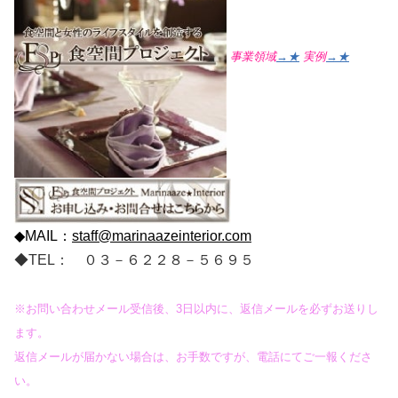
事業領域
→★
実例
→★
◆MAIL：
staff@marinaazeinterior.com
◆TEL： ０３－６２２８－５６９５
※お問い合わせメール受信後、3日以内に、返信メールを必ずお送りし
ます。
返信メールが届かない場合は、お手数ですが、電話
にてご一報くださ
い。