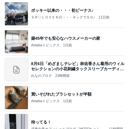
ポッキー以来の・・・初ビーナス♪
ＳＲ♡ＬＯＶＥＲの・・・キックでＧＯ♪
11日前
築45年でも安心なハウスメーカーの家
Amebaトピックス
1日前
8月6日「めざましテレビ」林佑香さん着用のウィル
セレクションの小花刺繍タックスリーブカーディガ
ン
れなのブログ
23時間前
買いそびれたブラシセットが半額
Amebaトピックス
1日前
待ってる！
武東由美オフィシャルブログ「MOTOちゃんと
11時間前