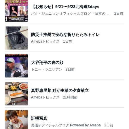
【お知らせ】9/21〜9/23北海道3days
パク・ジュニョン オフィシャルブログ 「日本の
2日前
心」 powered by Ameba
防災士推奨で安心な折りたたみトイレ
Amebaトピックス
1日前
大谷翔平の裏の顔
トニー・ラエリアン
2日前
真野恵里菜 鮭が主菜の夕食献立
Amebaトピックス
21時間前
証明写真
美優オフィシャルブログ Powered by Ameba
2日前