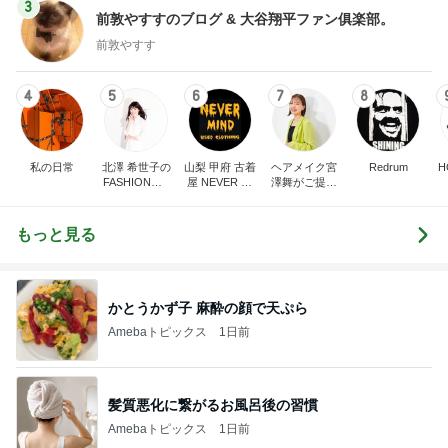
3
前敦やすすのブログ & 大谷翔平ファン俱楽部。
前敦やすす
4
5
6
7
8
私の日常
北澤 希世子の
山梨 甲府 古着
ヘアメイク宮
Redrum
H
FASHION◆bl
屋 NEVER MI
澤舞がご提案
og
ND
♩パーソナル
カラー&骨格
診断&顔分析
もっと見る
メイクレッス
ンサロン【東
京・埼玉大
宮】
かとうかず子 麻酔の顔で天ぷら
Amebaトピックス
1日前
髪質悪化に繋がるお風呂後の習慣
Amebaトピックス
1日前