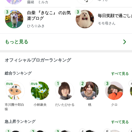
藤緒 ミルカ
3
3
白柴 『きなこ』 のお気
毎日笑顔で過ごし
楽ブログ
モモ母さん
ひろ☆みき
もっと見る
オフィシャルブロガーランキング
総合ランキング
すべて見る
1
2
3
市川團十郎白
小林麻央
だいたひかる
桃
クロ
猿
急上昇ランキング
すべて見る