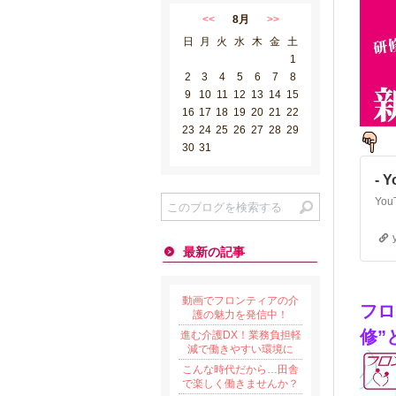
<<
8月
>>
日
月
火
水
木
金
土
1
2
3
4
5
6
7
8
9
10
11
12
13
14
15
16
17
18
19
20
21
22
23
24
25
26
27
28
29
30
31
- 
最新の記事
動画でフロンティアの介
フロ
護の魅力を発信中！
修”
進む介護DX！業務負担軽
減で働きやすい環境に
こんな時代だから…田舎
で楽しく働きませんか？