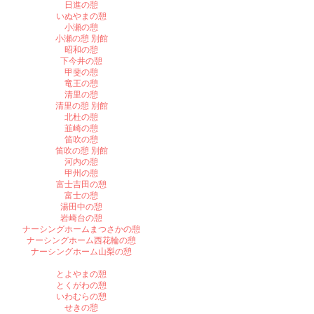
日進の憩
いぬやまの憩
小瀬の憩
小瀬の憩 別館
昭和の憩
下今井の憩
甲斐の憩
竜王の憩
清里の憩
清里の憩 別館
北杜の憩
韮崎の憩
笛吹の憩
笛吹の憩 別館
河内の憩
甲州の憩
富士吉田の憩
富士の憩
湯田中の憩
岩崎台の憩
ナーシングホームまつさかの憩
ナーシングホーム西花輪の憩
ナーシングホーム山梨の憩
とよやまの憩
とくがわの憩
いわむらの憩
せきの憩