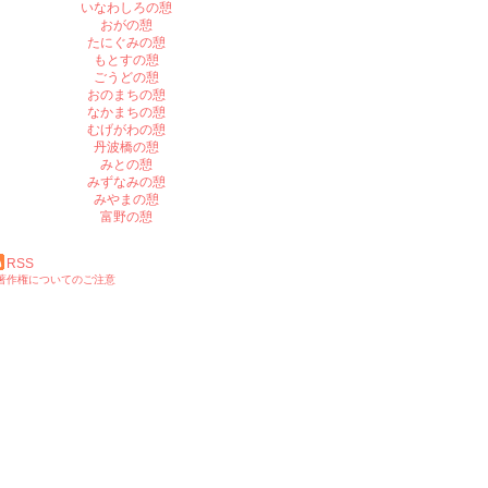
いなわしろの憩
おがの憩
たにぐみの憩
もとすの憩
ごうどの憩
おのまちの憩
なかまちの憩
むげがわの憩
丹波橋の憩
みとの憩
みずなみの憩
みやまの憩
富野の憩
RSS
著作権についてのご注意