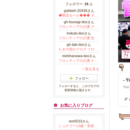
フォロワー:
16
人
gabbeh-20436さん
◆閉店セール◆◆◆ ９０％オフ ◆１円 ペルシャ絨毯◆ ギャッベ
gh-tsunagi-ikoiさん
フロンティアの介護 グループホームつなぎの憩のブログ
hokuto-ikoiさん
フロンティアの介護 住宅型有料老人ホーム 北杜の憩のブログ
gh-taki-ikoiさん
たきの憩のブログ フロンティアの介護 グループホーム
nishihanawa-ikoiさん
フロンティアの介護 ナーシングホーム 西花輪の憩のブログ
一覧を見る
フォロー
- 
フォローすると、このブログの
更新情報が届きます。
お気に入りブログ
ren0533さん
シュナプー13歳！突発性後天性網膜変性症、心臓病闘病記録