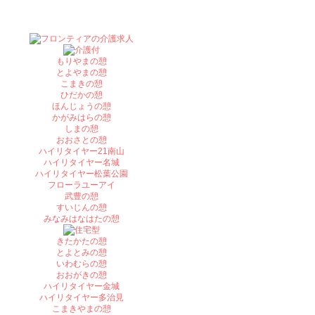
もりやまの憩
とよやまの憩
こまきの憩
ひだかの憩
ほんじょうの憩
かがみはらの憩
しまの憩
おおさとの憩
ハイリタイヤー21南山
ハイリタイヤー名城
ハイリタイヤー松葉公園
フローラユーアイ
武豊の憩
すいじんの憩
みなみはなはたの憩
きたかたの憩
とよとみの憩
いわむらの憩
おおがきの憩
ハイリタイヤー金城
ハイリタイヤー多治見
こまきやまの憩