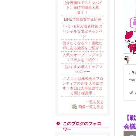
【介護施設でスキマバイ
ト】短時間職員大募
集！！
LINEで簡単質問＆応募
4・5・6月入職者対象 ス
ペシャルな限定キャンペ
ーン
働きたくなる？！素敵な
町にある施設をご紹介！
人気のオープニングスタ
ッフ求人をご紹介！
【おすすめ求人】ケアマ
ネジャー
- 
.こんにちは株式会社フロ
ンティアの介護 人事部で
す！本日は人事目線でよ
く聞く採用手...
一覧を見る
画像一覧を見る
【戦
このブログのフォロ
会議
ワー