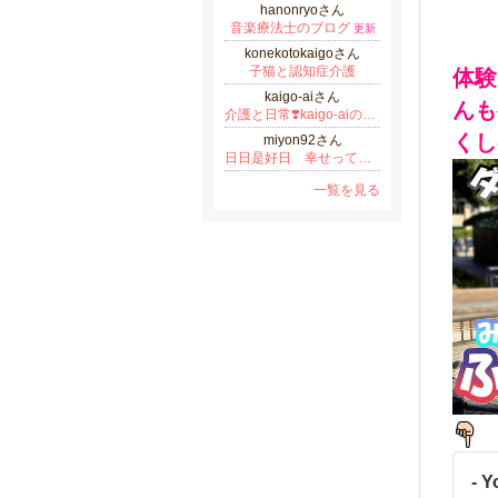
hanonryoさん
音楽療法士のブログ
更新
konekotokaigoさん
子猫と認知症介護
体験
kaigo-aiさん
んも
介護と日常❣️kaigo-aiのブログ
くし
miyon92さん
日日是好日 幸せってなんだっけ.:*ﾟ＊
一覧を見る
- 