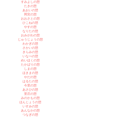
すみよしの憩
たきの憩
あおいの憩
岡宮の憩
おおさとの憩
ひこねの憩
やすの憩
なりたの憩
おみがわの憩
じゅうじょうの憩
わかぎの憩
さかいの憩
きらみの憩
いなべの憩
めいほくの憩
たかばりの憩
しまの憩
ほきまの憩
やだの憩
はるたの憩
今里の憩
あさひの憩
里庄の憩
みのかもの憩
ほんじょうの憩
いすみの憩
あんなかの憩
つなぎの憩