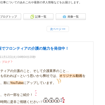
お仕事についてのあれこれや最新の求人情報などをお届けします。
ブログトップ
記事一覧
画像一覧
次ページ
>>
画でフロンティアの介護の魅力を発信中！
11月12日(火) 04時04分20秒
：
ブログ
ンティアの介護のこと、そして介護業界のこと…
でも伝われば～という思いから弊社では、
オリジナル動画
を
し、順に
YouTube
にアップしています。
は、その一部をご紹介！
ま時間に是非ご視聴ください！