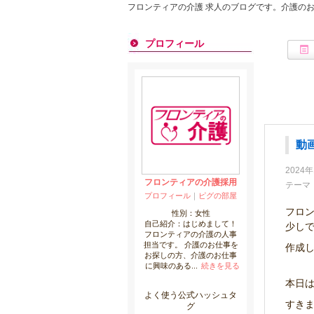
フロンティアの介護 求人のブログです。介護の
プロフィール
動
2024年
フロンティアの介護採用
テーマ
プロフィール
｜
ピグの部屋
フロ
性別：
女性
自己紹介：はじめまして！
少し
フロンティアの介護の人事
担当です。 介護のお仕事を
作成
お探しの方、介護のお仕事
に興味のある...
続きを見る
本日
よく使う公式ハッシュタ
すき
グ