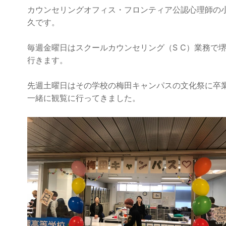
カウンセリングオフィス・フロンティア公認心理師の
久です。
毎週金曜日はスクールカウンセリング（S C）業務で
行きます。
先週土曜日はその学校の梅田キャンパスの文化祭に卒
一緒に観覧に行ってきました。
ラ
ン
キ
ラ
ン
ン
グ
キ
上
ン
昇
グ
上
昇