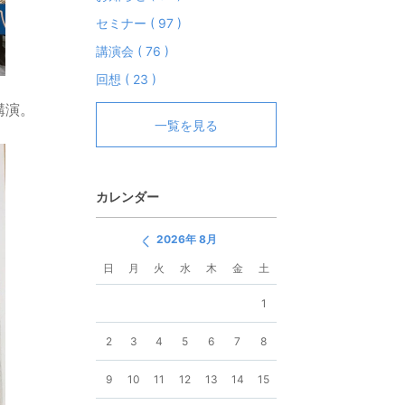
セミナー ( 97 )
講演会 ( 76 )
回想 ( 23 )
講演。
一覧を見る
カレンダー
2026年 8月
日
月
火
水
木
金
土
1
2
3
4
5
6
7
8
9
10
11
12
13
14
15