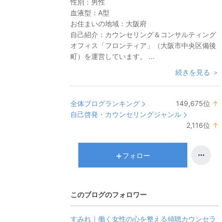
性別：
男性
血液型：
A型
お住まいの地域：
大阪府
自己紹介：
カウンセリング＆コンサルティング
オフィス「フロンティア」（大阪市中央区備後
町）を運営しています。 ...
続きを見る ＞
全体ブログランキング
149,675
位
↑
自己啓発・カウンセリングジャンル
2,116
位
↑
フォロー
このブログのフォロワー
すみれ｜働く女性の心を整える傾聴カウンセラ