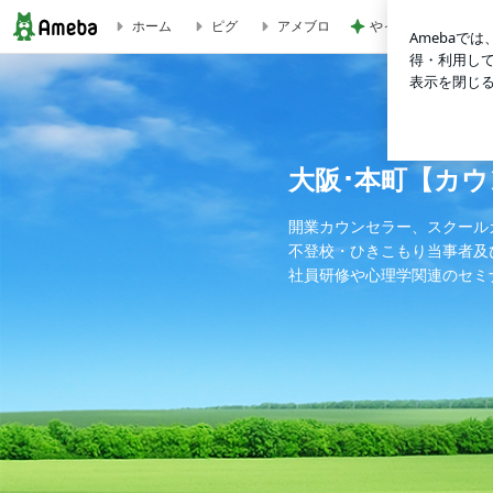
やっとグーできるネ
ホーム
ピグ
アメブロ
スクールカウンセラーとしての活動 | 大阪･本町【カウンセ
大阪･本町【カ
開業カウンセラー、スクール
不登校・ひきこもり当事者及
社員研修や心理学関連のセミ