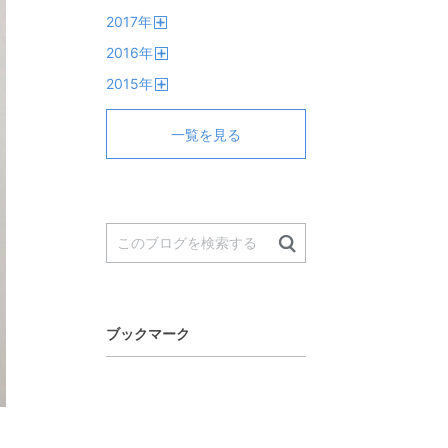
開
2017
年
く
開
2016
年
く
開
2015
年
く
開
く
一覧を見る
ブックマーク