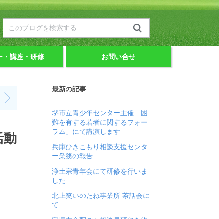
ー・講座・研修
お問い合せ
最新の記事
堺市立青少年センター主催「困
難を有する若者に関するフォー
ラム」にて講演します
活動
兵庫ひきこもり相談支援センタ
ー業務の報告
浄土宗青年会にて研修を行いま
した
北上笑いのたね事業所 茶話会に
て