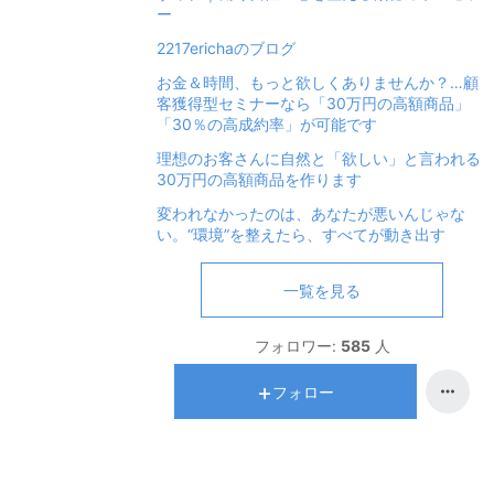
ー
2217erichaのブログ
お金＆時間、もっと欲しくありませんか？…顧
客獲得型セミナーなら「30万円の高額商品」
「30％の高成約率」が可能です
理想のお客さんに自然と「欲しい」と言われる
30万円の高額商品を作ります
変われなかったのは、あなたが悪いんじゃな
い。“環境”を整えたら、すべてが動き出す
一覧を見る
フォロワー:
585
人
フォロー