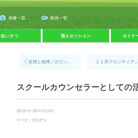
画像一覧
動画一覧
ごあいさつ
個人セッション
セミナ
自律と他律／カウンセリング教室にて
１１月フロンティア勉強会にて
スクールカウンセラーとしての
2019-11-08 11:02:05
テーマ：
ブログ