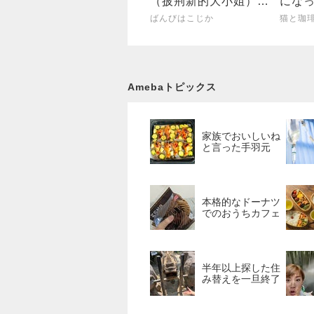
（披荆新的大小姐）】
にな
視聴開始 〜ジャミって
ばんびはこじか
猫と珈
くるゼ
Amebaトピックス
家族でおいしいね
と言った手羽元
本格的なドーナツ
でのおうちカフェ
半年以上探した住
み替えを一旦終了