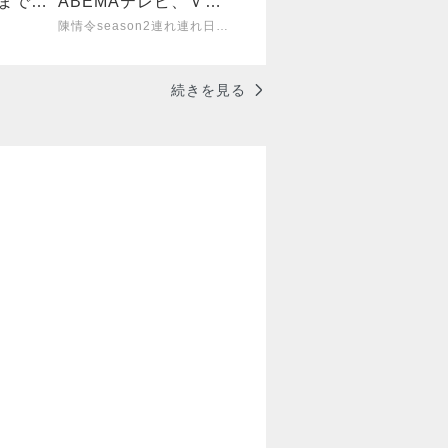
回まで観
ABEMAテレビ、Ｖの
ファランが十位以内
陳情令season2連れ連れ日記 シャオジャン
に。30歳以降は俳優に
も挑戦
続きを見る