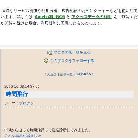
てた博多ラーメン
新規登録
芸能人ブログ
人気ブログ
うしたものか。
したい）。くだらない日記。マスゴミ批評。
ブログ画像一覧を見る
このブログをフォローする
大正堂
|
記事一覧
|
MMORPG
2006-10-03 14:37:51
時間飛行
テーマ：
ブログ
mixiから辿って時間飛行って性格診断してみました。
こんな結果が出ました