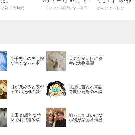
った」
レディー3』8話。サヨ
うし）】 最終
ナラオダミユ。レイに
た 〜閉塞感が開放され
琲と韓ドラ時間
ニコママの無理しない毎日
ばんびはこじか
みとれてしまったミド
たら、
フォーの感想
空手黒帯の夫も腕
天気が良い日に寝
が痛くなった本
室の大物洗濯
目が覚めると広が
旦那に言われ電話
っていた娘の愛
で聞いた母の不調
山田 幻想的な竹
切らしてはいけな
林で不思議体験
い我が家の常備品