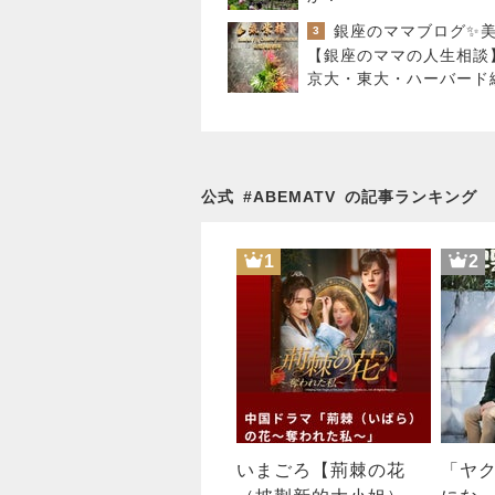
3
【銀座のママの人生相談
京大・東大・ハーバー
天才たちの苦悩とは？頭
すぎて悩む人
公式
#
ABEMATV
の記事ランキング
1
2
いまごろ【荊棘の花
「ヤ