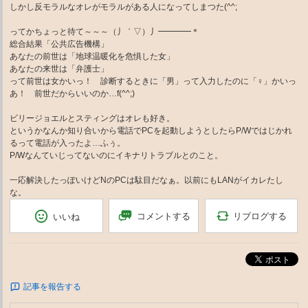
しかし反モラルなオレがモラルがある人になってしまつた(^^;
ってかちょっと待て～～～（丿｀▽）丿━━━━＊
総合結果「公共広告機構」
あなたの前世は「地球温暖化を危惧した女」
あなたの来世は「弁護士」
って前世は女かいっ！ 診断するときに「男」って入力したのに「♀」かいっ
あ！ 前世だからいいのか…f(^^;)
ビリージョエルとスティングはオレも好き。
というかなんか知り合いから電話でPCを起動しようとしたらP/Wではじかれ
るって電話が入ったよ…ふぅ。
P/Wなんていじってないのにイキナリトラブルとのこと。
一応解決したっぽいけどNのPCは駄目だなぁ。以前にもLANがイカレたし
な。
リブログする
コメントする
いいね
ポスト
記事を報告する