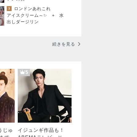
ロンドンあれこれ
3
アイスクリーム～✨ + 水
出しダージリン
続きを見る
5
うじゅ
イジュンギ作品も！