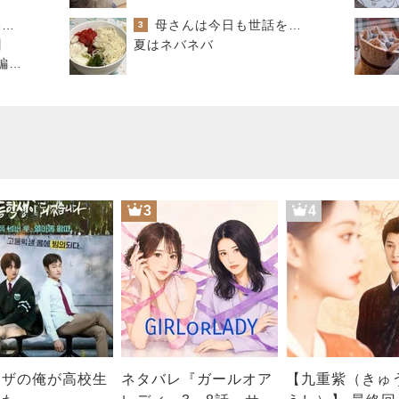
銀座のママブログ✨美肌で開運✨銀座ママが作った化粧品✨銀座クラブ高嶋25歳で開店✨高嶋りえ子 お着物でエルメス バーキン コーデ
母さんは今日も世話をやく
3
】
夏はネバネバ
ド編
が良
3
4
クザの俺が高校生
ネタバレ『ガールオア
【九重紫（きゅ