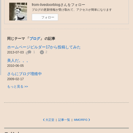
from-livedoorblog
さんをフォロー
ブログの更新情報が受け取れて、アクセスが簡単になります
フォロー
同じテーマ 「
ブログ
」 の記事
ホームページビルダー17から投稿してみた
1
2
2013-07-03
美人だ。。。
2010-06-05
さらにブログ増殖中
2009-02-17
もっと見る >>
大正堂
|
記事一覧
|
MMORPG