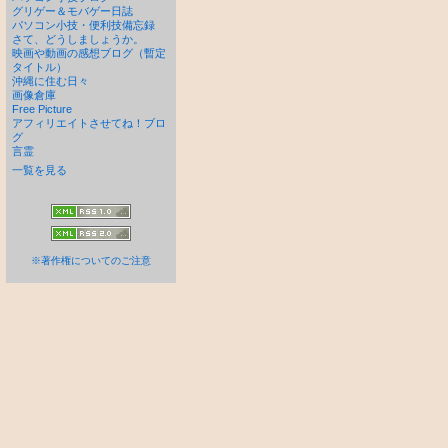
グリゲー＆モバゲー日誌
パソコン小技・便利技備忘録
さて、どうしましょうか。
映画や動画の感想ブログ（暫定
タイトル）
沖縄に住む日々
画像倉庫
Free Picture
アフィリエイトさせてね！ブロ
グ
言霊
一覧を見る
※著作権についてのご注意