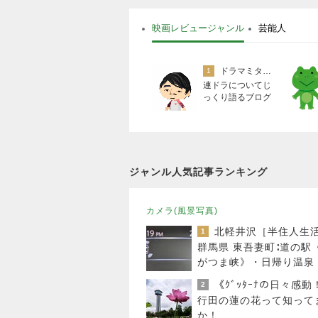
映画レビュージャンル
芸能人
ドラマミタロー
1
連ドラについてじ
っくり語るブログ
ジャンル人気記事ランキング
カメラ(風景写真)
北軽井沢［半住人生
1
群馬県 東吾妻町∶道の駅
がつま峡》・日帰り温泉
狗の湯〉・・♪
《ｸﾞｯﾀｰﾅの日々感動
2
行田の蓮の花って知って
か！