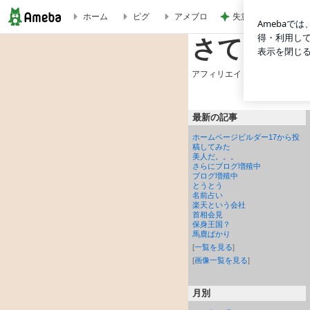
失意の中の気になっ
ホーム
ピグ
アメブロ
時間飛行 | さて、どうしたものか。
さて、ど
アフィリエイト。小遣い稼ぎ（
最新の記事
ホームページビルダー17から投
稿してみた
美人だ。。。
さらにブログ増殖中
ブログ増殖中
とうとう
名前占い
楽天という会社
首相会見
保身王国？
馬鹿ばかり
[
一覧を見る
]
[
画像一覧を見る
]
月別