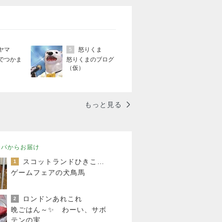
ヤマ
怒りくま
5
でつかま
怒りくまのブログ
（仮）
もっと見る
ッパからお届け
スコットランドひきこもり日記
1
ゲームフェアの犬鳥馬
ロンドンあれこれ
2
晩ごはん～✨ わーい、サボ
テンの実