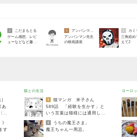
こだまもとる
アンパンマン先生の映画講座
カミ
2
3
4
ゲーム感想、レビ
アンパンマン先生
三角絞め
ューなどなど趣味
の映画講座
えて2
に関するまとめ
猫との生活
ヨーロ
活］
猫マンガ 米子さん
1
《あ
589話 「経験を生かす」と
〈天
いう言葉は猫様には通用しな
い
！》
うちの魔王さま。
2
ます
魔王ちゃん一周忌。