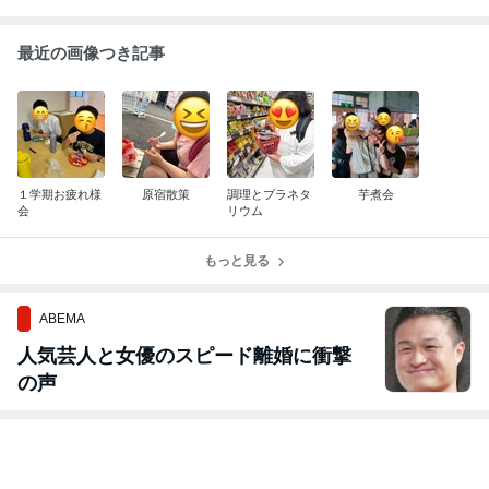
最近の画像つき記事
１学期お疲れ様
原宿散策
調理とプラネタ
芋煮会
会
リウム
もっと見る
ABEMA
人気芸人と女優のスピード離婚に衝撃
の声