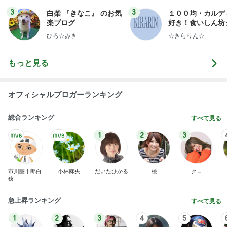
ンテリアのきろく
3
3
白柴 『きなこ』 のお気
１００均・カルデ
楽ブログ
好き！食いしん坊
らりん☆のブログ
ひろ☆みき
☆きらりん☆
もっと見る
オフィシャルブロガーランキング
総合ランキング
すべて見る
1
2
3
市川團十郎白
小林麻央
だいたひかる
桃
クロ
猿
急上昇ランキング
すべて見る
1
2
3
4
5