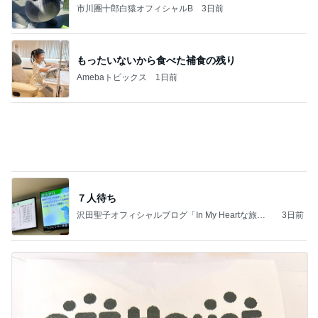
市川團十郎白猿オフィシャルB
3日前
もったいないから食べた補食の残り
Amebaトピックス
1日前
７人待ち
沢田聖子オフィシャルブログ「In My Heartな旅日
3日前
記」by Ameba