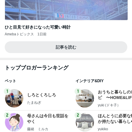
ひと目見て好きになった可愛い時計
Amebaトピックス
1日前
記事を読む
トップブロガーランキング
ペット
インテリア&DIY
1
1
おうちと暮らしの
しろとくろしろ
ピ 〜HOME&LI
たまねぎ
yuki (ドキ子）
2
2
母さんは今日も世話を
ほんとうに必要な
やく
か持たない暮らし
ep Life Simple
藤緒 ミルカ
yukiko