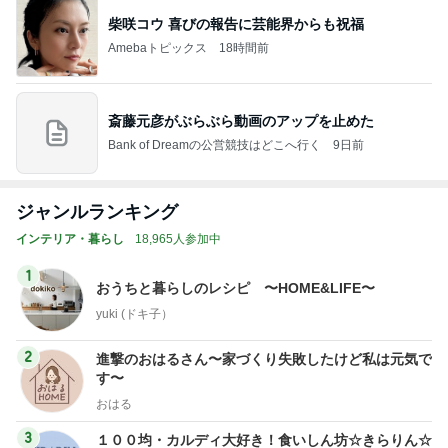
柴咲コウ 喜びの報告に芸能界からも祝福
Amebaトピックス
18時間前
斎藤元彦がぶらぶら動画のアップを止めた
Bank of Dreamの公営競技はどこへ行く
9日前
ジャンルランキング
インテリア・暮らし
18,965人参加中
1
おうちと暮らしのレシピ 〜HOME&LIFE〜
yuki (ドキ子）
2
進撃のおはるさん〜家づくり失敗したけど私は元気で
す〜
おはる
3
１００均・カルディ大好き！食いしん坊☆きらりん☆