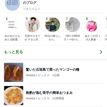
のブログ
☆きらりん☆
4
5
6
7
8
めがねとかも
元祖サロネー
65点の暮らし
HEY OMEM
あさこの日々
めと北欧暮ら
ゼ マダム市川
かた。
E！〜0からの
（5人家族・投
ザ
し
のほのぼのブ
家づくり〜
資・家計簿・
納
ログ
雑貨）
もっと見る
驚いた石垣島で買ったマンゴーの種
Amebaトピックス
1日前
晩酌が進む長芋の簡単おつまみ
Amebaトピックス
11時間前