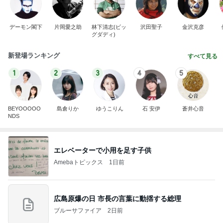
デーモン閣下
片岡愛之助
林下清志(ビッ
沢田聖子
金沢克彦
グダディ)
新登場ランキング
すべて見る
1
2
3
4
5
BEYOOOOO
島倉りか
ゆうこりん
石 安伊
蒼井心音
NDS
エレベーターで小用を足す子供
Amebaトピックス
1日前
広島原爆の日 市長の言葉に動揺する総理
ブルーサファイア
2日前