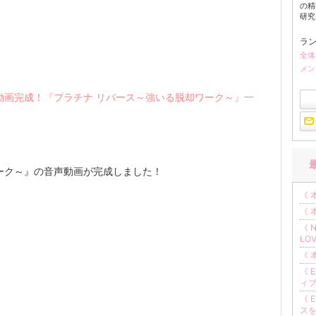
の精
研究。
ラ
全体
メン
動画完成！『プラチナ リバース～強いる脱却ワーク～』一
ーク～』の音声動画が完成しました！
《 
《 
《 
LO
《 
《 
ィ
《 
ス