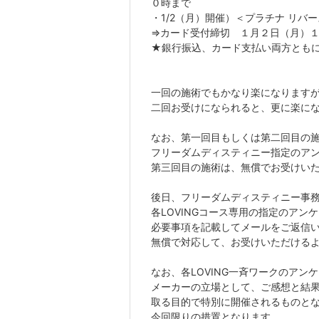
０時まで
・1/2（月）開催）＜プラチナ リバー
⇒カード受付締切 １月２日（月）
★銀行振込、カード支払い両方とも
一回の施術でもかなり楽になります
二回お受けになられると、更に楽に
なお、第一回目もしくは第二回目の
フリーダムディスティニー指定のア
第三回目の施術は、無償でお受けい
後日、フリーダムディスティニー事
各LOVINGコース専用の指定のアン
必要事項を記載してメールをご返信
無償で対応して、お受けいただける
なお、各LOVING一斉ワークのアン
メーカーの立場として、ご感想と結
取る目的で特別に開催されるものと
今回限りの措置となります。