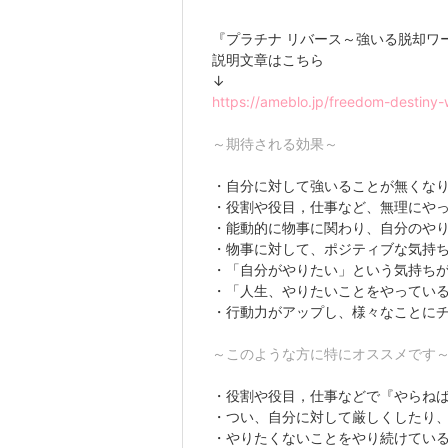
『プラチナ リバース～強いる脱却ワ
説明文章はこちら
↓
https://ameblo.jp/freedom-destiny
～期待される効果～
・自分に対して強いることが無くな
・役割や役目，仕事など、無理にや
・能動的に物事に関わり、自分のや
・物事に対して、ポジティブな気持
・「自分がやりたい」という気持ち
・「人生、やりたいことをやってい
・行動力がアップし、様々なことに
～このような方に特にオススメです
・役割や役目，仕事などで『やらね
・つい、自分に対して厳しくしたり
・やりたくないことをやり続けてい