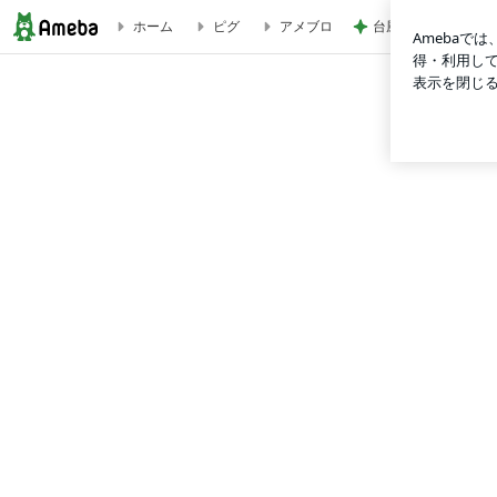
ホーム
ピグ
アメブロ
台風に備え常備する
《 音声動画完成！『プラチナ リバース～強いる脱却ワーク～』一斉遠隔