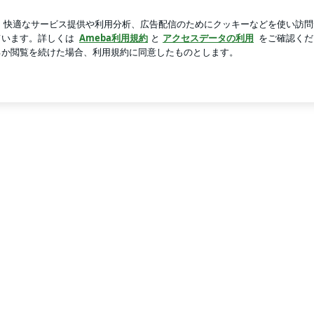
アップルパイ
芸能人ブログ
人気ブログ
新規登録
ロ
LOVING 》 | Freedom Destiny ヒーリング開発実