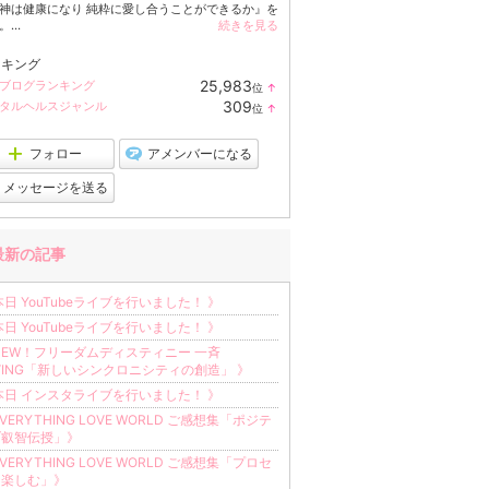
神は健康になり 純粋に愛し合うことができるか』を
...
続きを見る
ンキング
25,983
ブログランキング
位
↑
ラ
309
タルヘルスジャンル
位
↑
ン
ラ
キ
ン
ン
キ
フォロー
アメンバーになる
グ
ン
上
グ
メッセージを送る
昇
上
昇
最新の記事
本日 YouTubeライブを行いました！ 》
本日 YouTubeライブを行いました！ 》
NEW！フリーダムディスティニー 一斉
VING「新しいシンクロニシティの創造」 》
本日 インスタライブを行いました！ 》
EVERYTHING LOVE WORLD ご感想集「ポジテ
ブ叡智伝授」》
EVERYTHING LOVE WORLD ご感想集「プロセ
を楽しむ」》