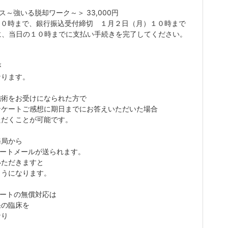
ス～強いる脱却ワーク～＞ 33,000円
１０時まで、銀行振込受付締切 １月２日（月）１０時まで
に、当日の１０時までに支払い手続きを完了してください。
が
なります。
施術をお受けになられた方で
ンケートご感想に期日までにお答えいただいた場合
ただくことが可能です。
務局から
ケートメールが送られます。
いただきますと
ようになります。
ケートの無償対応は
果の臨床を
なり