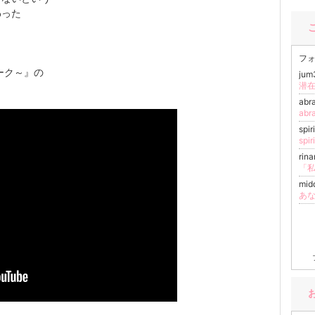
わった
フォ
ーク～』の
ju
潜
ab
ab
spi
spi
rin
mid
あ