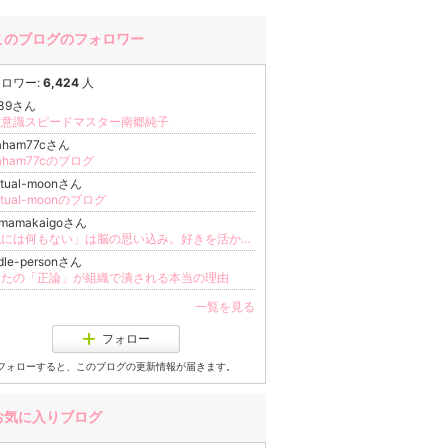
このブログのフォロワー
ロワー:
6,424
人
m39さん
在意識スピードマスター南郷純子
raham77cさん
raham77cのブログ
ritual-moonさん
ritual-moonのブログ
amamakaigoさん
「私には何もない」は脳の思い込み。好きを活かして自立する女性の新常識
dle-personさん
なたの「正論」が組織で潰される本当の理由
一覧を見る
フォロー
フォローすると、このブログの更新情報が届きます。
お気に入りブログ