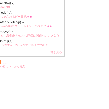
aa1784さん
aa1784
amodeさん
まちゃんのホビー日記
更新
dateruyukiblogさん
企業“再成”コンサルタントのブログ
更新
i-kigyoさん
脱ひとり反省会！ 他人の評価は関係ない。あなたが本音を出しても愛される方法。自己価値コーチ・岩瀬ゆり
zkkntさん
との対話-LV0.依存症と等身大の自分‐
一覧を見る
RSS
著作権についてのご注意