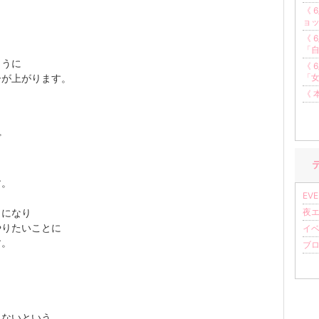
《 
ョ
《 
「
ように
《 
ーが上がります。
「
《 
ど
す。
EVE
とになり
夜エッ
やりたいことに
イベ
す。
ブログ
らないという