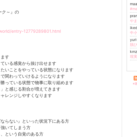
ma
#ma
ーク～』の
pr
や
ike
-world/entry-12779289801.html
中小
yur
km
ります
現実
っている感覚から抜け出せます
りたいことをやっている状態になります
ちで関わっていけるようになります
が勝っている状態で物事に取り組めます
※
る」と感じる割合が増えてきます
チャレンジしやすくなります
～
ばならない』といった状況下にある方
、強いてしまう方
る、という自覚のある方