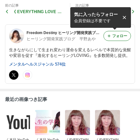
前の記事
次の記事
《 EVERYTHING LOVE WO
《 EVERYTHING LOVE WO
気に入ったらフォロー
RLD イノセントフロンティ
RLD イノセントフロンティ
アご感想 その３ 》
アご感想 その２ 》
会員登録は不要です
Freedom Destiny ヒーリング開発実践ブログ
フォロー
ヒーリング開発実践ブログ 平野あや
生きながらにして生まれ変わり運命を変えるレベルで本質的な覚醒
や変容を促す『進化するヒーリングLOVING』を多数開発し提供。
メンタルヘルスジャンル 574位
最近の画像つき記事
《 本日 YouTub
《 本日 YouTub
《 EVERYTHIN
《 EVERYTHIN