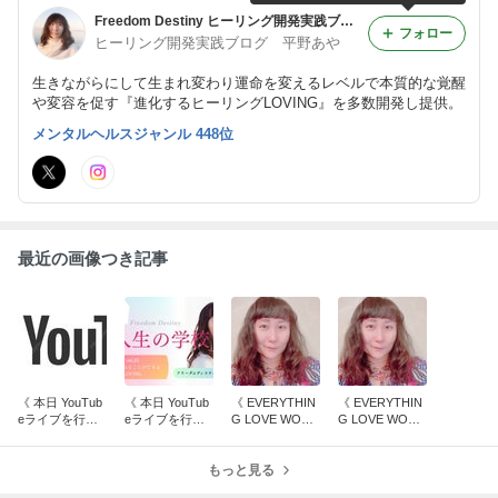
Freedom Destiny ヒーリング開発実践ブログ
フォロー
ヒーリング開発実践ブログ 平野あや
生きながらにして生まれ変わり運命を変えるレベルで本質的な覚醒
や変容を促す『進化するヒーリングLOVING』を多数開発し提供。
メンタルヘルスジャンル 448位
最近の画像つき記事
《 本日 YouTub
《 本日 YouTub
《 EVERYTHIN
《 EVERYTHIN
eライブを行い
eライブを行い
G LOVE WORL
G LOVE WORL
ました！ 》
ました！ 》
D ご感想集「ポ
D ご感想集「プ
ジティブ叡智伝
ロセスを楽し
もっと見る
授」》
む」》