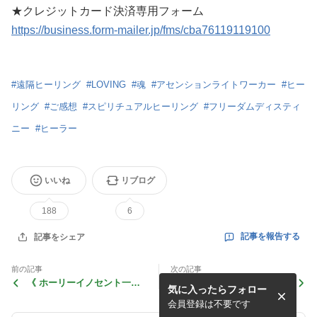
★クレジットカード決済専用フォーム
https://business.form-mailer.jp/fms/cba76119119100
#
遠隔ヒーリング
#
LOVING
#
魂
#
アセンションライトワーカー
#
ヒー
リング
#
ご感想
#
スピリチュアルヒーリング
#
フリーダムディスティ
ニー
#
ヒーラー
いいね
リブログ
188
6
記事を報告する
記事をシェア
前の記事
次の記事
《 ホーリーイノセント一斉L
《 EVERYTHING LOVE WO
気に入ったらフォロー
OVING 聖なる純粋無垢、
RLD マゼンタフレイムご感
透明感のある存在へ 》
想 その２ 》
会員登録は不要です