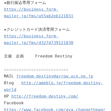
https://business.form-
mailer.jp/fms/a55ab2eb121831
https://business.form-
mailer.jp/fms/d327d739121830
主催　企画　   Freedom Destiny

☆☆☆☆☆☆☆☆☆☆☆☆☆☆☆☆☆☆☆☆☆☆☆☆☆☆

MAIL 
freedom-destiny@arrow.ocn.ne.jp
Blog   
http://ameblo.jp/freedom-destiny-
world
HP 
http://freedom-destiny.com/
Facebook 
https://www.facebook.com/aya.changethewor