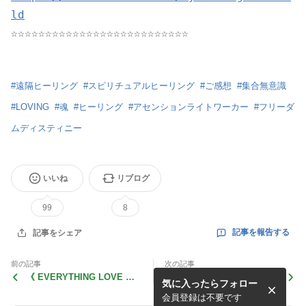
ld
☆☆☆☆☆☆☆☆☆☆☆☆☆☆☆☆☆☆☆☆☆☆☆☆☆☆
#
遠隔ヒーリング
#
スピリチュアルヒーリング
#
ご感想
#
集合無意識
#
LOVING
#
魂
#
ヒーリング
#
アセンションライトワーカー
#
フリーダ
ムディスティニー
いいね
リブログ
99
8
記事を報告する
記事をシェア
前の記事
次の記事
《 EVERYTHING LOVE WO
《 EVERYTHING LOVE WO
気に入ったらフォロー
RLD イノセントフロンティ
RLD ラブプロテクション講
アご感想 その１ 》
習のご感想 》
会員登録は不要です