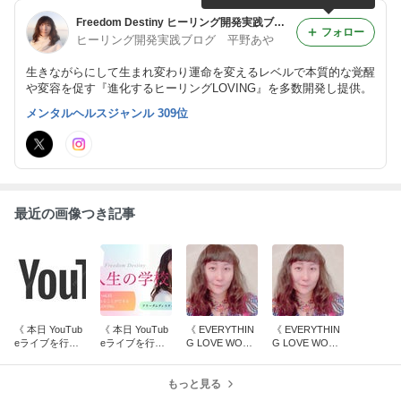
Freedom Destiny ヒーリング開発実践ブログ
フォロー
ヒーリング開発実践ブログ 平野あや
生きながらにして生まれ変わり運命を変えるレベルで本質的な覚醒
や変容を促す『進化するヒーリングLOVING』を多数開発し提供。
メンタルヘルスジャンル 309位
最近の画像つき記事
《 本日 YouTub
《 本日 YouTub
《 EVERYTHIN
《 EVERYTHIN
eライブを行い
eライブを行い
G LOVE WORL
G LOVE WORL
ました！ 》
ました！ 》
D ご感想集「ポ
D ご感想集「プ
ジティブ叡智伝
ロセスを楽し
もっと見る
授」》
む」》