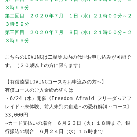
３時５９分

第二回目　２０２０年７月　１日（水）２１時００分～２
３時５９分

第三回目　２０２０年７月　８日（水）２１時００分～２
３時５９分
こちらのLOVINGは二親等以内の代理お申し込みが可能で
す。（２０歳以上の方に限ります） 

【有償遠隔LOVINGコースをお申込みの方へ】

有償コースのご入金締め切りは

・6/24（水）開催《Freedom Afraid フリーダムアフ
レイド～未体験、前人未到の創造への恐れ解消～コース》
33,000円

⇒カード支払いの場合　６月２３日（火）１８時まで、銀
行振込の場合　６月２４日（水）１５時まで
