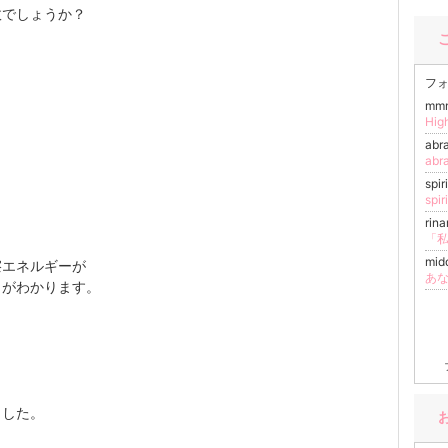
故でしょうか？
フォ
mm
Hi
ab
ab
spi
spi
rin
mid
擦エネルギーが
あ
とがわかります。
ました。