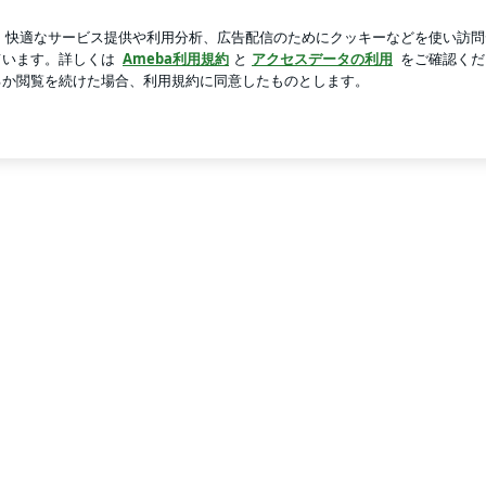
ルで泳ぎ日焼け
芸能人ブログ
人気ブログ
新規登録
ロ
edom Destiny ヒーリング開発実践ブログ