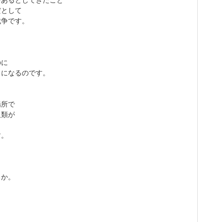
だとして
戦争です。
のに
とになるのです。
場所で
人類が
す。
るか。
。