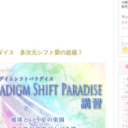
の精
研究。
ラ
全体
メン
ダイス 多次元シフト愛の超越 》
《 
《 
《 
LO
《 
《 
ィ
《 
ス