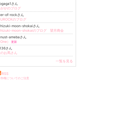
iogaga1さん
じががのブログ
er-of-rockさん
BUROCKのブログ
hizuki-moon-shokaiさん
chizuki-moon-shokaiのブログ 望月商会
anust-amebaさん
One）
更新
0136さん
まのお馬さん
一覧を見る
RSS
著作権についてのご注意