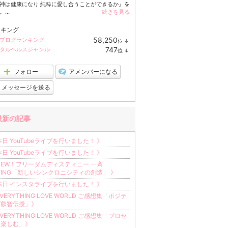
神は健康になり 純粋に愛し合うことができるか』を
...
続きを見る
ンキング
58,250
ブログランキング
位
↓
ラ
747
タルヘルスジャンル
位
↓
ン
ラ
キ
ン
ン
キ
フォロー
アメンバーになる
グ
ン
下
グ
メッセージを送る
降
下
降
最新の記事
本日 YouTubeライブを行いました！ 》
本日 YouTubeライブを行いました！ 》
NEW！フリーダムディスティニー 一斉
VING「新しいシンクロニシティの創造」 》
本日 インスタライブを行いました！ 》
EVERYTHING LOVE WORLD ご感想集「ポジテ
ブ叡智伝授」》
EVERYTHING LOVE WORLD ご感想集「プロセ
を楽しむ」》