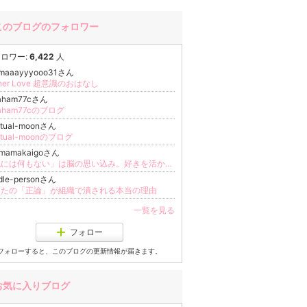
このブログのフォロワー
ロワー:
6,422
人
maaayyyooo31さん
gher Love 超意識のおはなし
raham77cさん
raham77cのブログ
ritual-moonさん
ritual-moonのブログ
amamakaigoさん
「私には何もない」は脳の思い込み。好きを活かして自立する女性の新常識
dle-personさん
なたの「正論」が組織で潰される本当の理由
一覧を見る
フォロー
フォローすると、このブログの更新情報が届きます。
お気に入りブログ