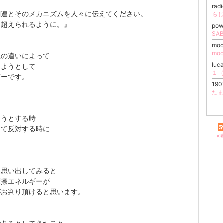
rad
関連とそのメカニズムを人々に伝えてください。
ら
を超えられるように。』
pow
SA
moc
mo
観の違いによって
luc
しようとして
１（
ギーです。
19
た
ろうとする時
って反対する時に
※
も思い出してみると
摩擦エネルギーが
がお判り頂けると思います。
であるとしてきたこと