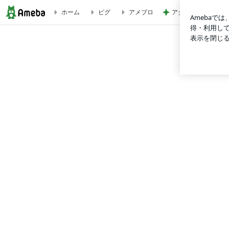
ホーム
ピグ
アメブロ
アグネス 孫とプー
《 パラダイムシフトパラダイス 多次元シフト愛の超越 》 | Fre