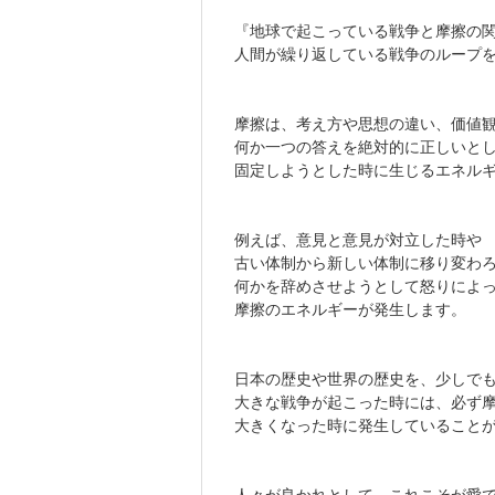
『地球で起こっている戦争と摩擦の
人間が繰り返している戦争のループ
摩擦は、考え方や思想の違い、価値
何か一つの答えを絶対的に正しいと
固定しようとした時に生じるエネル
例えば、意見と意見が対立した時や
古い体制から新しい体制に移り変わ
何かを辞めさせようとして怒りによ
摩擦のエネルギーが発生します。
日本の歴史や世界の歴史を、少しで
大きな戦争が起こった時には、必ず
大きくなった時に発生していること
人々が良かれとして、これこそが愛