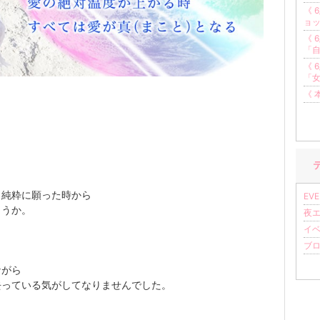
《 
ョ
《 
「
《 
「
《 
と純粋に願った時から
EVE
ょうか。
夜エッ
イベ
ブログ
く
ながら
去っている気がしてなりませんでした。