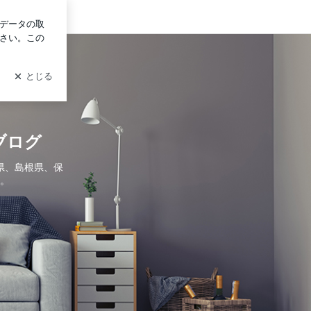
グイン
ャル・プランナー 影山輝哲のブログ
ブログ
県、島根県、保
。