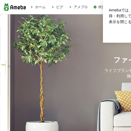
何度もサイズ感を調
ホーム
ピグ
アメブロ
「第２１回 １００歳まで安心！お金に困らない為の基礎講座
ファ
ライフプラン
険