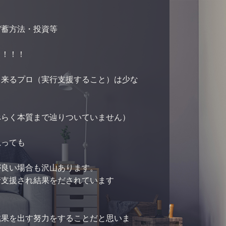
貯蓄方法・投資等
！！！！
出来るプロ（実行支援すること）は少な
ぺらく本質まで辿りついていません）
思っても
が良い場合も沢山あります。
行支援され結果をだされています
結果を出す努力をすることだと思いま