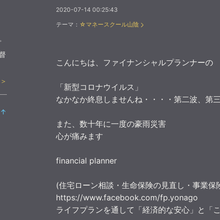
2020-07-14 00:25:43
テーマ：
☆マネースクール山陰
プ
督
こんにちは、ファイナンシャルプランナーの
 ＞
「新型コロナウイルス」
なかなか終息しませんね・・・・第二波、第
↑
ラ
また、数十年に一度の豪雨災害
ン
心が痛みます
キ
ン
financial planner
グ
上
昇
(住宅ローン相談・生命保険の見直し・事業保
https://www.facebook.com/fp.yonago
ライフプランを通して「経済的な安心」と「