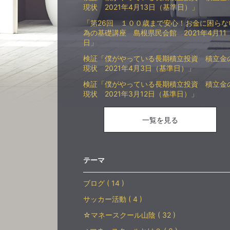
現状 2021年4月13日（基準日）」
「第26回 １００歳まで安心！お金に困らな
為の基礎講座 島根県民会館 2021年4月11
日」
検証「僕がやっている長期積立投資 積立金
現状 2021年4月3日（基準日）」
検証「僕がやっている長期積立投資 積立金
現状 2021年3月12日（基準日）」
一覧を見る
テーマ
ブログ ( 14 )
サッカー活動 ( 4 )
☆マネースクール山陰 ( 32 )