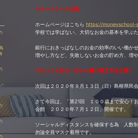
マネースクール山陰
ホームページはこちら
https://moneyschool-
学校では学ばない、大切なお金の基本を学ぶ
の
銀行におきっぱなしのお金の効率のいい働か
為
8
増やし方など、失敗しないお金の貯め方、増
の
下がっても安心！目から鱗の積立方法公開！
い
次回は２０２０年９月１３日（日）島根県民
さて今回は、「第21回 １００歳まで安心！
の
会館 ２０２０年７月１２日」開催です。
の
ソーシャルディスタンスを確保する為 人数
勿論全員マスク着用です。
の