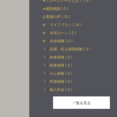
⇒マネースクールとは？ ( 0 )
⇒個別相談 ( 0 )
お客様の声 ( 12 )
☆ ライフプラン ( 15 )
☆ 住宅ローン ( 5 )
☆ 生命保険 ( 5 )
┝ 定期・収入保障保険 ( 3 )
┝ 終身保険 ( 0 )
┝ 医療保障 ( 5 )
┝ がん保険 ( 0 )
┝ 学資保険 ( 0 )
┝ 個人年金 ( 0 )
一覧を見る