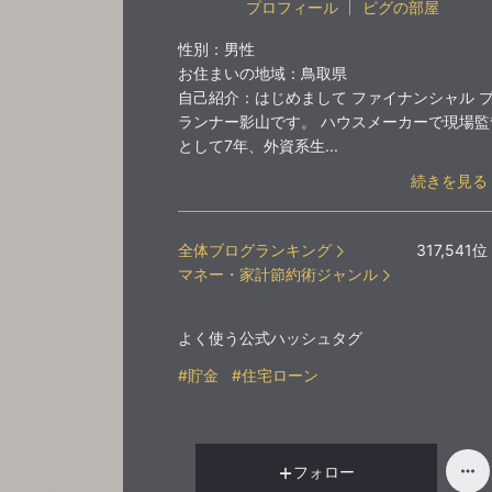
プロフィール
ピグの部屋
性別：
男性
お住まいの地域：
鳥取県
自己紹介：
はじめまして ファイナンシャル 
ランナー影山です。 ハウスメーカーで現場監
として7年、外資系生...
続きを見る
全体ブログランキング
317,541
位
マネー・家計節約術ジャンル
よく使う公式ハッシュタグ
#貯金
#住宅ローン
フォロー