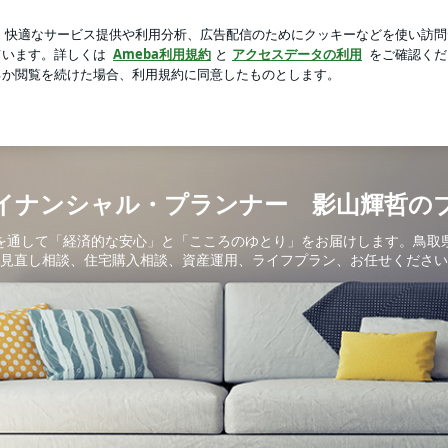
整したバッグ
芸能人ブログ
人気ブログ
新規登録
ロ
 島根県民会館 ２０２０年７月１２日開催 | ファイナンシ
イナンシャル・プランナー 影山輝哲の
を通して「経済的な安心」と「こころのゆとり」をお届けします。鳥取
見直し相談、住宅購入相談、資産運用、ライフプラン、お任せください