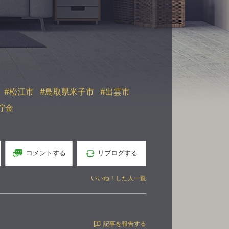
#松江市
#鳥取県米子市
#出雲市
貯金
コメントする
リブログする
いいね！した人一覧
記事を報告する