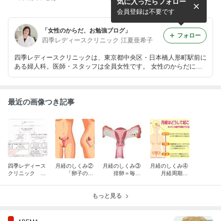
気に入ったらフォロー
ニドック」
会員登録は不要です
「女性のからだ、お勉強ブログ」
フォロー
四季レディースクリニック 江夏亜希子
四季レディースクリニックは、東京都中央区・日本橋人形町駅前に
ある婦人科。医師・スタッフは全員女性です。 女性のからだにつ
いてよく知って受診・ご相談いただけるよう、 お勉強ブログを作
りました。
最近の画像つき記事
四季レディース
月経のしくみ②
月経のしくみ③
月経のしくみ④
クリニック 検
「卵子の数
排卵＝毎月
月経周期を
診メニューにつ
は限られてい
1個の卵子が選
コントロールし
いて
る？」
ばれて子宮に入
ている「ホルモ
もっと見る
っていくこと
ン」