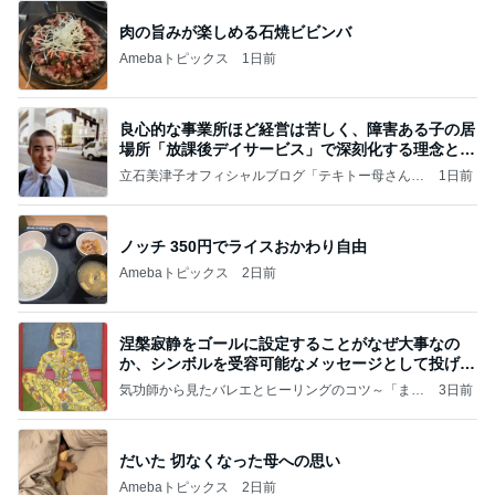
肉の旨みが楽しめる石焼ビビンバ
Amebaトピックス
1日前
良心的な事業所ほど経営は苦しく、障害ある子の居
場所「放課後デイサービス」で深刻化する理念と現
実の
立石美津子オフィシャルブログ「テキトー母さんの
1日前
すすめ」Powered by Ameba
ノッチ 350円でライスおかわり自由
Amebaトピックス
2日前
涅槃寂静をゴールに設定することがなぜ大事なの
か、シンボルを受容可能なメッセージとして投げる
ことが
気功師から見たバレエとヒーリングのコツ～「まと
3日前
いのば」ブログ
だいた 切なくなった母への思い
Amebaトピックス
2日前