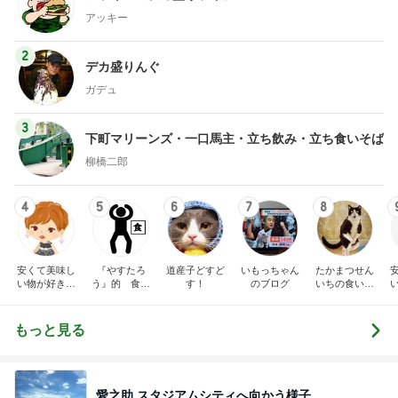
アッキー
2
デカ盛りんぐ
ガデュ
3
下町マリーンズ・一口馬主・立ち飲み・立ち食いそば
柳橋二郎
4
5
6
7
8
安くて美味し
『やすたろ
道産子どすど
いもっちゃん
たかまつせん
い物が好き☆
う』的 食の
す！
のブログ
いちの食い散
彡
備忘録
らかし日記
もっと見る
愛之助 スタジアムシティへ向かう様子