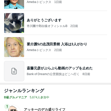
Amebaトピックス
1日前
ありがとうございます
市川團十郎白猿オフィシャルB
2日前
要介護5の志茂田景樹 入浴は3人がかり
Amebaトピックス
2日前
斎藤元彦がぶらぶら動画のアップを止めた
Bank of Dreamの公営競技はどこへ行く
8日前
ジャンルランキング
B級グルメマニア
5,674人参加中
1
アッキーのデカ盛りライフ