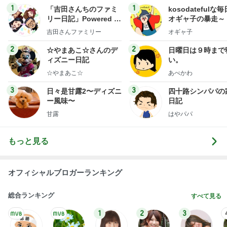
1
1
「吉田さんちのファミ
kosodatefulな毎
リー日記」Powered b
オギャ子の暴走～
y Ameba 吉田さんファ
吉田さんファミリー
オギャ子
ミリーオフィシャルブ
ログ
2
2
☆やまあこ☆さんのデ
日曜日は９時まで
ィズニー日記
い。
☆やまあこ☆
あべかわ
3
3
日々是甘露2〜ディズニ
四十路シンパパの
ー風味〜
日記
甘露
はやパパ
もっと見る
オフィシャルブロガーランキング
総合ランキング
すべて見る
1
2
3