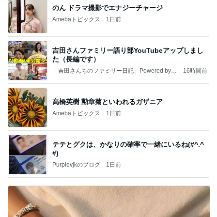
のん ドラマ撮影でエナジーチャージ
Amebaトピックス
1日前
吉田さんファミリー語り部YouTubeアップしまし
た（長編です）
「吉田さんちのファミリー日記」Powered by A
16時間前
meba 吉田さんファミリーオフィシャルブログ
高橋英樹 勲章菊といわれるガザニア
Amebaトピックス
1日前
テテとグクは、かなりの確率で一緒にいるね(#^.^
#)
Purplevjkのブログ
1日前