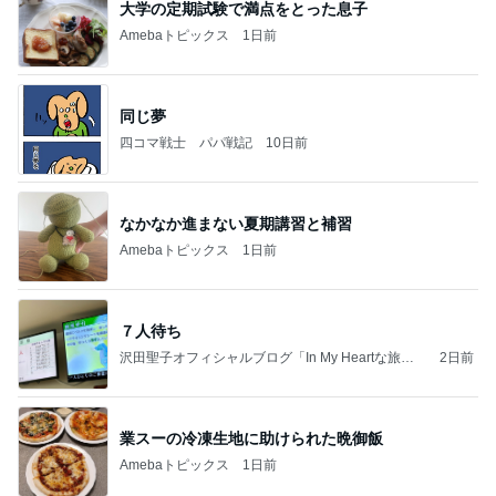
大学の定期試験で満点をとった息子
Amebaトピックス
1日前
同じ夢
四コマ戦士 パパ戦記
10日前
なかなか進まない夏期講習と補習
Amebaトピックス
1日前
７人待ち
沢田聖子オフィシャルブログ「In My Heartな旅日
2日前
記」by Ameba
業スーの冷凍生地に助けられた晩御飯
Amebaトピックス
1日前