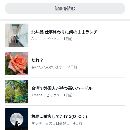
記事を読む
北斗晶 仕事終わりに鍋のままランチ
Amebaトピックス
1日前
だれ？
会いたい人がいます
13日前
台湾で外国人が持つ高いハードル
Amebaトピックス
1日前
桜島…噴火してた!? Σ(O_O；)
マッキー☆の日日是好日
4日前