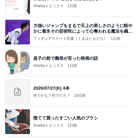
Amebaトピックス
1日前
力強いジャンプをまるで天上の美しさのように軽や
かに着氷その芸術性によって心奪われる魔法を織り
なす
フィギュアスケート応援（くまはともだち）
1日前
息子の前で義母が言った映画の話
Amebaトピックス
1日前
2026/07/27(K) 4本
何でかな？何でだろ？
10日前
慌てて買ったすごい人気のブラシ
Amebaトピックス
1日前