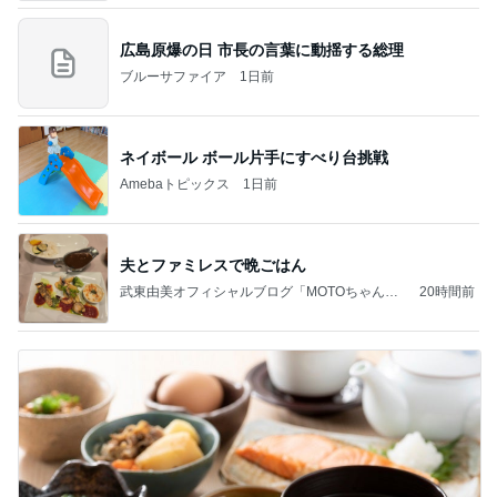
広島原爆の日 市長の言葉に動揺する総理
ブルーサファイア
1日前
ネイボール ボール片手にすべり台挑戦
Amebaトピックス
1日前
夫とファミレスで晩ごはん
武東由美オフィシャルブログ「MOTOちゃんと
20時間前
のはっぴぃな毎日」Powered by Ameba