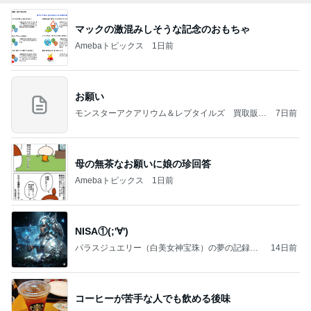
マックの激混みしそうな記念のおもちゃ
Amebaトピックス
1日前
お願い
モンスターアクアリウム＆レプタイルズ 買取販売
7日前
情報
母の無茶なお願いに娘の珍回答
Amebaトピックス
1日前
NISA①(;'∀')
パラスジュエリー（白美女神宝珠）の夢の記録
14日前
（続編）
コーヒーが苦手な人でも飲める後味