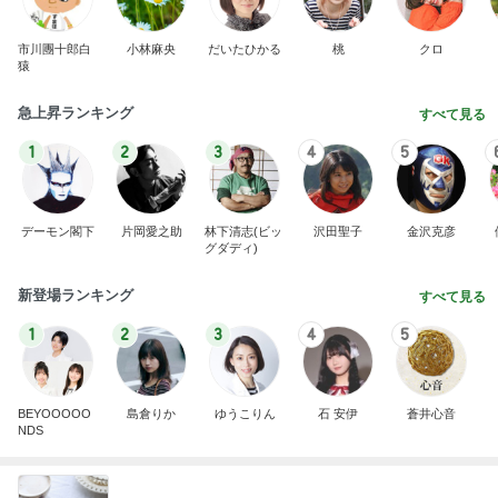
市川團十郎白
小林麻央
だいたひかる
桃
クロ
猿
急上昇ランキング
すべて見る
1
2
3
4
5
デーモン閣下
片岡愛之助
林下清志(ビッ
沢田聖子
金沢克彦
グダディ)
新登場ランキング
すべて見る
1
2
3
4
5
BEYOOOOO
島倉りか
ゆうこりん
石 安伊
蒼井心音
NDS