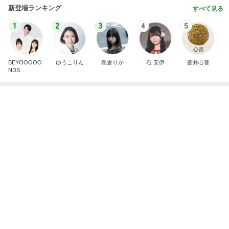
新登場ランキング
すべて見る
1
2
3
4
5
BEYOOOOO
ゆうこりん
島倉りか
石 安伊
蒼井心音
NDS