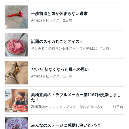
一歩前進と気が休まらない週末
Amebaトピックス
2日前
話題のスイカ丸ごとアイス♡
さとみるくのロサンゼルス⇔ハワイ夢日記
7日前
だいた 切なくなった母への思い
Amebaトピックス
1日前
高橋直純のトラブルメーカー第1167回更新しまし
た！
高橋直純オフィシャルブログ「なおずみぶろぐ」
11日前
Powered by Ameba
みんなのステージに感動し泣いたパパ