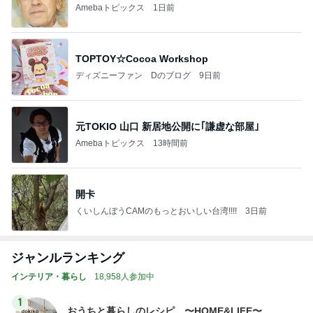
Amebaトピックス
1日前
TOPTOY☆Cocoa Workshop
ディズニーファン Dのブログ
9日前
元TOKIO 山口 新居地公開に｢謙虚な部屋｣
Amebaトピックス
13時間前
開卡
くいしんぼうCAMのもっとおいしい台湾!!!!
3日前
ジャンルランキング
インテリア・暮らし
18,958人参加中
1
おうちと暮らしのレシピ 〜HOME&LIFE〜