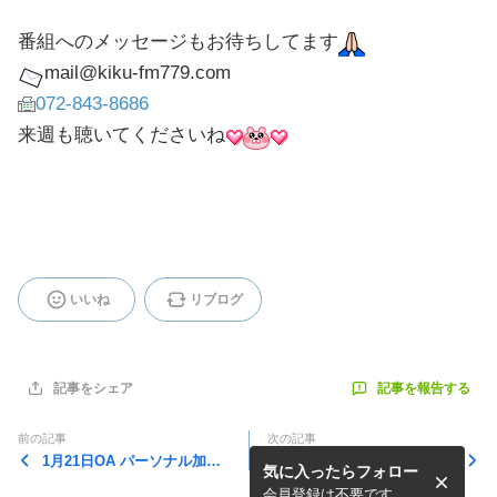
番組へのメッセージもお待ちしてます
mail@kiku-fm779.com
072-843-8686
来週も聴いてくださいね
いいね
リブログ
記事を報告する
記事をシェア
前の記事
次の記事
1月21日OA パーソナル加圧
1月7日OA 磯島電工株式会社
気に入ったらフォロー
トレーニング GLAD
会員登録は不要です