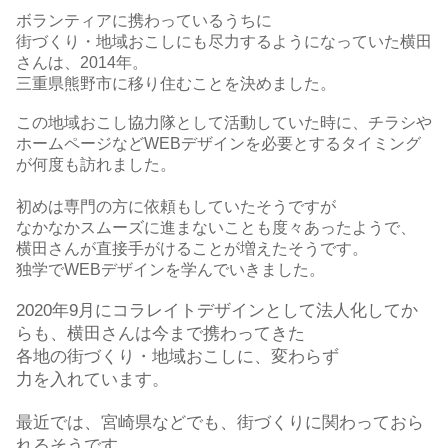
ボランティアに携わっているうちに
街づくり・地域おこしにも尽力するようになっていた横田
さんは、
2014
年。
三重県熊野市に移り住むことを決めました。
この地域おこし協力隊として活動していた時に、チラシや
ホームページなど
WEB
デザインを必要とするタイミング
が何度も訪れました。
初めは専門の方に依頼もしていたそうですが
なかなかスムーズに進まないことも度々あったようで、
横田さんが直接手がけることが増えたそうです。
独学で
WEB
デザインを学んでいきました。
2020
年
9
月にコラレイトデザインとして法人化してか
らも、
横田さんは今まで携わってきた
各地の街づくり・地域おこしに、変わらず
力を入れています。
最近では、宮崎県などでも、街づくりに関わっておら
れるそうです。