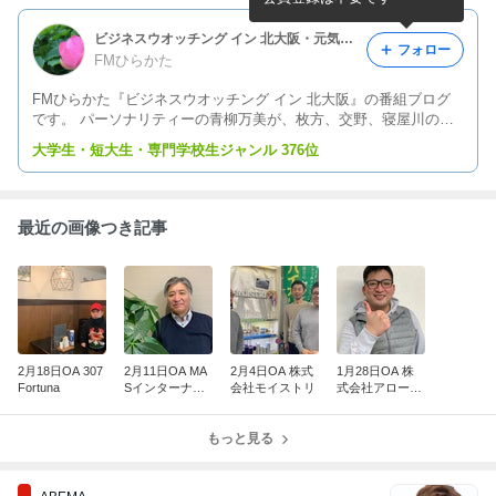
ビジネスウオッチング イン 北大阪・元気な企業最前線！
フォロー
FMひらかた
FMひらかた『ビジネスウオッチング イン 北大阪』の番組ブログ
です。 パーソナリティーの青柳万美が、枚方、交野、寝屋川の元
気な企業やお店におじゃまして、元気の素や、秘密をリポートしま
大学生・短大生・専門学校生ジャンル 376位
す！ 実際の放送と併せて、ブログでもお楽しみください。
最近の画像つき記事
2月18日OA 307
2月11日OA MA
2月4日OA 株式
1月28日OA 株
Fortuna
Sインターナシ
会社モイストリ
式会社アローズ
ョナル株式会社
ファーム
もっと見る