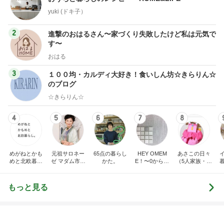
yuki (ドキ子）
2
進撃のおはるさん〜家づくり失敗したけど私は元気で
す〜
おはる
3
１００均・カルディ大好き！食いしん坊☆きらりん☆
のブログ
☆きらりん☆
4
5
6
7
8
めがねとかも
元祖サロネー
65点の暮らし
HEY OMEM
あさこの日々
めと北欧暮ら
ゼ マダム市川
かた。
E！〜0からの
（5人家族・投
し
のほのぼのブ
家づくり〜
資・家計簿・
ログ
雑貨）
もっと見る