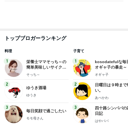
トップブロガーランキング
料理
子育て
1
1
栄養士ママそっち～の
kosodatefulな毎
簡単美味しいサイクル
オギャ子の暴走～
献立
そっち～
オギャ子
2
2
日曜日は９時まで
ゆうき酒場
い。
ゆうき
あべかわ
3
3
四十路シンパパの
毎日笑顔で過ごしたい
日記
モモ母さん
はやパパ