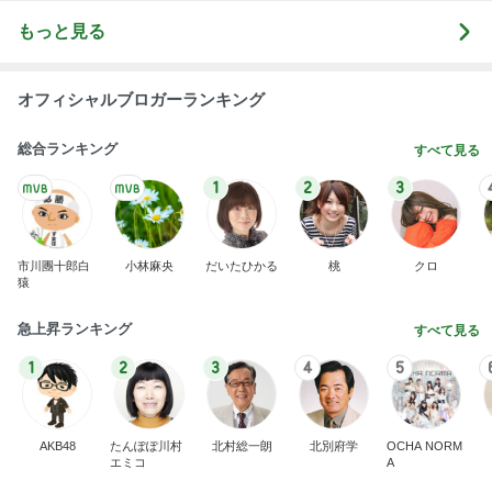
もっと見る
オフィシャルブロガーランキング
総合ランキング
すべて見る
1
2
3
市川團十郎白
小林麻央
だいたひかる
桃
クロ
猿
急上昇ランキング
すべて見る
1
2
3
4
5
AKB48
たんぽぽ川村
北村総一朗
北別府学
OCHA NORM
エミコ
A