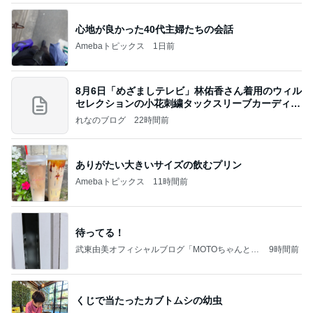
心地が良かった40代主婦たちの会話
Amebaトピックス
1日前
8月6日「めざましテレビ」林佑香さん着用のウィル
セレクションの小花刺繍タックスリーブカーディガ
ン
れなのブログ
22時間前
ありがたい大きいサイズの飲むプリン
Amebaトピックス
11時間前
待ってる！
武東由美オフィシャルブログ「MOTOちゃんとの
9時間前
はっぴぃな毎日」Powered by Ameba
くじで当たったカブトムシの幼虫