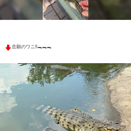
念願のワニ‼️🐊🐊🐊