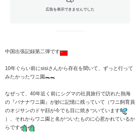
広告を表示できませんでした
中国出張記録第二弾です
10年ぐらい前にsisiさんから存在を聞いて、ずっと行って
みたかったワニ園🐊🐊
なぜって、40年近く前にシグマの社員旅行で訪れた熱海
の『バナナワニ園』が妙に記憶に残っていて（ワニ飼育員
のオジサンのドヤ顔が今でも目に焼きついています
）、それからワニ園と名がついたものに心惹かれているか
らです