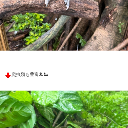
爬虫類も豊富🦎🐍