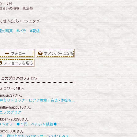
別：
女性
住まいの地域：
東京都
く使う公式ハッシュタグ
花の写真
#バラ
#花組
フォロー
アメンバーになる
メッセージを送る
このブログのフォロワー
ォロワー:
18
人
ymusic37さん
府中市リトミック・ピアノ教室｜音楽×体操も学べる Ayumusica あゆ美先生
nilla-happy15さん
ニラのブログ
abbeh-20298さん
０％オフ ◆１円 ペルシャ絨毯◆
ikuzou800さん
東京・府中市のリンパマッサージでむくみスッキリ！女性専用サロン