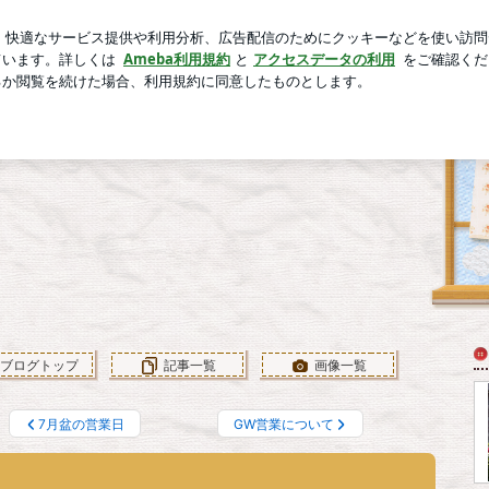
サロン級艶髪
芸能人ブログ
人気ブログ
新規登録
ロ
ラワーメモリアル国立府中のブログ
国立府中のブログ
苑『フラワーメモリアル国立府中』のブログです✿
ブログトップ
記事一覧
画像一覧
7月盆の営業日
GW営業について