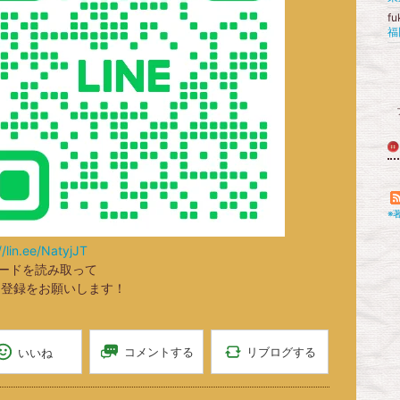
f
※
//lin.ee/NatyjJT
コードを読み取って
達登録をお願いします！
リブログする
コメントする
いいね