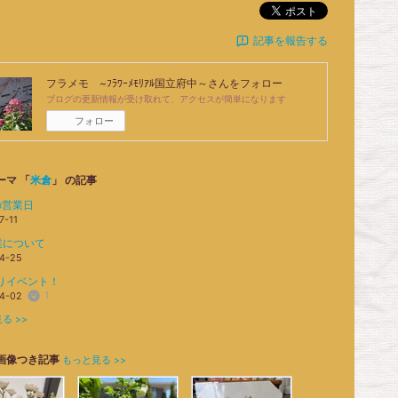
ポスト
記事を報告する
フラメモ ~ﾌﾗﾜｰﾒﾓﾘｱﾙ国立府中～
さんをフォロー
ブログの更新情報が受け取れて、アクセスが簡単になります
フォロー
ーマ 「
米倉
」 の記事
の営業日
7-11
業について
4-25
りイベント！
1
4-02
る >>
画像つき記事
もっと見る >>