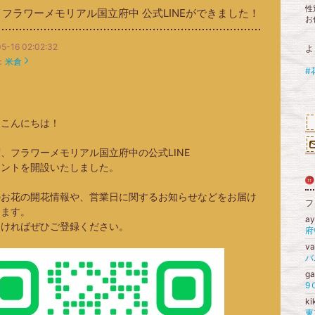
性
フラワーメモリアル国立府中 公式LINEができました！
お
5-16 02:02:32
よ
：
米倉
#
まこんにちは！
、フラワーメモリアル国立府中の公式LINE
ウントを開設いたしました。
のお花の開花情報や、営業日に関するお知らせなどをお届け
フ
します。
a
しければぜひご登録ください。
va
バ
g
9
k