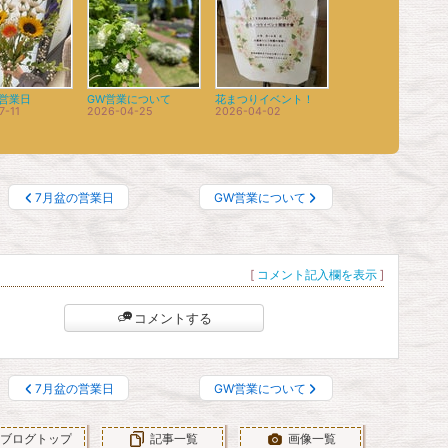
の営業日
GW営業について
花まつりイベント！
7-11
2026-04-25
2026-04-02
7月盆の営業日
GW営業について
[
コメント記入欄を表示
]
コメントする
7月盆の営業日
GW営業について
ブログトップ
記事一覧
画像一覧