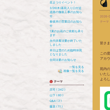
花まつりイベント！
3/26(木)墓苑入り口付近
道路の舗装工事のお知ら
せ
2026-0
春彼岸の営業日のお知ら
テーマ
せ
1束のお花のご依頼も承り
ます
永代供養法要が終了いた
皆さ
しました
本日は雪のため臨時休苑
この度
となりました
アカ
合同法要のお知らせ
一覧を見る
苑内
画像一覧を見る
いた
よろ
テーマ
庄司 ( 342 )
山下 ( 60 )
Q&A ( 2 )
藤原 ( 11 )