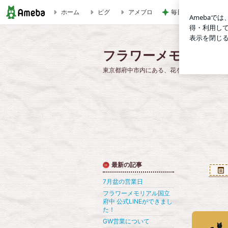
ホーム
ピグ
アメブロ
毎日のヘアセットで
フラワーメモリアル国立府中 公式LINEができました！ | フ
フラワーメモリアル
東京都府中市内にある、花をテーマにした墓
最新の記事
7月盆の営業日
フラワーメモリアル国立
府中 公式LINEができまし
た！
GW営業について