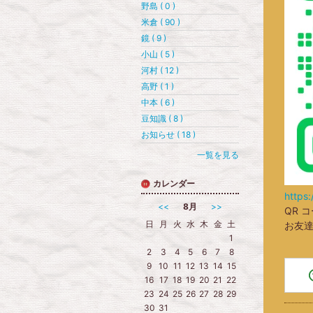
野島 ( 0 )
米倉 ( 90 )
鏡 ( 9 )
小山 ( 5 )
河村 ( 12 )
高野 ( 1 )
中本 ( 6 )
豆知識 ( 8 )
お知らせ ( 18 )
一覧を見る
カレンダー
https:
<<
8月
>>
QR 
日
月
火
水
木
金
土
お友
1
2
3
4
5
6
7
8
9
10
11
12
13
14
15
16
17
18
19
20
21
22
23
24
25
26
27
28
29
30
31