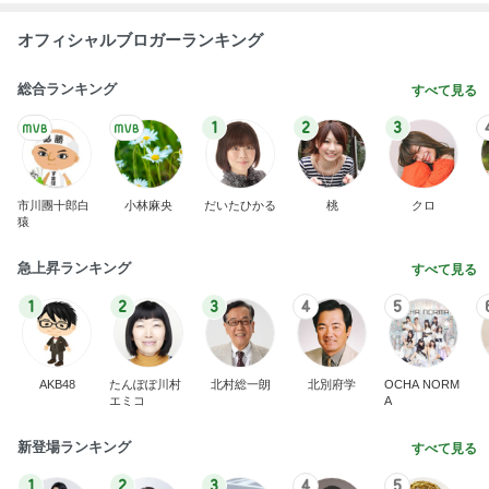
オフィシャルブロガーランキング
総合ランキング
すべて見る
1
2
3
市川團十郎白
小林麻央
だいたひかる
桃
クロ
猿
急上昇ランキング
すべて見る
1
2
3
4
5
AKB48
たんぽぽ川村
北村総一朗
北別府学
OCHA NORM
エミコ
A
新登場ランキング
すべて見る
1
2
3
4
5