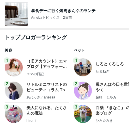
暴食デーに行く焼肉きんぐのランチ
Amebaトピックス
2日前
トップブロガーランキング
美容
ペット
1
1
（旧アカウント）エマ
しろとくろしろ
ブログ【アラフォー会
たまねぎ
社売却セカンドライ
エマの日記
フ】
2
2
リトルミニマリストの
母さんは今日も世
ビューティコラム The
やく
little minimalist's bea
あねっさ／anessa
藤緒 ミルカ
uty colum
3
3
美人になれる、たくさ
白柴 『きなこ』 
んの魔法
楽ブログ
hiromi
ひろ☆みき