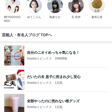
BEYOOOOO
ゆうこりん
島倉りか
石 安伊
蒼井心音
NDS
芸能人・有名人ブログ TOPへ
自分のニオイめっちゃ気になる！
Amebaトピックス
20時間前
だいたの夫 息子に拒まれ少し安心
Amebaトピックス
1日前
全部やったのに売れない桜グッズ
Amebaトピックス
1日前