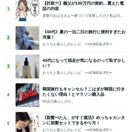
【詐欺?!】義父が100万円の契約…震えた電
話の内容
1
進撃のおはるさん〜家づくり失敗したけど私は元気
です〜
《40代》夏の一泊二日の旅行に便利すぎたお
洋服！
2
おうちと暮らしのレシピ 〜HOME&LIFE〜
40代になって頭皮が気になるのって恥ずかし
い？
3
おうちと暮らしのレシピ 〜HOME&LIFE〜
韓国旅行もキャンセル？こはぎが韓国に行き
たくない理由！とマラソン購入品
4
65点の暮らしかた。
《前髪ぺたん、がすぐ復活》めっちゃカンタ
ンに前髪セットできるやり方！
5
おうちと暮らしのレシピ 〜HOME&LIFE〜