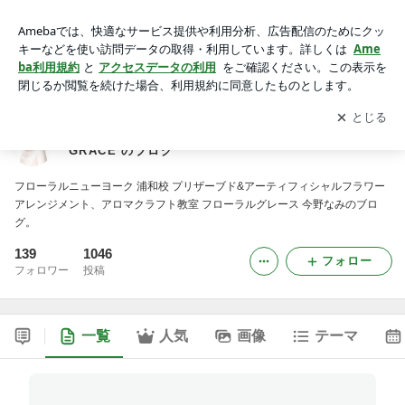
四谷・浦和 花と香りのプライベートサロン FLORAL GRACE
のブログ
アプリをダウンロードして
ブログの更新通知
を受け取りまし
開く
ょう。
四谷・浦和 花と香りのプライベートサロン FLORAL
GRACE のブログ
フローラルニューヨーク 浦和校 プリザーブド&アーティフィシャルフラワー
アレンジメント、アロマクラフト教室 フローラルグレース 今野なみのブロ
グ。
139
1046
フォロー
フォロワー
投稿
一覧
人気
画像
テーマ