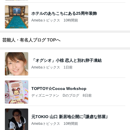
ホテルのあちこちにある25周年装飾
Amebaトピックス
10時間前
芸能人・有名人ブログ TOPへ
「オグシオ」小椋 恋人と別れ卵子凍結
Amebaトピックス
1日前
TOPTOY☆Cocoa Workshop
ディズニーファン Dのブログ
8日前
元TOKIO 山口 新居地公開に｢謙虚な部屋｣
Amebaトピックス
10時間前