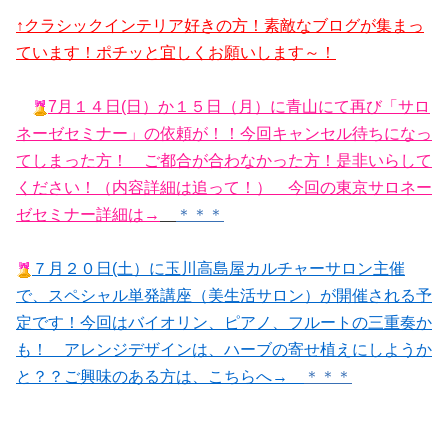
↑クラシックインテリア好きの方！素敵なブログが集まっ
ています！ポチッと宜しくお願いします～！
7月１４日(日）か１５日（月）に青山にて再び「サロ
ネーゼセミナー」の依頼が！！今回キャンセル待ちになっ
てしまった方！ ご都合が合わなかった方！是非いらして
ください！（内容詳細は追って！） 今回の東京サロネー
ゼセミナー詳細は→
＊＊＊
７月２０日(土）に玉川高島屋カルチャーサロン主催
で、スペシャル単発講座（美生活サロン）が開催される予
定です！今回はバイオリン、ピアノ、フルートの三重奏か
も！ アレンジデザインは、ハーブの寄せ植えにしようか
と？？ご興味のある方は、こちらへ→
＊＊＊