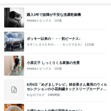
購入3年で故障が不安な洗濯乾燥機
Amebaトピックス
1日前
ポッキー以来の・・・初ビーナス♪
ＳＲ♡ＬＯＶＥＲの・・・キックでＧＯ♪
11日前
小原正子 しっくりくる家族の光景
Amebaトピックス
1日前
8月6日「めざましテレビ」林佑香さん着用のウィル
セレクションの小花刺繍タックスリーブカーディガ
ン
れなのブログ
19時間前
お得なセットの肉の旨味チャーハン