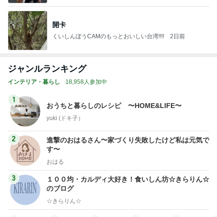
開卡
くいしんぼうCAMのもっとおいしい台湾!!!!
2日前
ジャンルランキング
インテリア・暮らし
18,958人参加中
1
おうちと暮らしのレシピ 〜HOME&LIFE〜
yuki (ドキ子）
2
進撃のおはるさん〜家づくり失敗したけど私は元気で
す〜
おはる
3
１００均・カルディ大好き！食いしん坊☆きらりん☆
のブログ
☆きらりん☆