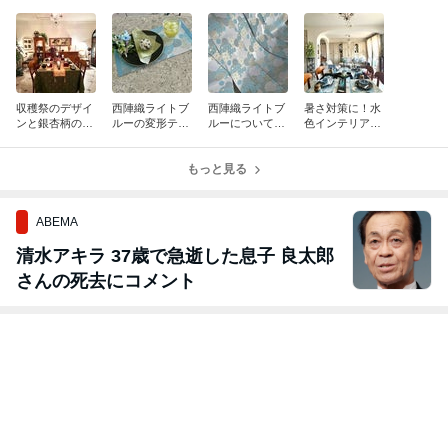
収穫祭のデザイ
西陣織ライトブ
西陣織ライトブ
暑さ対策に！水
ンと銀杏柄の晩
ルーの変形ティ
ルーについてメ
色インテリア＆
秋向け西陣織！
ーマット 漆器
ルマガ配信しま
テーブルを！
の傷よけにも！
した〜！
もっと見る
ABEMA
清水アキラ 37歳で急逝した息子 良太郎
さんの死去にコメント