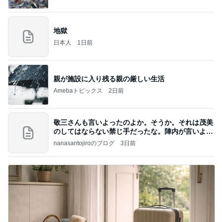
地獄
日本人
1日前
親が施設に入り残る親の厳しい生活
Amebaトピックス
2日前
敬三さんも言いよったのよか。そうか。それは茂美
のしてはならない禁じ手だったな。陣内が言いよる
のよ
nanasantojiroのブログ
3日前