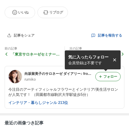
いいね
リブログ
記事を報告する
記事をシェア
前の記事
次の記事
「東京サロネーゼセミナー」
「東京サロネーゼセミナー」
気に入ったらフォロー
お料理編 〜三段トレーで優
ラウンジをちょっぴりドレス
雅に〜
アップ♪
会員登録は不要です
向坂留美子のサロネーゼ ダイアリー♪ from 世田谷
フォロー
rumiko
今注目のアーティフィシャルフラワーとインテリア/美生活サロン
が人気です！ （田園都市線駒沢大学駅徒歩5分）
インテリア・暮らしジャンル 213位
最近の画像つき記事