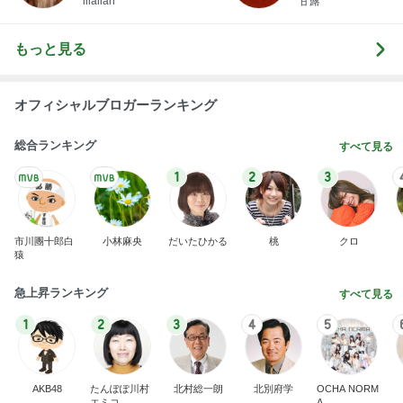
illallan
甘露
もっと見る
オフィシャルブロガーランキング
総合ランキング
すべて見る
1
2
3
市川團十郎白
小林麻央
だいたひかる
桃
クロ
猿
急上昇ランキング
すべて見る
1
2
3
4
5
AKB48
たんぽぽ川村
北村総一朗
北別府学
OCHA NORM
エミコ
A