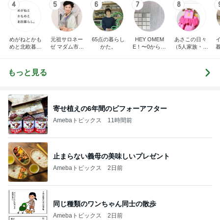
4
5
6
7
8
めがねとかも
元祖サロネー
65点の暮らし
HEY OMEM
あさこの日々
めと北欧暮ら
ゼ マダム市川
かた。
E！〜0からの
（5人家族・投
し
のほのぼのブ
家づくり〜
資・家計簿・
ログ
雑貨）
もっと見る
寄せ植えの6年間のビフォーアフター
Amebaトピックス
11時間前
止まらない義母の美味しいプレゼント
Amebaトピックス
2日前
同じ種類のワンちゃん同士の散歩
Amebaトピックス
2日前