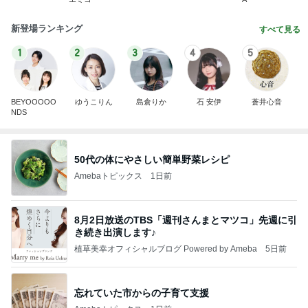
新登場ランキング
すべて見る
1
2
3
4
5
BEYOOOOO
ゆうこりん
島倉りか
石 安伊
蒼井心音
NDS
50代の体にやさしい簡単野菜レシピ
Amebaトピックス
1日前
8月2日放送のTBS「週刊さんまとマツコ」先週に引
き続き出演します♪
植草美幸オフィシャルブログ Powered by Ameba
5日前
忘れていた市からの子育て支援