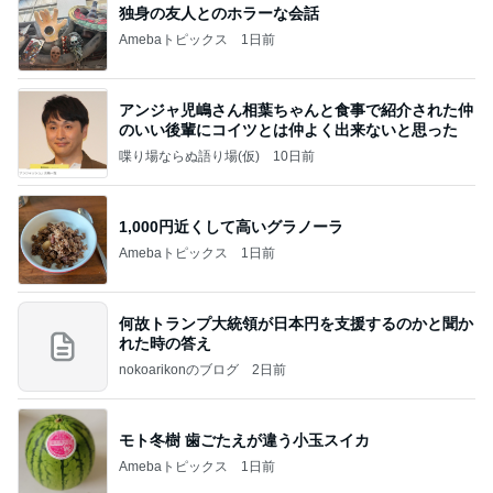
独身の友人とのホラーな会話
Amebaトピックス
1日前
アンジャ児嶋さん相葉ちゃんと食事で紹介された仲
のいい後輩にコイツとは仲よく出来ないと思った
喋り場ならぬ語り場(仮)
10日前
1,000円近くして高いグラノーラ
Amebaトピックス
1日前
何故トランプ大統領が日本円を支援するのかと聞か
れた時の答え
nokoarikonのブログ
2日前
モト冬樹 歯ごたえが違う小玉スイカ
Amebaトピックス
1日前