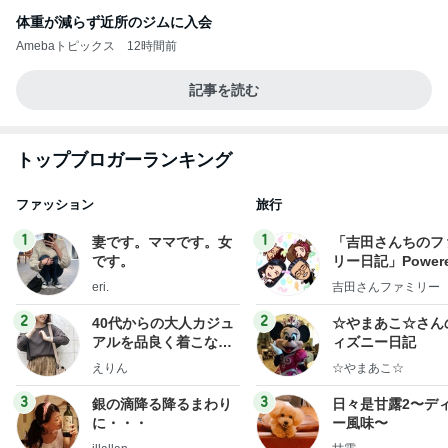
体重が減らず近所のジムに入会
Amebaトピックス
12時間前
記事を読む
トップブロガーランキング
ファッション
旅行
1
1
妻です。ママです。女
「吉田さんちのフ
です。
リー日記」Powere
y Ameba 吉田さ
eri.
吉田さんファミリー
ミリーオフィシャ
ログ
2
2
40代からの大人カジュ
☆やまあこ☆さん
アルを品良く着こなす
ィズニー日記
ファッションブログ
えりん
☆やまあこ☆
3
3
銀の滴降る降るまわり
日々是甘露2〜デ
に・・・
ー風味〜