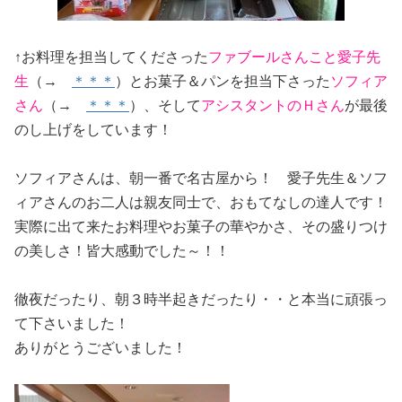
↑お料理を担当してくださった
ファブールさんこと愛子先
生
（→
＊＊＊
）とお菓子＆パンを担当下さった
ソフィア
さん
（→
＊＊＊
）、そして
アシスタントのＨさん
が最後
のし上げをしています！
ソフィアさんは、朝一番で名古屋から！ 愛子先生＆ソフ
ィアさんのお二人は親友同士で、おもてなしの達人です！
実際に出て来たお料理やお菓子の華やかさ、その盛りつけ
の美しさ！皆大感動でした～！！
徹夜だったり、朝３時半起きだったり・・と本当に頑張っ
て下さいました！
ありがとうございました！