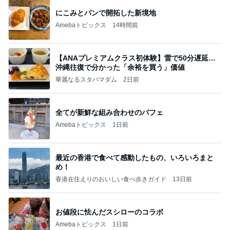
にこみとパンで開拓した新境地
Amebaトピックス
14時間前
【ANAプレミアムクラス初体験】雷で50分遅延…
沖縄往復で分かった「余裕を買う」価値
華麗なるスタバマダム
2日前
全てが新鮮な組み合わせのパフェ
Amebaトピックス
1日前
最近の香港で食べて感動したもの、いろいろまと
め！
香港在住えりのおいしい食べ歩きガイド
13日前
お値段に怯んだスシローのコラボ
Amebaトピックス
1日前