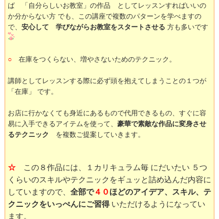
ば 「自分らしいお教室」の作品 としてレッスンすればいいの
か分からない方 でも、この講座で複数のパターンを学べますの
で、
安心して 学びながらお教室をスタートさせる
方も多いです
○
在庫をつくらない、増やさないためのテクニック。
講師としてレッスンする際に必ず頭を抱えてしまうことの１つが
「在庫」 です。
お店に行かなくても身近にあるもので代用できるもの、すぐに容
易に入手できるアイテムを使って、
豪華で素敵な作品に変身させ
るテクニック
を複数ご提案していきます。
☆
この８作品には、１カリキュラム毎 にだいたい ５つ
くらいのスキルやテクニックをギュッと詰め込んだ内容に
していますので、
全部で
４０
ほどのアイデア、スキル、テ
クニックをいっぺんにご習得
いただけるようになってい
ます。