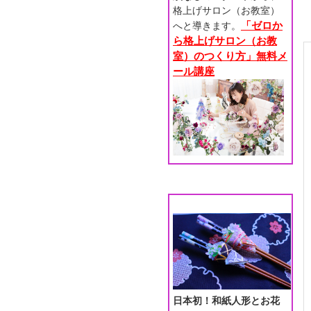
格上げサロン（お教室）
「ゼロか
へと導きます。
ら格上げサロン（お教
室）のつくり方」無料メ
ール講座
日本初！和紙人形とお花