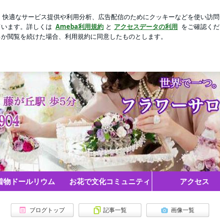
新規登録
を同時発表 第1子誕生も
芸能人ブログ
人気ブログ
 の作品の活かし方 ＊* | ゼロから格上げサロンのつくり
着物ドールリウム
お花で文化コミュニティ
アクセス
ブログトップ
記事一覧
画像一覧