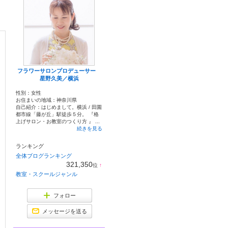
フラワーサロンプロデューサー
星野久美／横浜
性別：
女性
お住まいの地域：
神奈川県
自己紹介：はじめまして。横浜 / 田園
都市線「藤が丘」駅徒歩５分。 『格
上げサロン・お教室のつくり方 』 ...
続きを見る
ランキング
全体ブログランキング
321,350
位
↑
ラ
教室・スクールジャンル
ン
キ
ン
フォロー
グ
上
メッセージを送る
昇