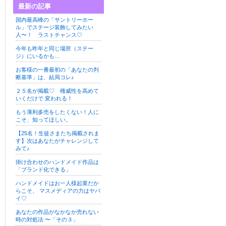
最新の記事
国内最高峰の「サントリーホー
ル」でステージ装飾してみたい
人〜！ ラストチャンス♡
今年も昨年と同じ場所（ステー
ジ）にいるかも…
お客様の一番最初の「あなたの判
断基準」は、結局コレ♪
２５名が掲載♡ 権威性を高めて
いくだけで 変われる！
もう薄利多売をしたくない！人に
こそ、知ってほしい。
【25名！生徒さまたち掲載されま
す】次はあなたがチャレンジして
みて♪
掛け合わせのハンドメイド作品は
「ブランド化できる」
ハンドメイドはお一人様起業だか
らこそ、 マスメディアの力はヤバ
イ♡
あなたの作品がなかなか売れない
時の対処法 〜「その３」