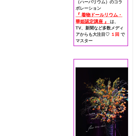
（ハーバリウム）のコラ
ボレーション
『 着物ドールリウム・
華姫認定講座 』
は、
TV、新聞など多数メディ
アからも大注目♡
１回
で
マスター