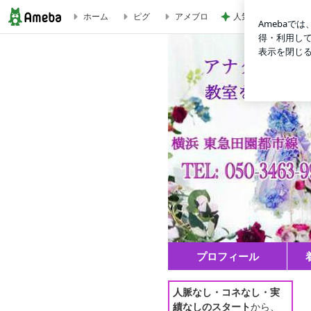
ホーム
ピグ
アメブロ
人気アイドルが結婚
『世界で一つ。永遠に愛されるフラワーサロンのつくり方講座』
プロフィール
人脈なし・コネなし・実
績なしのスタート
から、