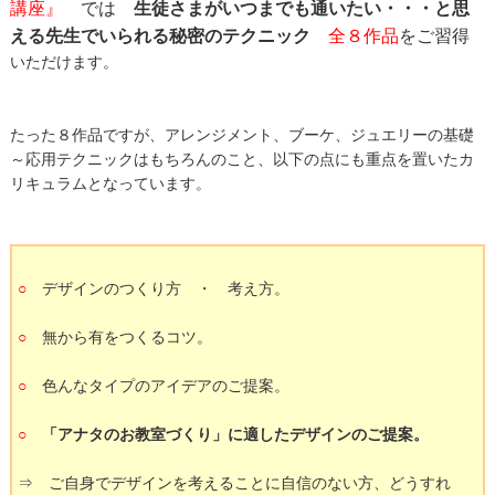
講座』
では
生徒さまがいつまでも通いたい・・・と思
える先生でいられる秘密のテクニック
全８作品
をご習得
いただけます。
たった８作品ですが、アレンジメント、ブーケ、ジュエリーの基礎
～応用テクニックはもちろんのこと、以下の点にも重点を置いたカ
リキュラムとなっています。
○
デザインのつくり方 ・ 考え方。
○
無から有をつくるコツ。
○
色んなタイプのアイデアのご提案。
○
「アナタのお教室づくり」に適したデザインのご提案。
⇒ ご自身でデザインを考えることに自信のない方、どうすれ