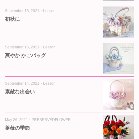
September 18, 2021
・
Lesson
初秋に
September 16, 2021
・
Lesson
爽やか かごバッグ
September 14, 2021
・
Lesson
素敵な出会い
May 26, 2021
・
PRESERVEDFLOWER
薔薇の季節