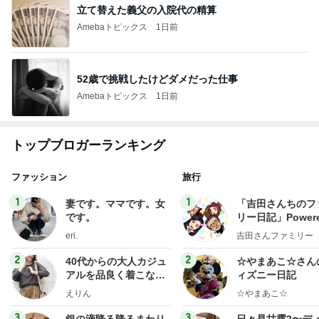
立て替えた義父の入院代の精算
Amebaトピックス
1日前
52歳で挑戦したけどダメだった仕事
Amebaトピックス
1日前
トップブロガーランキング
ファッション
旅行
1
1
妻です。ママです。女
「吉田さんちのフ
です。
リー日記」Powere
y Ameba 吉田さ
eri.
吉田さんファミリー
ミリーオフィシャ
ログ
2
2
40代からの大人カジュ
☆やまあこ☆さん
アルを品良く着こなす
ィズニー日記
ファッションブログ
えりん
☆やまあこ☆
3
3