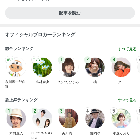
記事を読む
オフィシャルブロガーランキング
総合ランキング
すべて見る
1
2
3
市川團十郎白
小林麻央
だいたひかる
桃
クロ
猿
急上昇ランキング
すべて見る
1
2
3
4
5
木村直人
BEYOOOOO
美川憲一
吉岡淳
水森かおり
NDS