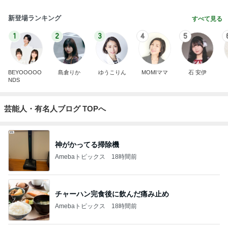
新登場ランキング
すべて見る
1
2
3
4
5
BEYOOOOO
島倉りか
ゆうこりん
MOMIママ
石 安伊
NDS
芸能人・有名人ブログ TOPへ
神がかってる掃除機
Amebaトピックス
18時間前
チャーハン完食後に飲んだ痛み止め
Amebaトピックス
18時間前