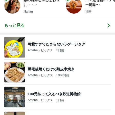
銀の滴降る降るまわり
日々是甘露2〜デ
に・・・
ー風味〜
illallan
甘露
もっと見る
可愛すぎてたまらないラゲージタグ
Amebaトピックス
1日前
帰宅後焼くだけの鶏皮串焼き
Amebaトピックス
19時間前
100元払って入るべき鉄道博物館
Amebaトピックス
1日前