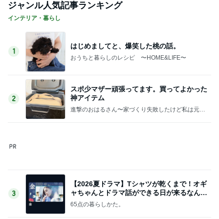
ジャンル人気記事ランキング
インテリア・暮らし
はじめましてと、爆笑した桃の話。
1
おうちと暮らしのレシピ 〜HOME&LIFE〜
スポ少マザー頑張ってます。買ってよかった
神アイテム
2
進撃のおはるさん〜家づくり失敗したけど私は元気
です〜
【2026夏ドラマ】Tシャツが乾くまで！オギ
ャちゃんとドラマ話ができる日が来るなん
3
て！
65点の暮らしかた。
《閲覧注意！》蛇口一体型の浄水器をつけた
結果。
4
おうちと暮らしのレシピ 〜HOME&LIFE〜