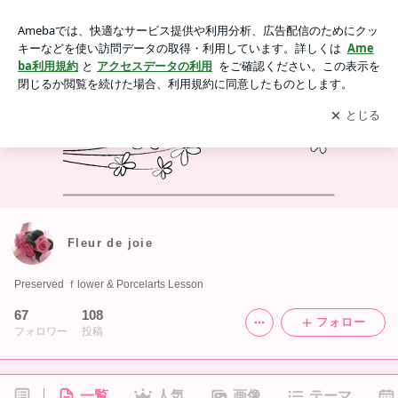
Fleur de joie
アプリをダウンロードして
ブログの更新通知
を受け取りまし
開く
ょう。
Fleur de joie
Preserved ｆlower & Porcelarts Lesson
67
108
フォロー
フォロワー
投稿
一覧
人気
画像
テーマ