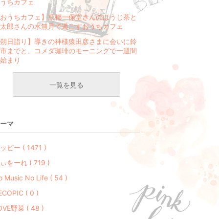
うちカフェ
おうちカフェ】京都一保堂さんのほうじ茶と
太郎さんの水無月で過ごすおうちカフェ
朔日詣り】導きの神様猿田彦さまに会いに鈴
市までと、コメダ珈琲のモーニングで一週間
始まり
一覧を見る
ーマ
ッピー ( 1471 )
ぃをーれ ( 719 )
 Music No Life ( 54 )
ECOPIC ( 0 )
OVE野菜 ( 48 )