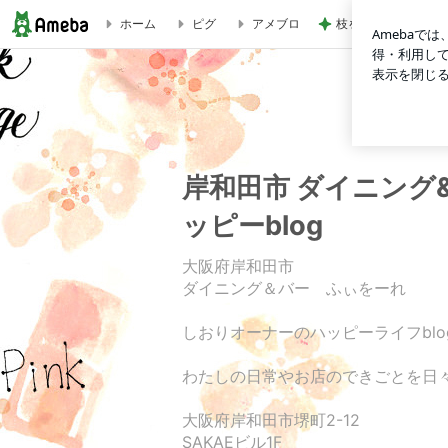
枝を曲げたアボカド
ホーム
ピグ
アメブロ
【天体観測】2026年5月満月はマイクロムーンと、海ぶどうが絶
岸和田市 ダイニング
ッピーblog
大阪府岸和田市
ダイニング＆バー ふぃをーれ
しおりオーナーのハッピーライフblo
わたしの日常やお店のできごとを日々
大阪府岸和田市堺町2-12
SAKAEビル1F