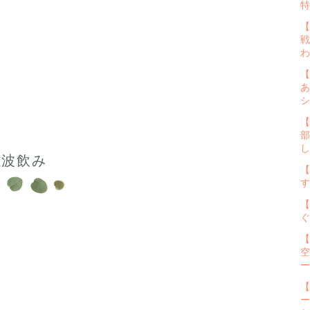
特
【
戦
わ
【
あ
シ
【
部
し
難波飲み
【
す
【
ぐ
【
空
ー
【
ー