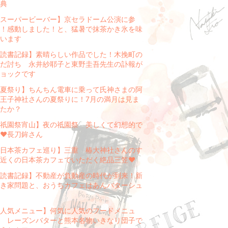
典
スーパービーバー】京セラドーム公演に参
！感動しました！と、猛暑で抹茶かき氷を味
います
読書記録】素晴らしい作品でした！木挽町の
だ討ち 永井紗耶子と東野圭吾先生の訃報が
ョックです
夏祭り】ちんちん電車に乗って氏神さまの阿
王子神社さんの夏祭りに！7月の満月は見ま
たか？
祇園祭宵山】夜の祇園祭 美しくて幻想的で
❤️長刀鉾さん
日本茶カフェ巡り】三重 椿大神社さんのす
近くの日本茶カフェでいただく絶品三笠❤️
読書記録】不動産が負動産の時代が到来！新
き家問題と、おうちカフェはあんバターシュ
人気メニュー】何気に人気のフードメニュ
 レーズンバターと熊本名物いきなり団子で