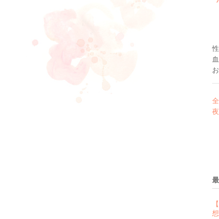
性
血
お
全
夜
最
【
想