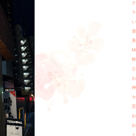
ク
ラ
い
漫
美
M
映
公
お
神
カ
芸
お
お
ト