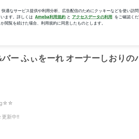
の新しい芽
芸能人ブログ
人気ブログ
新規登録
ログ
品でした！ | 岸和田市 ダイニング&バー ふぃをーれ オーナ
&バー ふぃをーれ オーナーしおりの
g☆☆
更新中!!