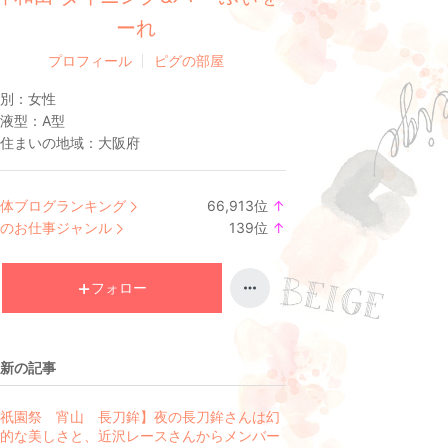
ーれ
プロフィール
ピグの部屋
別：
女性
液型：
A型
住まいの地域：
大阪府
体ブログランキング
66,913
位
↑
ラ
のお仕事ジャンル
139
位
↑
ン
ラ
キ
ン
ン
キ
フォロー
グ
ン
上
グ
昇
上
新の記事
昇
祇園祭 宵山 長刀鉾】夜の長刀鉾さんは幻
的な美しさと、近沢レースさんからメンバー