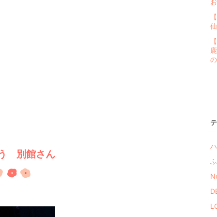
お
【
仙
【
鹿
の
テ
ハ
う 別館さん
ふ
No
D
L