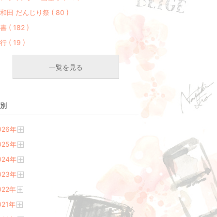
和田 だんじり祭 ( 80 )
書 ( 182 )
行 ( 19 )
一覧を見る
別
026
年
開
025
年
く
開
024
年
く
開
023
年
く
開
022
年
く
開
021
年
く
開