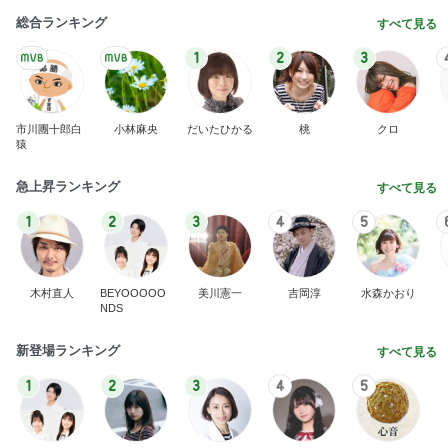
総合ランキング
すべて見る
1
2
3
市川團十郎白
小林麻央
だいたひかる
桃
クロ
猿
急上昇ランキング
すべて見る
1
2
3
4
5
木村直人
BEYOOOOO
美川憲一
吉岡淳
水森かおり
NDS
新登場ランキング
すべて見る
1
2
3
4
5