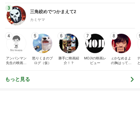
3
三角絞めでつかまえて2
カミヤマ
4
5
6
7
8
アンパンマン
怒りくまのブ
勝手に映画紹
MOJIの映画レ
∠かなめまよ
先生の映画講
ログ（仮）
介！？
ビュー
の胸はって行
座
け〜！自信持
って行け〜！
もっと見る