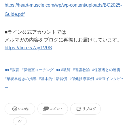
https://heart-muscle.com/wp/wp-content/uploads/BC2025-
Guide.pdf
■ライン公式アカウントでは
メルマガの内容をブログに再掲しお届けしています。
https://lin.ee/7ay1V0S
#
教育
#
保健室コーチング
#
教師
#
養護教諭
#
保護者との連携
#
早寝早起きの指導
#
基本的生活習慣
#
保健指導事例
#
未来インタビュ
ー
いいね
コメント
リブログ
27