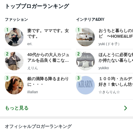
トップブロガーランキング
ファッション
インテリア&DIY
1
1
妻です。ママです。女
おうちと暮らしの
です。
ピ 〜HOME&LI
eri.
yuki (ドキ子）
2
2
40代からの大人カジュ
ほんとうに必要な
アルを品良く着こなす
か持たない暮らし
ファッションブログ
ep Life Simple
えりん
yukiko
ンテリアのきろく
3
3
銀の滴降る降るまわり
１００均・カルデ
に・・・
好き！食いしん坊
らりん☆のブログ
illallan
☆きらりん☆
もっと見る
オフィシャルブロガーランキング