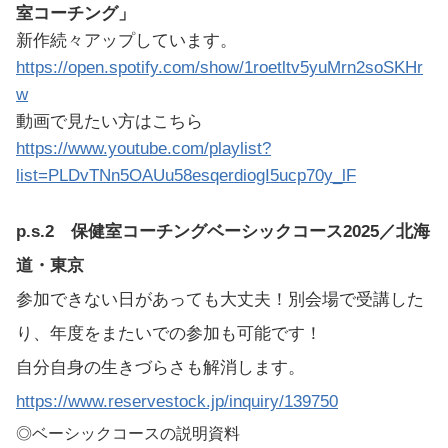
室コーチング」
新作続々アップしています。
https://open.spotify.com/show/1roetltv5yuMrn2soSKHr
w
動画で見たい方はこちら
https://www.youtube.com/playlist?
list=PLDvTNn5OAUu58esqerdiogI5ucp70y_lF
p.s.2 保健室コーチングベーシックコース2025／北海
道・東京
参加できない日があっても大丈夫！別会場で受講した
り、年度をまたいでの参加も可能です！
自分自身の生きづらさも解消します。
https://www.reservestock.jp/inquiry/139750
◎ベーシックコースの説明資料