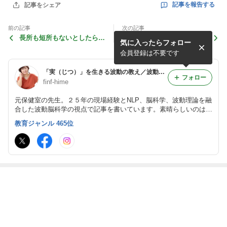
記事を報告する
記事をシェア
前の記事
次の記事
長所も短所もないとしたら〇
11/16 全国の会場で一斉体
気に入ったらフォロー
〇だよ！ 孫の一言が教えて
験！教育現場発の新★対人支
くれたこと
援ツールを解禁!
会員登録は不要です
「実（じつ）」を生きる波動の教え／波動脳科学で内側を整える
フォロー
finf-hime
元保健室の先生。２５年の現場経験とNLP、脳科学、波動理論を融
合した波動脳科学の視点で記事を書いています。素晴らしいのは何
かの手法や◎◎心理学ではなく、人間の可能性です。スキルや手法
教育ジャンル 465位
は枝葉。大切なのは人間理解と自分自身の土台です！