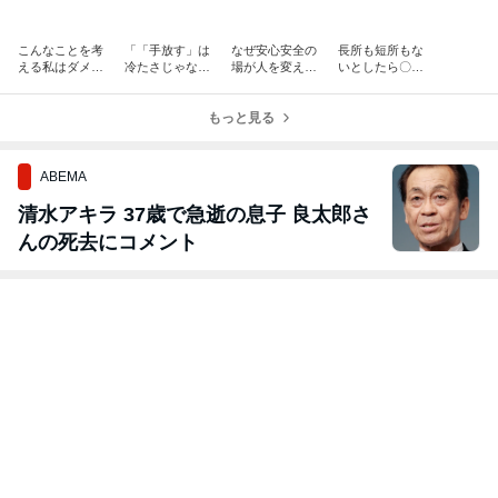
こんなことを考
「「手放す」は
なぜ安心安全の
長所も短所もな
える私はダメな
冷たさじゃない
場が人を変える
いとしたら〇〇
人？／その思
～ 共依存から一
のか―保健室コ
だよ！ 孫の一
考、感情。妖怪
歩ぬけ出すため
ーチングの本質
言が教えてくれ
さんが救ってく
に～
もっと見る
たこと
れます
ABEMA
清水アキラ 37歳で急逝の息子 良太郎さ
んの死去にコメント