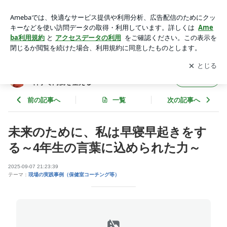
未来のために、私は早寝早起きをする～4年生の言葉に込めら
れた力～ | 「実（じつ）」を生きる波動の教え／波動脳科学で
アプリをダウンロードして
ブログの更新通知
を受け取りまし
開く
内側を整える
ょう。
「実（じつ）」を生きる波動の教え／波動脳
フォロー
科学で内側を整える
前の記事へ
一覧
次の記事へ
未来のために、私は早寝早起きをす
る～4年生の言葉に込められた力～
2025-09-07 21:23:39
テーマ：
現場の実践事例（保健室コーチング等）