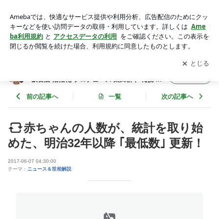
赤ちゃんの人数が、統計を取り始めた、明治32年以降 ｢最低
数｣ 更新！ | フード食ビジネス 専門家 経営コンサルタント 飲
アプリをダウンロードして
ブログの更新通知
を受け取りまし
開く
食店 活性化 プロデュース 太田耕平 札幌 北海道 ファインド ブ
ょう。
ログ
フード食ビジネス 専門家 経営コンサルタント
フォロー
飲食店 活性化 プロデュース 太田耕平 札幌 北
海道 ファインド ブログ
前の記事へ
一覧
次の記事へ
赤ちゃんの人数が、統計を取り始
めた、明治32年以降 ｢最低数｣ 更新！
2017-06-07 04:30:00
テーマ：
ニュース＆世相解説