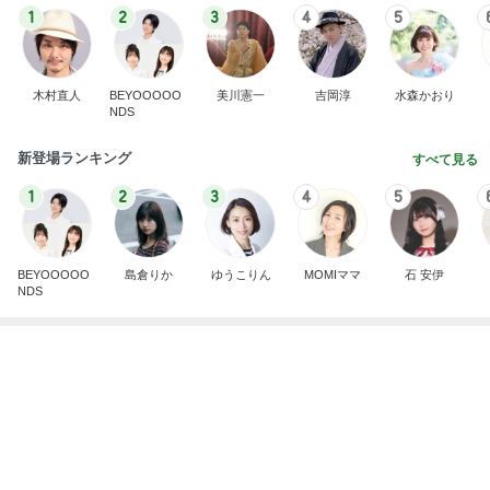
1
2
3
4
5
木村直人
BEYOOOOO
美川憲一
吉岡淳
水森かおり
NDS
新登場ランキング
すべて見る
1
2
3
4
5
BEYOOOOO
島倉りか
ゆうこりん
MOMIママ
石 安伊
NDS