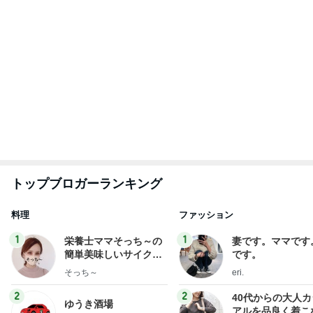
トップブロガーランキング
料理
ファッション
1
1
栄養士ママそっち～の
妻です。ママです
簡単美味しいサイクル
です。
献立
そっち～
eri.
2
2
40代からの大人
ゆうき酒場
アルを品良く着こ