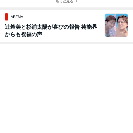
ケティング｣
もっと見る
を、多くの人た
｢強烈な特徴｣
ちへ届けたい！
が …
ABEMA
辻希美と杉浦太陽が喜びの報告 芸能界
からも祝福の声