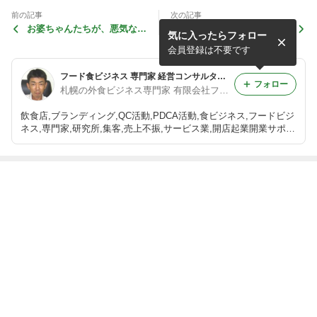
前の記事
次の記事
お婆ちゃんたちが、悪気なく
精神的に強い人が ｢絶対にし
気に入ったらフォロー
仕掛けた ｢長蛇の列｣ (笑)
ない｣ 10のこと！
会員登録は不要です
フード食ビジネス 専門家 経営コンサルタント 飲食店 活性化 プロデュース 太田耕平 札幌 北海道 ファインド ブログ
フォロー
札幌の外食ビジネス専門家 有限会社ファインド 太田耕平
飲食店,ブランディング,QC活動,PDCA活動,食ビジネス,フードビジ
ネス,専門家,研究所,集客,売上不振,サービス業,開店起業開業サポー
ト,人事制度改革,ファインド,札幌,太田耕平,札幌,北海道 コンサル
ティング,有限会社ファインド