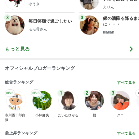
ゆうき
ファッションブロ
えりん
3
3
銀の滴降る降るま
毎日笑顔で過ごしたい
に・・・
モモ母さん
illallan
もっと見る
オフィシャルブロガーランキング
総合ランキング
すべて見る
1
2
3
市川團十郎白
小林麻央
だいたひかる
桃
クロ
猿
急上昇ランキング
すべて見る