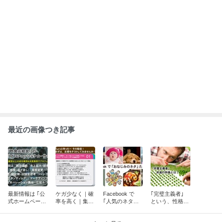
最近の画像つき記事
最新情報は ｢公
ケガ少なく｜確
Facebook で
｢完璧主義者｣
式ホームページ
率を高く｜集客
｢人気のネタた
という、性格の
を｣ ご覧くださ
活動のテスト …
ち｣ … それ以外
持ち主に … 共
い！
｢テスト・マー
のネタの種類
通してみられる