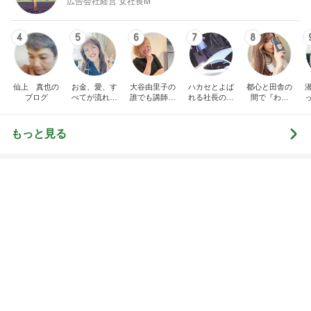
広告会社経営 女社長M
4
5
6
7
8
仙上 真也の
お金、愛、す
大谷由里子の
ハカセとよば
都心と田舎の
ブログ
べてが流れ込
誰でも講師ブ
れる社長のブ
間で『わた
んでくる方法
ログ｜感じ
ログ
し』を生きる
成
❤ SAYURA
て・興味を持
DualLife
サユラ
って・動く人
もっと見る
づくり