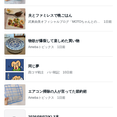
夫とファミレスで晩ごはん
武東由美オフィシャルブログ「MOTOちゃんとのは
1日前
っぴぃな毎日」Powered by Ameba
物欲が爆裂して楽しめた買い物
Amebaトピックス
1日前
同じ夢
四コマ戦士 パパ戦記
10日前
エアコン掃除の人が言ってた節約術
Amebaトピックス
1日前
2026/08/07(K) 3本