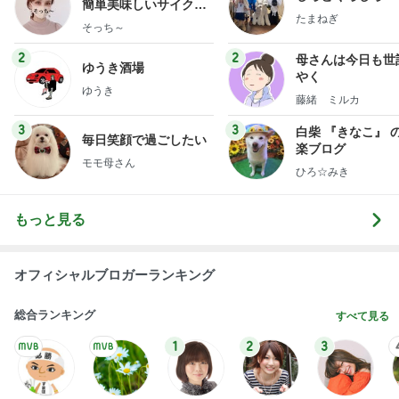
簡単美味しいサイクル
たまねぎ
献立
そっち～
2
2
母さんは今日も世
ゆうき酒場
やく
ゆうき
藤緒 ミルカ
3
3
白柴 『きなこ』 
毎日笑顔で過ごしたい
楽ブログ
モモ母さん
ひろ☆みき
もっと見る
オフィシャルブロガーランキング
総合ランキング
すべて見る
1
2
3