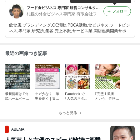
フード食ビジネス 専門家 経営コンサルタント 飲食店 活性化 プロデュース 太田耕平 札幌 北海道 ファインド ブログ
フォロー
札幌の外食ビジネス専門家 有限会社ファインド 太田耕平
飲食店,ブランディング,QC活動,PDCA活動,食ビジネス,フードビジ
ネス,専門家,研究所,集客,売上不振,サービス業,開店起業開業サポー
ト,人事制度改革,ファインド,札幌,太田耕平,札幌,北海道 コンサル
ティング,有限会社ファインド
最近の画像つき記事
最新情報は ｢公
ケガ少なく｜確
Facebook で
｢完璧主義者｣
式ホームページ
率を高く｜集客
｢人気のネタた
という、性格の
を｣ ご覧くださ
活動のテスト …
ち｣ … それ以外
持ち主に … 共
い！
｢テスト・マー
のネタの種類
通してみられる
ケティング｣
もっと見る
を、多くの人た
｢強烈な特徴｣
ちへ届けたい！
が …
ABEMA
人気芸人と女優のスピード離婚に衝撃