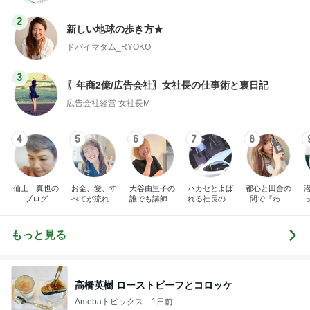
2
新しい地球の歩き方★
ドバイマダム_RYOKO
3
〖年商2億/広告会社〗女社長の仕事術と裏日記
広告会社経営 女社長M
4
5
6
7
8
仙上 真也の
お金、愛、す
大谷由里子の
ハカセとよば
都心と田舎の
ブログ
べてが流れ込
誰でも講師ブ
れる社長のブ
間で『わた
んでくる方法
ログ｜感じ
ログ
し』を生きる
成
❤ SAYURA
て・興味を持
DualLife
サユラ
って・動く人
もっと見る
づくり
高橋英樹 ローストビーフとコロッケ
Amebaトピックス
1日前