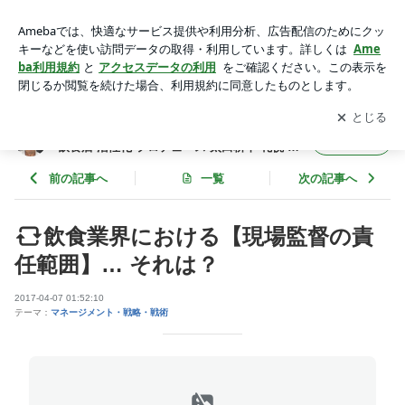
飲食業界における【現場監督の責任範囲】… それは？ | フード
食ビジネス 専門家 経営コンサルタント 飲食店 活性化 プロデ
アプリをダウンロードして
ブログの更新通知
を受け取りまし
開く
ュース 太田耕平 札幌 北海道 ファインド ブログ
ょう。
フード食ビジネス 専門家 経営コンサルタント
フォロー
飲食店 活性化 プロデュース 太田耕平 札幌 北
海道 ファインド ブログ
前の記事へ
一覧
次の記事へ
飲食業界における【現場監督の責
任範囲】… それは？
2017-04-07 01:52:10
テーマ：
マネージメント・戦略・戦術