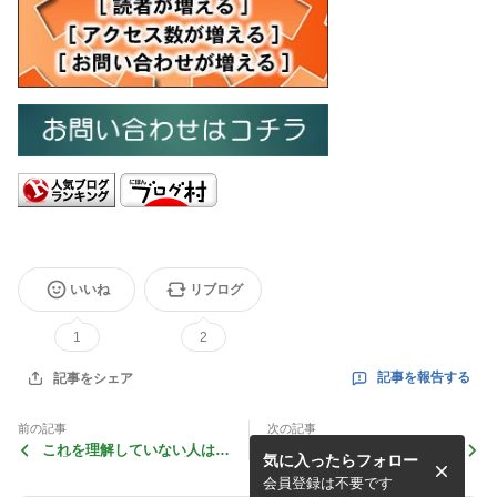
いいね
リブログ
1
2
記事を報告する
記事をシェア
前の記事
次の記事
これを理解していない人は
♬ ｢いつものアレ｣ … それ
気に入ったらフォロー
… ｢大人｣ とは、呼び難い！
が、いつも通りに提供されな
いと …
会員登録は不要です