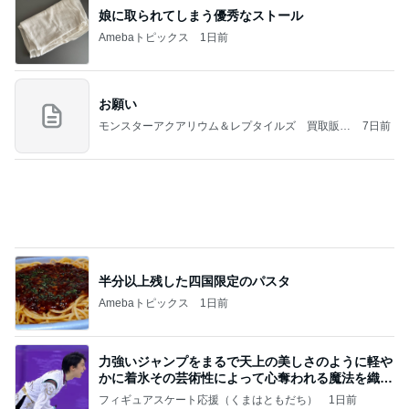
桃 子ども達考案のスリリングな遊び
Amebaトピックス
1日前
義母は観念した？
トンデモ義母ンヌからのストレスがヤバい。
2日前
津久井教生 無事終了したPCメンテ
Amebaトピックス
1日前
(長期保存カレーライスセット)