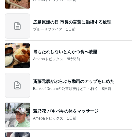
広島原爆の日 市長の言葉に動揺する総理
ブルーサファイア
1日前
胃もたれしないとんかつ食べ放題
Amebaトピックス
9時間前
斎藤元彦がぶらぶら動画のアップを止めた
Bank of Dreamの公営競技はどこへ行く
8日前
若乃花 バキバキの体をマッサージ
Amebaトピックス
1日前