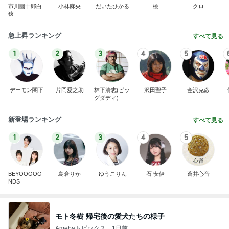
市川團十郎白
小林麻央
だいたひかる
桃
クロ
猿
急上昇ランキング
すべて見る
1
2
3
4
5
デーモン閣下
片岡愛之助
林下清志(ビッ
沢田聖子
金沢克彦
グダディ)
新登場ランキング
すべて見る
1
2
3
4
5
BEYOOOOO
島倉りか
ゆうこりん
石 安伊
蒼井心音
NDS
モト冬樹 帰宅後の愛犬たちの様子
Amebaトピックス
1日前