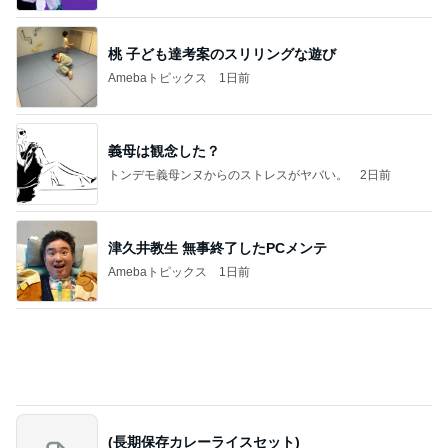
たかたんのコストコ通への道
8日前
堀ちえみ 家族と憩いの鶏すき
Amebaトピックス
2日前
記事を読む