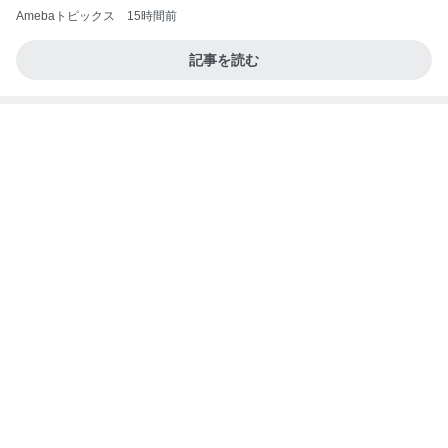
Amebaトピックス
15時間前
記事を読む
ダンスの子たちに頼りにされること
Amebaトピックス
1日前
待ってる！
武東由美オフィシャルブログ「MOTOちゃんとの
8時間前
はっぴぃな毎日」Powered by Ameba
友人が作ってくれた美味しいおつまみ
Amebaトピックス
1日前
8月6日「めざましテレビ」林佑香さん着用のウィル
セレクションの小花刺繍タックスリーブカーディガ