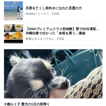
旦那を亡くし前向きになれた言霊の力
Amebaトピックス
2日前
【ANAプレミアムクラス初体験】雷で50分遅延…
沖縄往復で分かった「余裕を買う」価値
華麗なるスタバマダム
2日前
小柳ルミ子 愛犬の1日の里帰り