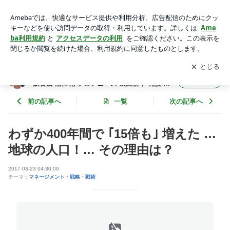
わずか400年間で ｢15倍も｣ 増えた … 地球の人口！… その理
由は？ | フード食ビジネス 専門家 経営コンサルタント 飲食店
アプリをダウンロードして
ブログの更新通知
を受け取りまし
開く
活性化 プロデュース 太田耕平 札幌 北海道 ファインド ブログ
ょう。
フード食ビジネス 専門家 経営コンサルタント
フォロー
飲食店 活性化 プロデュース 太田耕平 札幌 北
海道 ファインド ブログ
前の記事へ
一覧
次の記事へ
わずか400年間で ｢15倍も｣ 増えた …
地球の人口！… その理由は？
2017-03-23 04:30:00
テーマ：
マネージメント・戦略・戦術