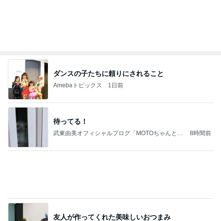
ン
れなのブログ
20時間前
色を意識した60代の大人スタイル
Amebaトピックス
12時間前
話題のスイカ丸ごとアイス♡
さとみるくのロサンゼルス⇔ハワイ夢日記
7日前
焼肉のタレで炒めた肉の冷やし中華
Amebaトピックス
1日前
高橋直純のトラブルメーカー第1167回更新しまし
た！
高橋直純オフィシャルブログ「なおずみぶろぐ」
11日前
Powered by Ameba