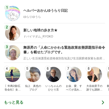
1
ヘルパーおかんゆうらり日記
ゆらりゆうら
2
新しい地球の歩き方★
ドバイマダム_RYOKO
3
舞原昇の「人命にかかわる緊急政策改善課題指示命令
書」を載せたブログです。
正しい生活保護受給資格個別告知及び生活困窮者探索を政府に義務付ける法案制定の為の署名のお願い
4
5
6
7
8
〖年商2億/広
仙上 真也の
いっちゃんの
お金、愛、す
大谷由里子の
告会社〗女社
ブログ
ひとり言
べてが流れ込
誰でも講師ブ
長の仕事術と
んでくる方法
ログ｜感じ
裏日記
❤ SAYURA
て・興味を持
サユラ
って・動く人
もっと見る
づくり