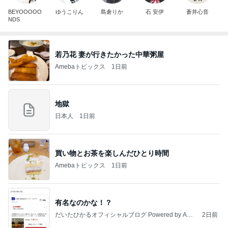
BEYOOOOO
ゆうこりん
島倉りか
石 安伊
蒼井心音
NDS
若乃花 妻が行きたかった中華粥屋
Amebaトピックス
1日前
地獄
日本人
1日前
買い物とお茶を楽しんだひとり時間
Amebaトピックス
1日前
有名なのかな！？
だいたひかるオフィシャルブログ Powered by Ame
2日前
ba