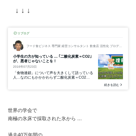
↓
↓
↓
世界の学会で
南極の氷床で採取された氷から …
過去40万年間の