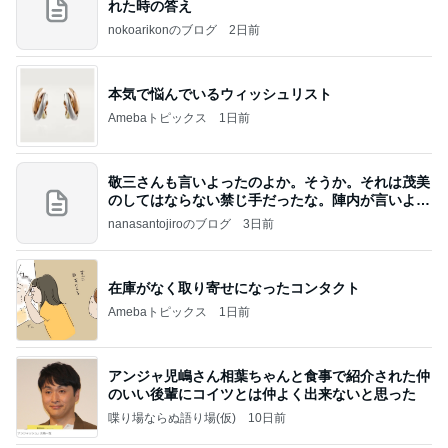
れた時の答え
nokoarikonのブログ
2日前
本気で悩んでいるウィッシュリスト
Amebaトピックス
1日前
敬三さんも言いよったのよか。そうか。それは茂美
のしてはならない禁じ手だったな。陣内が言いよる
のよ
nanasantojiroのブログ
3日前
在庫がなく取り寄せになったコンタクト
Amebaトピックス
1日前
アンジャ児嶋さん相葉ちゃんと食事で紹介された仲
のいい後輩にコイツとは仲よく出来ないと思った
喋り場ならぬ語り場(仮)
10日前