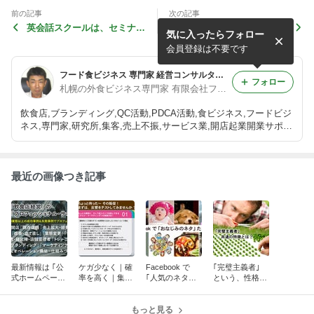
前の記事
次の記事
英会話スクールは、セミナー
継続して ｢WEBページが更
気に入ったらフォロー
形式ではない、ワークショッ
新され続ける｣ … 外部を活
プ形式です！… だから ｢楽
用する方法 … おすすめで
会員登録は不要です
しい｣
す！
フード食ビジネス 専門家 経営コンサルタント 飲食店 活性化 プロデュース 太田耕平 札幌 北海道 ファインド ブログ
フォロー
札幌の外食ビジネス専門家 有限会社ファインド 太田耕平
飲食店,ブランディング,QC活動,PDCA活動,食ビジネス,フードビジ
ネス,専門家,研究所,集客,売上不振,サービス業,開店起業開業サポー
ト,人事制度改革,ファインド,札幌,太田耕平,札幌,北海道 コンサル
ティング,有限会社ファインド
最近の画像つき記事
最新情報は ｢公
ケガ少なく｜確
Facebook で
｢完璧主義者｣
式ホームページ
率を高く｜集客
｢人気のネタた
という、性格の
を｣ ご覧くださ
活動のテスト …
ち｣ … それ以外
持ち主に … 共
い！
｢テスト・マー
のネタの種類
通してみられる
ケティング｣
もっと見る
を、多くの人た
｢強烈な特徴｣