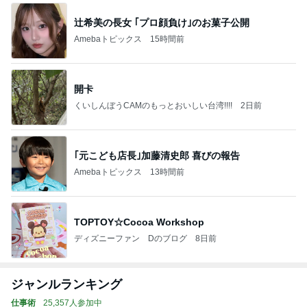
辻希美の長女 ｢プロ顔負け｣のお菓子公開
Amebaトピックス
15時間前
開卡
くいしんぼうCAMのもっとおいしい台湾!!!!
2日前
｢元こども店長｣加藤清史郎 喜びの報告
Amebaトピックス
13時間前
TOPTOY☆Cocoa Workshop
ディズニーファン Dのブログ
8日前
ジャンルランキング
仕事術
25,357人参加中