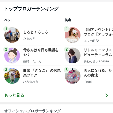
トップブロガーランキング
ペット
美容
1
1
（旧アカウント）
しろとくろしろ
ブログ【アラフォ
たまねぎ
社売却セカンドラ
エマの日記
フ】
2
2
母さんは今日も世話を
リトルミニマリス
やく
ビューティコラム 
little minimalist'
藤緒 ミルカ
あねっさ／anessa
uty colum
3
3
白柴 『きなこ』 のお気
美人になれる、た
楽ブログ
んの魔法
ひろ☆みき
hiromi
もっと見る
オフィシャルブロガーランキング