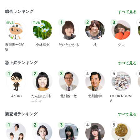
総合ランキング
すべて見る
1
2
3
市川團十郎白
小林麻央
だいたひかる
桃
クロ
猿
急上昇ランキング
すべて見る
1
2
3
4
5
AKB48
たんぽぽ川村
北村総一朗
北別府学
OCHA NORM
エミコ
A
新登場ランキング
すべて見る
1
2
3
4
5