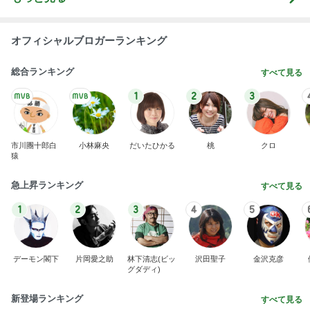
オフィシャルブロガーランキング
総合ランキング
すべて見る
1
2
3
市川團十郎白
小林麻央
だいたひかる
桃
クロ
猿
急上昇ランキング
すべて見る
1
2
3
4
5
デーモン閣下
片岡愛之助
林下清志(ビッ
沢田聖子
金沢克彦
グダディ)
新登場ランキング
すべて見る