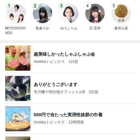
1
2
3
4
5
BEYOOOOO
島倉りか
ゆうこりん
石 安伊
蒼井心音
NDS
超美味しかったしゃぶしゃぶ会
Amebaトピックス
1日前
ありがとうございます
市川團十郎白猿オフィシャルB
3日前
500円で当たった実用性抜群の巾着
Amebaトピックス
12時間前