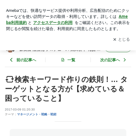
検索キーワード作りの鉄則！… ターゲットとなる方が【求め
ている＆困っていること】 | フード食ビジネス 専門家 経営コ
アプリをダウンロードして
ブログの更新通知
を受け取りまし
開く
ンサルタント 飲食店 活性化 プロデュース 太田耕平 札幌 北海
ょう。
道 ファインド ブログ
フード食ビジネス 専門家 経営コンサルタント
フォロー
飲食店 活性化 プロデュース 太田耕平 札幌 北
海道 ファインド ブログ
前の記事へ
一覧
次の記事へ
検索キーワード作りの鉄則！… タ
ーゲットとなる方が【求めている＆
困っていること】
2017-03-09 01:20:30
テーマ：
マネージメント・戦略・戦術