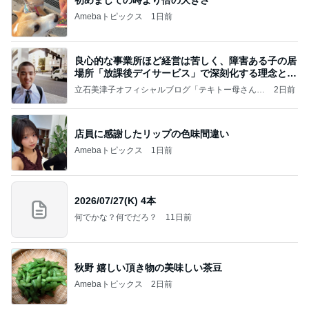
初めましての時より倍の大きさ
Amebaトピックス
1日前
良心的な事業所ほど経営は苦しく、障害ある子の居
場所「放課後デイサービス」で深刻化する理念と現
実の
立石美津子オフィシャルブログ「テキトー母さんの
2日前
すすめ」Powered by Ameba
店員に感謝したリップの色味間違い
Amebaトピックス
1日前
2026/07/27(K) 4本
何でかな？何でだろ？
11日前
秋野 嬉しい頂き物の美味しい茶豆
Amebaトピックス
2日前