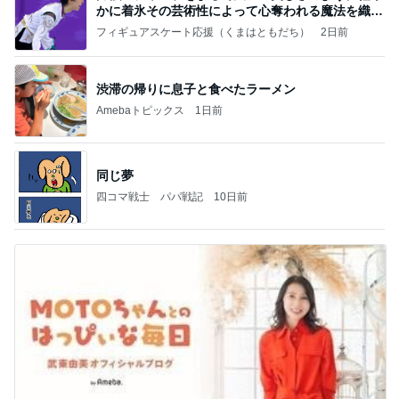
かに着氷その芸術性によって心奪われる魔法を織り
なす
フィギュアスケート応援（くまはともだち）
2日前
渋滞の帰りに息子と食べたラーメン
Amebaトピックス
1日前
同じ夢
四コマ戦士 パパ戦記
10日前