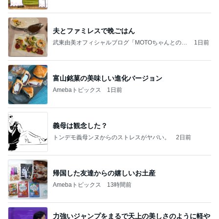
夫とファミレスで晩ごはん
武東由美オフィシャルブログ「MOTOちゃんとのは
1日前
っぴぃな毎日」Powered by Ameba
富山銘菓の美味しい進化バージョン
Amebaトピックス
1日前
義母は観念した？
トンデモ義母ンヌからのストレスがヤバい。
2日前
帰国した友達からの嬉しいお土産
Amebaトピックス
13時間前
力強いジャンプをまるで天上の美しさのように軽や