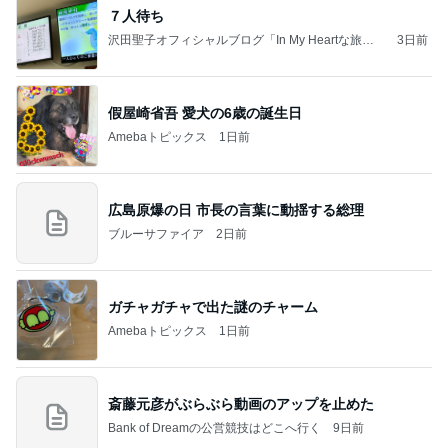
７人待ち
沢田聖子オフィシャルブログ「In My Heartな旅日
3日前
記」by Ameba
假屋崎省吾 愛犬の6歳の誕生日
Amebaトピックス
1日前
広島原爆の日 市長の言葉に動揺する総理
ブルーサファイア
2日前
ガチャガチャで出た謎のチャーム
Amebaトピックス
1日前
斎藤元彦がぶらぶら動画のアップを止めた
Bank of Dreamの公営競技はどこへ行く
9日前