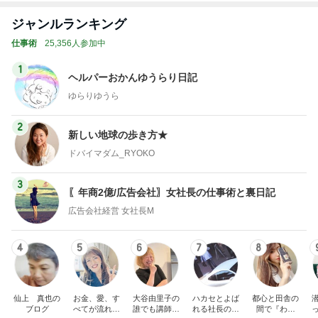
ジャンルランキング
仕事術
25,356人参加中
1
ヘルパーおかんゆうらり日記
ゆらりゆうら
2
新しい地球の歩き方★
ドバイマダム_RYOKO
3
〖年商2億/広告会社〗女社長の仕事術と裏日記
広告会社経営 女社長M
4
5
6
7
8
仙上 真也の
お金、愛、す
大谷由里子の
ハカセとよば
都心と田舎の
ブログ
べてが流れ込
誰でも講師ブ
れる社長のブ
間で『わた