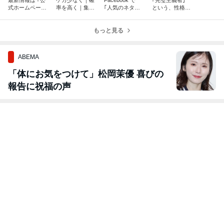
式ホームページ
率を高く｜集客
｢人気のネタた
という、性格の
を｣ ご覧くださ
活動のテスト …
ち｣ … それ以外
持ち主に … 共
い！
｢テスト・マー
のネタの種類
通してみられる
ケティング｣
もっと見る
を、多くの人た
｢強烈な特徴｣
ちへ届けたい！
が …
ABEMA
「体にお気をつけて」松岡茉優 喜びの
報告に祝福の声