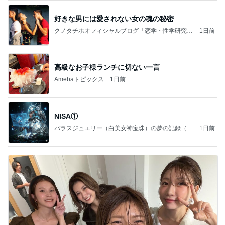
好きな男には愛されない女の魂の秘密
クノタチホオフィシャルブログ「恋学・性学研究
1日前
室」Powered by Ameba
高級なお子様ランチに切ない一言
Amebaトピックス
1日前
NISA①
パラスジュエリー（白美女神宝珠）の夢の記録（続
1日前
編）