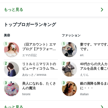
んでくる方法
ログ｜感じ
ログ
し』を生きる
成
❤ SAYURA
て・興味を持
DualLife
サユラ
って・動く人
もっと見る
づくり
トップブロガーランキング
美容
ファッション
1
1
（旧アカウント）エマ
妻です。ママです
ブログ【アラフォー会
です。
社売却セカンドライ
エマの日記
eri.
フ】
2
2
リトルミニマリストの
40代からの大人
ビューティコラム The
アルを品良く着こ
little minimalist's bea
ファッションブロ
あねっさ／anessa
えりん
uty colum
3
3
美人になれる、たくさ
銀の滴降る降るま
んの魔法
に・・・
hiromi
illallan
もっと見る