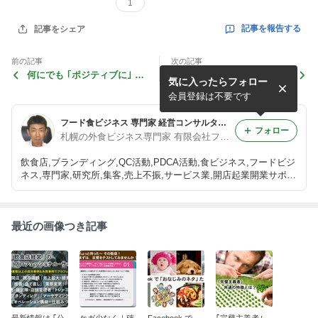
1
記事を報告する
記事をシェア
前の記事
次の記事
何にでも ｢ポジティブに｣ 考
1ヶ月間に3回＝10日に1回、
気に入ったらフォロー
えようとか …もっと、素直
給料日が来るという … 斬新
で、イイんじゃないですか～
な仕組み！
会員登録は不要です
(笑)
フード食ビジネス 専門家 経営コンサルタント 飲食店 活性化 プロデュース 太田耕平 札幌 北海道 ファインド ブログ
フォロー
札幌の外食ビジネス専門家 有限会社ファインド 太田耕平
飲食店,ブランディング,QC活動,PDCA活動,食ビジネス,フードビジ
ネス,専門家,研究所,集客,売上不振,サービス業,開店起業開業サポー
ト,人事制度改革,ファインド,札幌,太田耕平,札幌,北海道 コンサル
ティング,有限会社ファインド
最近の画像つき記事
最新情報は ｢公
ケガ少なく｜確
Facebook で
｢完璧主義者｣