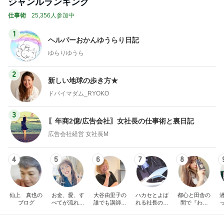
ジャンルランキング
仕事術
25,356人参加中
1
ヘルパーおかんゆうらり日記
ゆらりゆうら
2
新しい地球の歩き方★
ドバイマダム_RYOKO
3
〖年商2億/広告会社〗女社長の仕事術と裏日記
広告会社経営 女社長M
4
5
6
7
8
仙上 真也の
お金、愛、す
大谷由里子の
ハカセとよば
都心と田舎の
ブログ
べてが流れ込
誰でも講師ブ
れる社長のブ
間で『わた
んでくる方法
ログ｜感じ
ログ
し』を生きる
成
❤ SAYURA
て・興味を持
DualLife