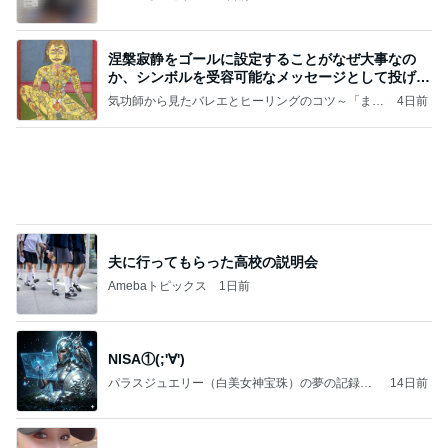
涅槃寂静をゴールに設定することがなぜ大事なの
か、シンボルを受容可能なメッセージとして投げる
ことが
気功師から見たバレエとヒーリングのコツ～「まと
4日前
いのば」ブログ
夫に行ってもらった高校の説明会
Amebaトピックス
1日前
NISA①(;'∀')
パラスジュエリー（白美女神宝珠）の夢の記録
14日前
（続編）
美奈代 夫と次男 長男は衣装探し
Amebaトピックス
1日前
良心的な事業所ほど経営は苦しく、障害ある子の居