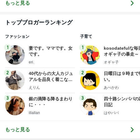
サユラ
って・動く人
もっと見る
づくり
トップブロガーランキング
ファッション
子育て
1
1
妻です。ママです。女
kosodatefulな毎
です。
オギャ子の暴走～
eri.
オギャ子
2
2
40代からの大人カジュ
日曜日は９時まで
アルを品良く着こなす
い。
ファッションブログ
えりん
あべかわ
3
3
銀の滴降る降るまわり
四十路シンパパの
に・・・
日記
illallan
はやパパ
もっと見る