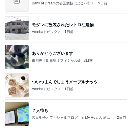
Bank of Dreamの公営競技はどこへ行く
9日前
モダンに改装されたレトロな建物
Amebaトピックス
1日前
ありがとうございます
市川團十郎白猿オフィシャルB
2日前
ついつまんでしまうメープルナッツ
Amebaトピックス
1日前
７人待ち
沢田聖子オフィシャルブログ「In My Heartな旅日
2日前
記」by Ameba