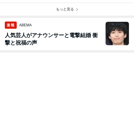
を｣ ご覧くださ
活動のテスト …
ち｣ … それ以外
持ち主に … 共
い！
｢テスト・マー
のネタの種類
通してみられる
ケティング｣
もっと見る
を、多くの人た
｢強烈な特徴｣
ちへ届けたい！
が …
速報
ABEMA
人気芸人がアナウンサーと電撃結婚 衝
撃と祝福の声