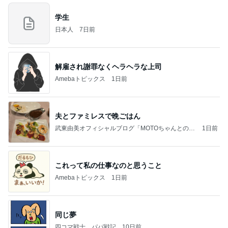
学生
日本人
7日前
解雇され謝罪なくヘラヘラな上司
Amebaトピックス
1日前
夫とファミレスで晩ごはん
武東由美オフィシャルブログ「MOTOちゃんとのは
1日前
っぴぃな毎日」Powered by Ameba
これって私の仕事なのと思うこと
Amebaトピックス
1日前
同じ夢
四コマ戦士 パパ戦記
10日前