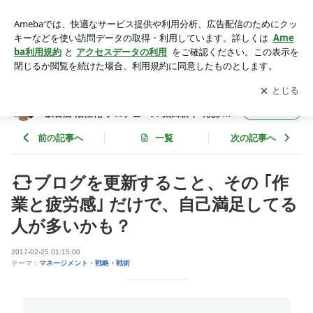
ブログを更新すること、その ｢作業と疲労感｣ だけで、自己満
足してる人が多いかも？ | フード食ビジネス 専門家 経営コン
アプリをダウンロードして
ブログの更新通知
を受け取りまし
開く
サルタント 飲食店 活性化 プロデュース 太田耕平 札幌 北海道
ょう。
ファインド ブログ
フード食ビジネス 専門家 経営コンサルタント
フォロー
飲食店 活性化 プロデュース 太田耕平 札幌 北
海道 ファインド ブログ
前の記事へ
一覧
次の記事へ
ブログを更新すること、その ｢作
業と疲労感｣ だけで、自己満足してる
人が多いかも？
2017-02-25 01:15:00
テーマ：
マネージメント・戦略・戦術