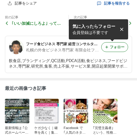
記事を報告する
記事をシェア
前の記事
次の記事
｢いい加減にしろよ｣ って、
少数派が … 多数派へと変わ
気に入ったらフォロー
異星人から怒りの攻撃を受け
る瞬間 … アメリカ大統領選
ちゃうかも (笑)
を振り返りながら …
会員登録は不要です
フード食ビジネス 専門家 経営コンサルタント 飲食店 活性化 プロデュース 太田耕平 札幌 北海道 ファインド ブログ
フォロー
札幌の外食ビジネス専門家 有限会社ファインド 太田耕平
飲食店,ブランディング,QC活動,PDCA活動,食ビジネス,フードビジ
ネス,専門家,研究所,集客,売上不振,サービス業,開店起業開業サポー
ト,人事制度改革,ファインド,札幌,太田耕平,札幌,北海道 コンサル
ティング,有限会社ファインド
最近の画像つき記事
最新情報は ｢公
ケガ少なく｜確
Facebook で
｢完璧主義者｣
式ホームページ
率を高く｜集客
｢人気のネタた
という、性格の