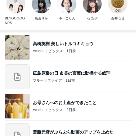
BEYOOOOO
島倉りか
ゆうこりん
石 安伊
蒼井心音
NDS
高橋英樹 美しいトルコキキョウ
Amebaトピックス
1日前
広島原爆の日 市長の言葉に動揺する総理
ブルーサファイア
1日前
お母さんへのお土産ができたこと
Amebaトピックス
2日前
斎藤元彦がぶらぶら動画のアップを止めた