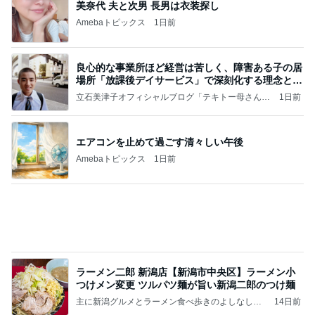
場所「放課後デイサービス」で深刻化する理念と現
実の
立石美津子オフィシャルブログ「テキトー母さんの
1日前
すすめ」Powered by Ameba
エアコンを止めて過ごす清々しい午後
Amebaトピックス
1日前
ラーメン二郎 新潟店【新潟市中央区】ラーメン小
つけメン変更 ツルパツ麺が旨い新潟二郎のつけ麺
主に新潟グルメとラーメン食べ歩きのよしなしご
14日前
と