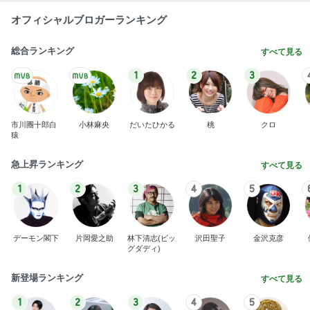
オフィシャルブロガーランキング
総合ランキング
すべて見る
1
2
3
市川團十郎白
小林麻央
だいたひかる
桃
クロ
猿
急上昇ランキング
すべて見る
1
2
3
4
5
デーモン閣下
片岡愛之助
林下清志(ビッ
沢田聖子
金沢克彦
グダディ)
新登場ランキング
すべて見る
1
2
3
4
5