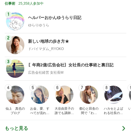
トップブロガーランキング
インテリア&DIY
ペット
1
1
おうちと暮らしのレシ
しろとくろしろ
ピ 〜HOME&LIFE〜
たまねぎ
yuki (ドキ子）
2
2
ほんとうに必要な物し
母さんは今日も世
か持たない暮らし◆Ke
やく
ep Life Simple◆〜イ
yukiko
藤緒 ミルカ
ンテリアのきろく〜
3
3
１００均・カルディ大
白柴 『きなこ』 
好き！食いしん坊☆き
楽ブログ
らりん☆のブログ
☆きらりん☆
ひろ☆みき
もっと見る