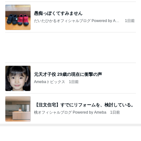
堀ちえみの夫 集まっていたファン達
Amebaトピックス
2日前
かっこいいを履き違えた男の子
Amebaトピックス
2日前
世界シェア70%だった日本の半導体
Amebaトピックス
1日前
神がかってる掃除機
Amebaトピックス
19時間前
娘から送られてきた面白い写真