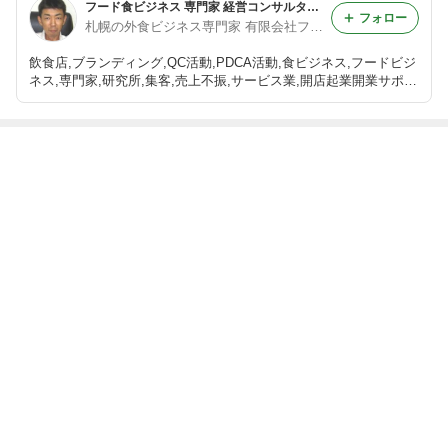
フード食ビジネス 専門家 経営コンサルタント 飲食店 活性化 プロデュース 太田耕平 札幌 北海道 ファインド ブログ
フォロー
札幌の外食ビジネス専門家 有限会社ファインド 太田耕平
飲食店,ブランディング,QC活動,PDCA活動,食ビジネス,フードビジ
ネス,専門家,研究所,集客,売上不振,サービス業,開店起業開業サポー
ト,人事制度改革,ファインド,札幌,太田耕平,札幌,北海道 コンサル
ティング,有限会社ファインド
最近の画像つき記事
最新情報は ｢公
ケガ少なく｜確
Facebook で
｢完璧主義者｣
式ホームページ
率を高く｜集客
｢人気のネタた
という、性格の
を｣ ご覧くださ
活動のテスト …
ち｣ … それ以外
持ち主に … 共
い！
｢テスト・マー
のネタの種類
通してみられる
ケティング｣
もっと見る
を、多くの人た
｢強烈な特徴｣
ちへ届けたい！
が …
ABEMA
去年結婚のあ～ちゃん 喜びの報告