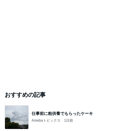
愚痴っぽくてすみません
だいたひかるオフィシャルブログ Powered by Ame
1日前
ba
元天才子役 29歳の現在に衝撃の声
Amebaトピックス
1日前
【注文住宅】すでにリフォームを、検討している。
桃オフィシャルブログ Powered by Ameba
1日前
ジャンルランキング
仕事術
25,358人参加中
1
ヘルパーおかんゆうらり日記
ゆらりゆうら