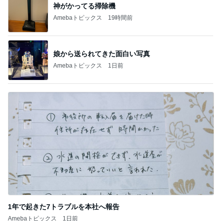
田中健 スタッフからの素晴らしい品
Amebaトピックス
22時間前
もうすぐ〜〜♡
私立恵比寿中学オフィシャルブログ Powered by A
5日前
meba
假屋崎省吾 軽井沢駅構内のダリア