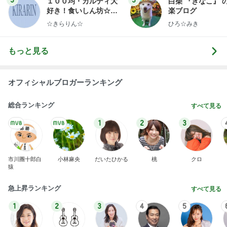
昨日の通勤コーデ＆【本日20時スタート】楽天お買
い物マラソンお得情報まとめ
norikoオフィシャルブログ「Noricoco room 〜365
6日前
日コーディネート日記〜」Powered by Ameba
塾代が気にならなくなった理由