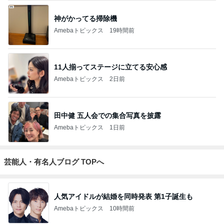
2
新しい地球の歩き方★
ドバイマダム_RYOKO
3
〖年商2億/広告会社〗女社長の仕事術と裏日記
広告会社経営 女社長M
4
5
6
7
8
仙上 真也の
お金、愛、す
大谷由里子の
都心と田舎の
ハカセとよば
ブログ
べてが流れ込
誰でも講師ブ
間で『わた
れる社長のブ
んでくる方法
ログ｜感じ
し』を生きる
ログ
❤ SAYURA
て・興味を持
DualLife
サユラ
って・動く人
もっと見る
づくり