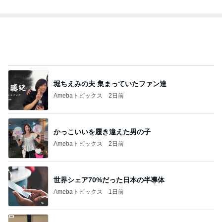
BEYOOOOO
ゆうこりん
島倉りか
MOMIママ
石 安伊
NDS