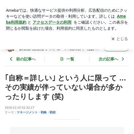
｢自称＝詳しい｣ という人に限って … その実績が伴っていない
場合が多かったりします (笑) | フード食ビジネス 専門家 経営
アプリをダウンロードして
ブログの更新通知
を受け取りまし
開く
コンサルタント 飲食店 活性化 プロデュース 太田耕平 札幌 北
ょう。
海道 ファインド ブログ
フード食ビジネス 専門家 経営コンサルタント
フォロー
飲食店 活性化 プロデュース 太田耕平 札幌 北
海道 ファインド ブログ
前の記事へ
一覧
次の記事へ
｢自称＝詳しい｣ という人に限って …
その実績が伴っていない場合が多か
ったりします (笑)
2016-12-10 01:32:17
テーマ：
マネージメント・戦略・戦術