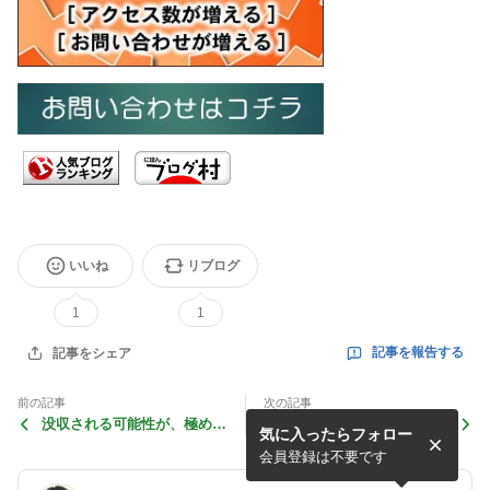
いいね
リブログ
1
1
記事を報告する
記事をシェア
前の記事
次の記事
没収される可能性が、極めて
英会話スクールは、セミナー
気に入ったらフォロー
｢高い｣ … 選挙への立候補者
形式ではない、ワークショッ
が支払う ｢300万円｣
プ形式です！… だから ｢楽
会員登録は不要です
しい｣