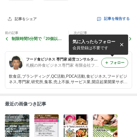
記事を報告する
記事をシェア
前の記事
次の記事
制限時間5分間で「20個以
100人のうち、わずか「1.75
気に入ったらフォロー
上」を書く ～ 何を？？
人」しかいない、30代女性
の結婚相手？？
会員登録は不要です
フード食ビジネス 専門家 経営コンサルタント 飲食店 活性化 プロデュース 太田耕平 札幌 北海道 ファインド ブログ
フォロー
札幌の外食ビジネス専門家 有限会社ファインド 太田耕平
飲食店,ブランディング,QC活動,PDCA活動,食ビジネス,フードビジ
ネス,専門家,研究所,集客,売上不振,サービス業,開店起業開業サポー
ト,人事制度改革,ファインド,札幌,太田耕平,札幌,北海道 コンサル
ティング,有限会社ファインド
最近の画像つき記事