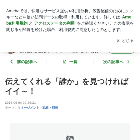
伝えてくれる「誰か」を見つければイイ～！ | フード食ビジネ
ス 専門家 経営コンサルタント 飲食店 活性化 プロデュース 太
アプリをダウンロードして
ブログの更新通知
を受け取りまし
開く
田耕平 札幌 北海道 ファインド ブログ
ょう。
フード食ビジネス 専門家 経営コンサルタント
フォロー
飲食店 活性化 プロデュース 太田耕平 札幌 北
海道 ファインド ブログ
前の記事へ
一覧
次の記事へ
伝えてくれる「誰か」を見つければ
イイ～！
2013-06-04 02:26:21
テーマ：
マネージメント・戦略・戦術