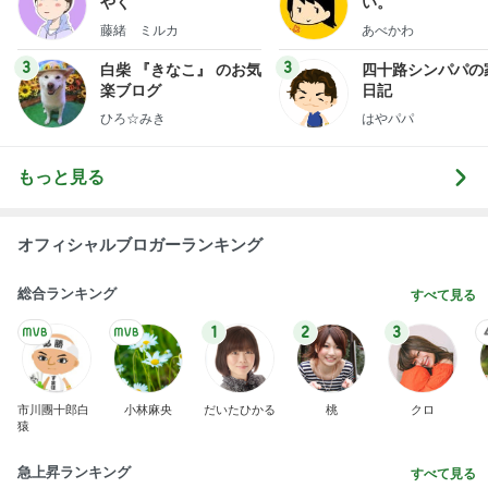
やく
い。
藤緒 ミルカ
あべかわ
3
3
白柴 『きなこ』 のお気
四十路シンパパの
楽ブログ
日記
ひろ☆みき
はやパパ
もっと見る
オフィシャルブロガーランキング
総合ランキング
すべて見る
1
2
3
市川團十郎白
小林麻央
だいたひかる
桃
クロ
猿
急上昇ランキング
すべて見る