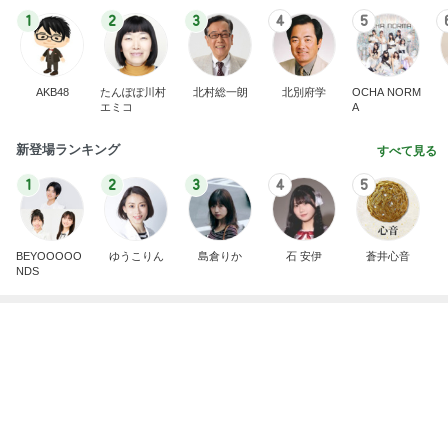
1
2
3
4
5
AKB48
たんぽぽ川村
北村総一朗
北別府学
OCHA NORM
エミコ
A
新登場ランキング
すべて見る
1
2
3
4
5
BEYOOOOO
ゆうこりん
島倉りか
石 安伊
蒼井心音
NDS