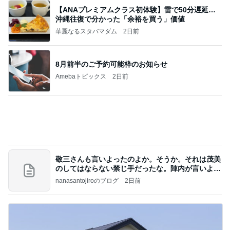
【ANAプレミアムクラス初体験】雷で50分遅延…
沖縄往復で分かった「余裕を買う」価値
華麗なるスタバマダム
2日前
8月前半のご予約可能枠のお知らせ
Amebaトピックス
2日前
敬三さんも言いよったのよか。そうか。それは茂美
のしてはならない禁じ手だったな。陣内が言いよる
のよ
nanasantojiroのブログ
2日前