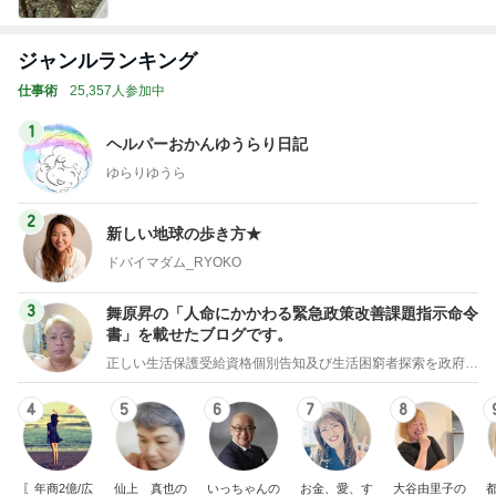
ジャンルランキング
仕事術
25,357人参加中
1
ヘルパーおかんゆうらり日記
ゆらりゆうら
2
新しい地球の歩き方★
ドバイマダム_RYOKO
3
舞原昇の「人命にかかわる緊急政策改善課題指示命令
書」を載せたブログです。
正しい生活保護受給資格個別告知及び生活困窮者探索を政府に義務付ける法案制定の為の署名のお願い
4
5
6
7
8
〖年商2億/広
仙上 真也の
いっちゃんの
お金、愛、す
大谷由里子の