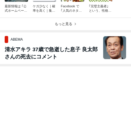
最新情報は ｢公
ケガ少なく｜確
Facebook で
｢完璧主義者｣
式ホームページ
率を高く｜集客
｢人気のネタた
という、性格の
を｣ ご覧くださ
活動のテスト …
ち｣ … それ以外
持ち主に … 共
い！
｢テスト・マー
のネタの種類
通してみられる
ケティング｣
もっと見る
を、多くの人た
｢強烈な特徴｣
ちへ届けたい！
が …
ABEMA
清水アキラ 37歳で急逝した息子 良太郎
さんの死去にコメント