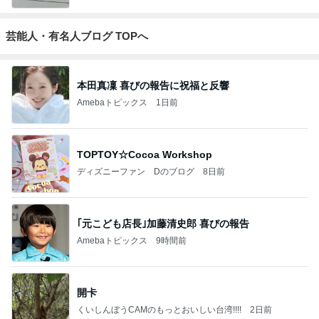
芸能人・有名人ブログ TOPへ
本田真凜 喜びの報告に祝福と反響
Amebaトピックス
1日前
TOPTOY☆Cocoa Workshop
ディズニーファン Dのブログ
8日前
｢元こども店長｣加藤清史郎 喜びの報告
Amebaトピックス
9時間前
開卡
くいしんぼうCAMのもっとおいしい台湾!!!!
2日前