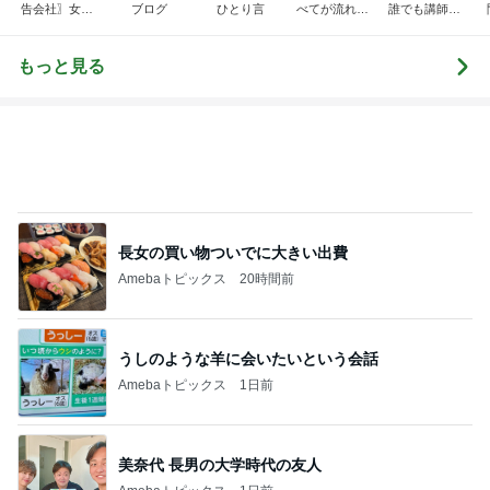
告会社〗女社
ブログ
ひとり言
べてが流れ込
誰でも講師ブ
長の仕事術と
んでくる方法
ログ｜感じ
裏日記
❤ SAYURA
て・興味を持
サユラ
って・動く人
もっと見る
づくり
長女の買い物ついでに大きい出費
Amebaトピックス
20時間前
うしのような羊に会いたいという会話
Amebaトピックス
1日前
美奈代 長男の大学時代の友人