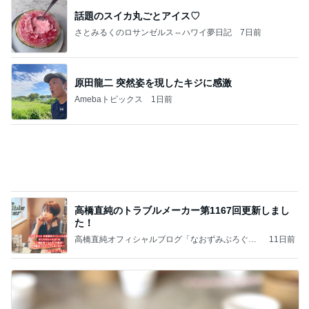
話題のスイカ丸ごとアイス♡
さとみるくのロサンゼルス⇔ハワイ夢日記
7日前
原田龍二 突然姿を現したキジに感激
Amebaトピックス
1日前
高橋直純のトラブルメーカー第1167回更新しまし
た！
高橋直純オフィシャルブログ「なおずみぶろぐ」
11日前
Powered by Ameba