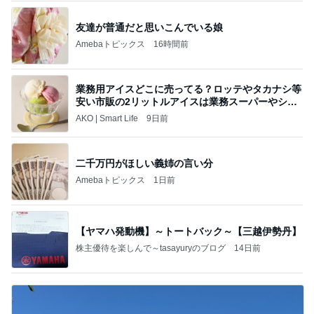
友達が普通だと思いこんでいる娘
Amebaトピックス
16時間前
業務用アイスどこに売ってる？ロッテやタカナシ等
安い市販の2リットルアイスは業務スーパーやシャ
トレ
AKO | Smart Life
9日前
二千万円がほしい義姉の言い分
Amebaトピックス
1日前
【ヤマハ発動機】～トートバック～【三越伊勢丹】
株主優待を楽しんで～tasayuryのブログ
14日前