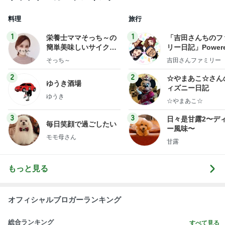
料理
旅行
1
1
栄養士ママそっち～の
「吉田さんちのフ
簡単美味しいサイクル
リー日記」Powere
献立
y Ameba 吉田さ
そっち～
吉田さんファミリー
ミリーオフィシャ
ログ
2
2
☆やまあこ☆さん
ゆうき酒場
ィズニー日記
ゆうき
☆やまあこ☆
3
3
日々是甘露2〜デ
毎日笑顔で過ごしたい
ー風味〜
モモ母さん
甘露
もっと見る
オフィシャルブロガーランキング
総合ランキング
すべて見る