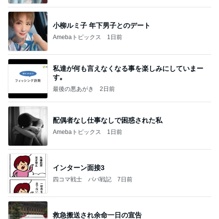
小柳ルミ子 年下男子とのデート
Amebaトピックス
1日前
私達が何も言えなくなる事を楽しみにしていまー
す｡
最後の悪あがき
2日前
配偶者なし仕事なしで困惑された私
Amebaトピックス
1日前
インターン面接3
四コマ戦士 パパ戦記
7日前
救急搬送され余命一日の宣告