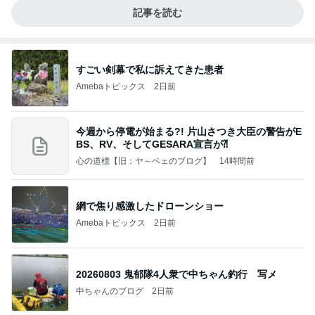
記事を読む
すごい剣幕で私に訴えてきた患者
Amebaトピックス
2日前
今週から停電が始まる?! 片山さつき大臣の警告がE
BS、RV、そしてGESARA宣言が⁈
心の道標【旧：ヤ～ベェのブログ】
14時間前
網で焦り感激したドローンショー
Amebaトピックス
2日前
20260803 鬼郁隊4人衆で中ちゃん釣行 写メ
中ちゃんのブログ
2日前