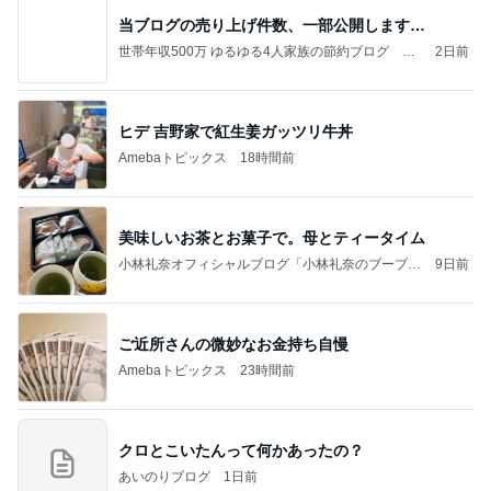
当ブログの売り上げ件数、一部公開します…
世帯年収500万 ゆるゆる4人家族の節約ブログ 〜
2日前
ケチ旦那と金銭感覚マヒ嫁の日々〜
ヒデ 吉野家で紅生姜ガッツリ牛丼
Amebaトピックス
18時間前
美味しいお茶とお菓子で。母とティータイム
小林礼奈オフィシャルブログ「小林礼奈のブーブー
9日前
ブログ」Powered by Ameba
ご近所さんの微妙なお金持ち自慢
Amebaトピックス
23時間前
クロとこいたんって何かあったの？
あいのりブログ
1日前