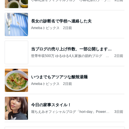
ブログ」Powered by Ameba
長女の診断名で学校へ連絡した夫
Amebaトピックス
2日前
当ブログの売り上げ件数、一部公開します…
世帯年収500万 ゆるゆる4人家族の節約ブログ 〜
2日前
ケチ旦那と金銭感覚マヒ嫁の日々〜
いつまでもアツアツな酸辣湯麺
Amebaトピックス
2日前
今日の家事スタイル！
堀ちえみオフィシャルブログ「hori-day」Powered
3日前
by Ameba