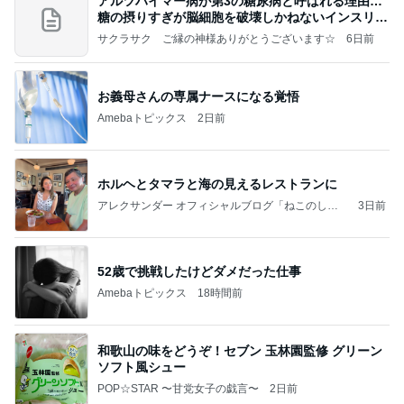
アルツハイマー病が第3の糖尿病と呼ばれる理由…
糖の摂りすぎが脳細胞を破壊しかねないインスリン
の恐
サクラサク ご縁の神様ありがとうございます☆
6日前
お義母さんの専属ナースになる覚悟
Amebaトピックス
2日前
ホルヘとタマラと海の見えるレストランに
アレクサンダー オフィシャルブログ「ねこのしっ
3日前
ぽ欲しいな」Powered by Ameba
52歳で挑戦したけどダメだった仕事
Amebaトピックス
18時間前
和歌山の味をどうぞ！セブン 玉林園監修 グリーン
ソフト風シュー
POP☆STAR 〜甘党女子の戯言〜
2日前