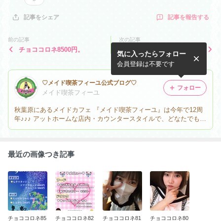
記事を報告する
記事をシェア
前の記事
次の記事
チョココロネ8500円。
チョココロネ8300円。
気に入ったらフォロー
会員登録は不要です
♡メイド喫茶フィーユ公式ブログ♡
フォロー
メイド喫茶フィーユ
秋葉原にあるメイドカフェ 『メイド喫茶フィーユ』は今年で12周
年♪♪♪ アットホームな店内・カウンタースタイルで、どなたでもお
気軽にお楽しみいただけます♪ こちらのブログでは、イベント情報
はもちろん！スタッフみんなでフィーユの日常を更新していきます
♪
最近の画像つき記事
チョココロネ85
チョココロネ82
チョココロネ81
チョココロネ80