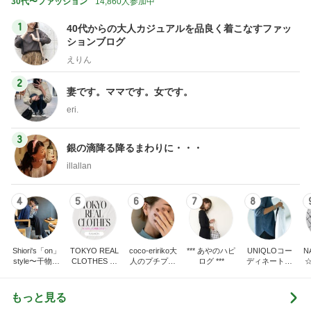
30代〜ファッション
14,860人参加中
1
40代からの大人カジュアルを品良く着こなすファッ
ションブログ
えりん
2
妻です。ママです。女です。
eri.
3
銀の滴降る降るまわりに・・・
illallan
4
5
6
7
8
Shiori's「on」
TOKYO REAL
coco-eririko大
*** あやのハピ
UNIQLOコー
N
style〜干物女
CLOTHES 大
人のプチプラ
ログ ***
ディネート日
の成長記〜
人世代のリア
mixコーデ
記
ルクローズ
もっと見る