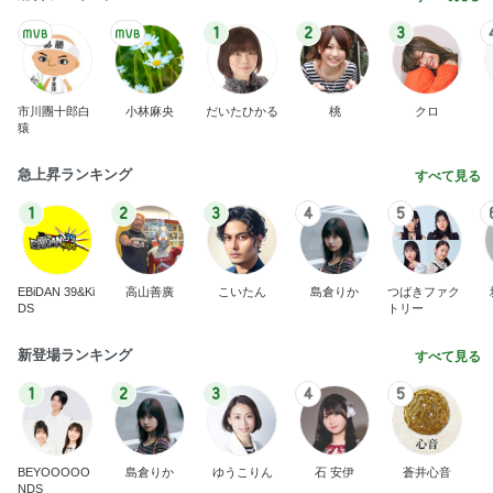
1
2
3
市川團十郎白
小林麻央
だいたひかる
桃
クロ
猿
急上昇ランキング
すべて見る
1
2
3
4
5
EBiDAN 39&Ki
高山善廣
こいたん
島倉りか
つばきファク
DS
トリー
新登場ランキング
すべて見る
1
2
3
4
5
BEYOOOOO
島倉りか
ゆうこりん
石 安伊
蒼井心音
NDS