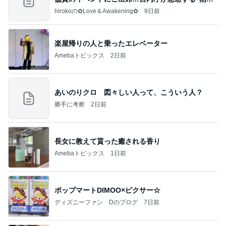
すぎ
hirokoの✿Love＆Awakening✿
9日前
楽屋帰りの人と乗ったエレベーター
Amebaトピックス
2日前
あいのりクロ 図々しい人って、こういう人？
勝手に考察
2日前
長女に教えて貰った癒される香り
Amebaトピックス
1日前
ポップマートDIMOO×ピクサー☆
ディズニーファン Dのブログ
7日前