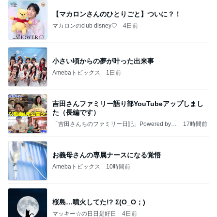
【マカロンさんのひとりごと】ついに？！
マカロンのclub disney♡
4日前
小さい頃からの夢が叶った出来事
Amebaトピックス
1日前
吉田さんファミリー語り部YouTubeアップしまし
た（長編です）
「吉田さんちのファミリー日記」Powered by A
17時間前
meba 吉田さんファミリーオフィシャルブログ
お義母さんの専属ナースになる覚悟
Amebaトピックス
10時間前
桜島…噴火してた!? Σ(O_O；)
マッキー☆の日日是好日
4日前