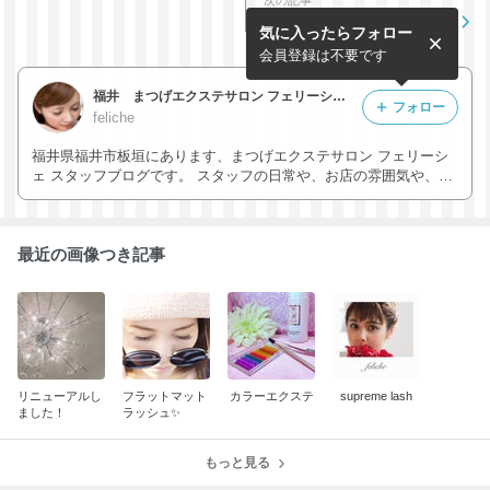
次の記事
@feliche_itagaki で専属の
気に入ったらフォロー
エステティシャンによるドラ
イヘッドスパが始まりま...
会員登録は不要です
福井 まつげエクステサロン フェリーシェ / EyelashSalon feliche
フォロー
feliche
福井県福井市板垣にあります、まつげエクステサロン フェリーシ
ェ スタッフブログです。 スタッフの日常や、お店の雰囲気や、お
店のキャンペーン、お得な情報など、盛りだくさんの内容でブログ
更新していきます！よろしくお願いします
最近の画像つき記事
リニューアルし
フラットマット
カラーエクステ
supreme lash
ました！
ラッシュ✨
もっと見る