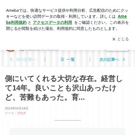
側にいてくれる大切な存在。経営して14年。良いことも沢山
あったけど、苦難もあった。育... | 福井 まつげエクステサロ
アプリをダウンロードして
ブログの更新通知
を受け取りまし
開く
ン フェリーシェ / EyelashSalon feliche
ょう。
福井 まつげエクステサロン フェリーシェ /
フォロー
EyelashSalon feliche
前の記事へ
一覧
次の記事へ
側にいてくれる大切な存在。経営し
て14年。良いことも沢山あったけ
ど、苦難もあった。育...
2023年04月19日
テーマ：
ブログ