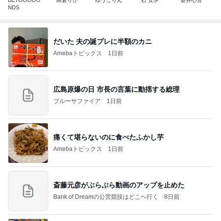
BEYOOOOO
島倉りか
ゆうこりん
石 安伊
蒼井心音
NDS
だいた 夫の誕プレに半額のカニ
Amebaトピックス
1日前
広島原爆の日 市長の言葉に動揺する総理
ブルーサファイア
1日前
痛くて堪らないのに食べたふかし芋
Amebaトピックス
1日前
斎藤元彦がぶらぶら動画のアップを止めた
Bank of Dreamの公営競技はどこへ行く
8日前