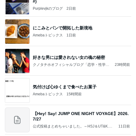
#)
Purplevjkのブログ
2日前
にこみとパンで開拓した新境地
Amebaトピックス
1日前
好きな男には愛されない女の魂の秘密
クノタチホオフィシャルブログ「恋学・性学研
23時間前
究室」Powered by Ameba
気付けば心ゆくまで食べたお菓子
Amebaトピックス
15時間前
【Hey! Say! JUMP ONE NIGHT VOYAGE】2026.
7/27
公式投稿まとめちゃいました。～HSJ＆UT&K.O.
11日前
～