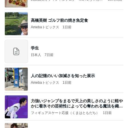
のはっぴぃな毎日」Powered by Ameba
高橋英樹 ゴルフ前の焼き魚定食
Amebaトピックス
1日前
学生
日本人
7日前
人の記憶のいい加減さを知った展示
Amebaトピックス
1日前
力強いジャンプをまるで天上の美しさのように軽や
かに着氷その芸術性によって心奪われる魔法を織り
なす
フィギュアスケート応援（くまはともだち）
1日前