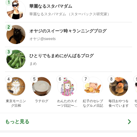
1
華麗なるスタバマダム
華麗なるスタバマダム （スターバックス研究家）
2
オヤジのスイーツ時々ランニングブログ
オヤジ@sweets
3
ひとりでもまめにがんばるブログ
まめ
4
5
6
7
8
東京モーニン
ラテログ
わんたのスイ
紅子のセレブ
毎日おやつを
グ日和
ーツ日記〜小
なグルメ日記
食べています
さな幸せ♡コ
ンビニスイー
ツ〜
もっと見る