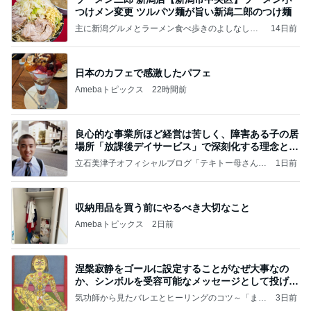
つけメン変更 ツルパツ麺が旨い新潟二郎のつけ麺
主に新潟グルメとラーメン食べ歩きのよしなしご
14日前
と
日本のカフェで感激したパフェ
Amebaトピックス
22時間前
良心的な事業所ほど経営は苦しく、障害ある子の居
場所「放課後デイサービス」で深刻化する理念と現
実の
立石美津子オフィシャルブログ「テキトー母さんの
1日前
すすめ」Powered by Ameba
収納用品を買う前にやるべき大切なこと
Amebaトピックス
2日前
涅槃寂静をゴールに設定することがなぜ大事なの
か、シンボルを受容可能なメッセージとして投げる
ことが
気功師から見たバレエとヒーリングのコツ～「まと
3日前
いのば」ブログ