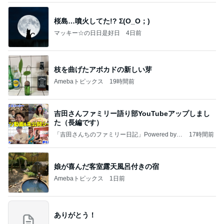
桜島…噴火してた!? Σ(O_O；)
マッキー☆の日日是好日
4日前
枝を曲げたアボカドの新しい芽
Amebaトピックス
19時間前
吉田さんファミリー語り部YouTubeアップしまし
た（長編です）
「吉田さんちのファミリー日記」Powered by A
17時間前
meba 吉田さんファミリーオフィシャルブログ
娘が喜んだ客室露天風呂付きの宿
Amebaトピックス
1日前
ありがとう！