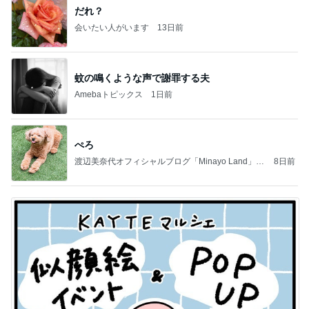
だれ？
会いたい人がいます
13日前
蚊の鳴くような声で謝罪する夫
Amebaトピックス
1日前
ぺろ
渡辺美奈代オフィシャルブログ「Minayo Land」P
8日前
owered by Ameba