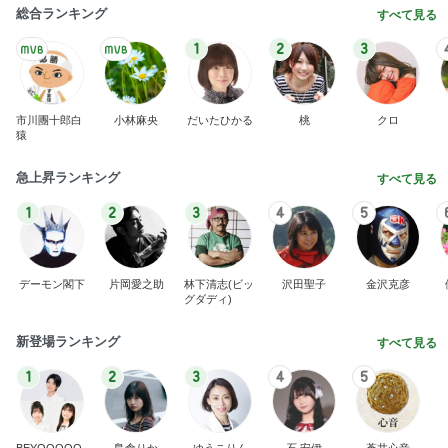
総合ランキング
すべて見る
1
2
3
市川團十郎白
小林麻央
だいたひかる
桃
クロ
猿
急上昇ランキング
すべて見る
1
2
3
4
5
デーモン閣下
片岡愛之助
林下清志(ビッ
沢田聖子
金沢克彦
グダディ)
新登場ランキング
すべて見る
1
2
3
4
5