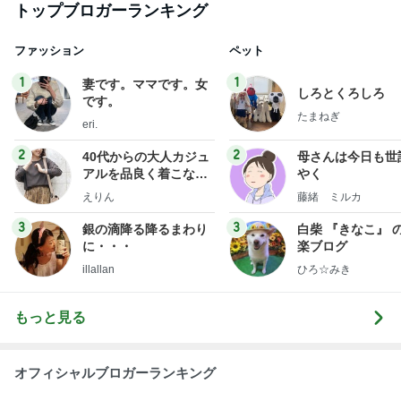
トップブロガーランキング
ファッション
ペット
1
1
妻です。ママです。女
しろとくろしろ
です。
たまねぎ
eri.
2
2
40代からの大人カジュ
母さんは今日も世
アルを品良く着こなす
やく
ファッションブログ
えりん
藤緒 ミルカ
3
3
銀の滴降る降るまわり
白柴 『きなこ』 
に・・・
楽ブログ
illallan
ひろ☆みき
もっと見る
オフィシャルブロガーランキング