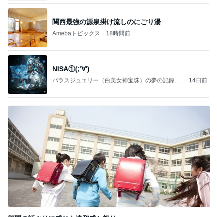
関西最強の源泉掛け流しのにごり湯
Amebaトピックス
18時間前
NISA①(;'∀')
パラスジュエリー（白美女神宝珠）の夢の記録
14日前
（続編）