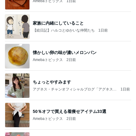
Amebaトピックス
1日前
家族に内緒にしていること
【絵日記】ハルコとゆかいな仲間たち
1日前
懐かしい卵の味が濃いメロンパン
Amebaトピックス
2日前
ちょっとやすみます
アグネス・チャンオフィシャルブログ「アグネスち
1日前
ゃんこ鍋」Powered by Ameba
50％オフで買える着痩せアイテム33選
Amebaトピックス
2日前