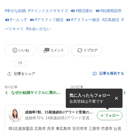
#
幸せな結婚
#
マインドエクササイズ
#
婚活疲れ
#
結婚相談所
#
一人っ子
#
アラフィフ婚活
#
アラフォー婚活
#
広島婚活
#
バリキャリ
#
出会いがない
いいね
コメント
リブログ
29
記事を報告する
記事をシェア
前の記事
次の記事
なぜか結婚サイクルに乗れち
○○を決めたら、出会いから7
気に入ったらフォロー
ゃう ♡ BE・DO・HAVEの
7日で入籍できました！
法則「マリッジ講座」
会員登録は不要です
成婚率7割、15期連続IBJアワード受賞の実績で半年以内の相思相愛結婚へ導く永田眞希
フォロー
成婚率70％ 14期連続IBJアワード受賞の実績で、あなたのお見合い数を10倍にし、半年以内の相思相愛結婚をサポート 永田 眞希
IBJ正規加盟店 広島市 呉市 東広島市 廿日市市 三原市 竹原市 お見