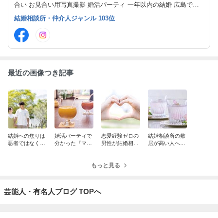
合い お見合い用写真撮影 婚活パーティ 一年以内の結婚 広島で結
婚 仲人ブログ 30代婚活 40代婚活 お見合い結婚 成婚率の高い結婚
結婚相談所・仲介人ジャンル 103位
相談所
最近の画像つき記事
結婚への焦りは
婚活パーティで
恋愛経験ゼロの
結婚相談所の敷
悪者ではなく、
分かった『マッ
男性が結婚相手
居が高い人へ…
あなたを幸せな
チングする男
として選ばれる
1万円でスター
未来へ向かわせ
性』の共通
には、中身より
ト！”いい人が
るための大切な
点。”第ゼロ印
もっと見る
目に見える部分
いない”を卒業
エネルギーで
象”が婚活を左
を変えるのが先
する3ヶ月婚活
す！
右する！
です！
プログラム
芸能人・有名人ブログ TOPへ