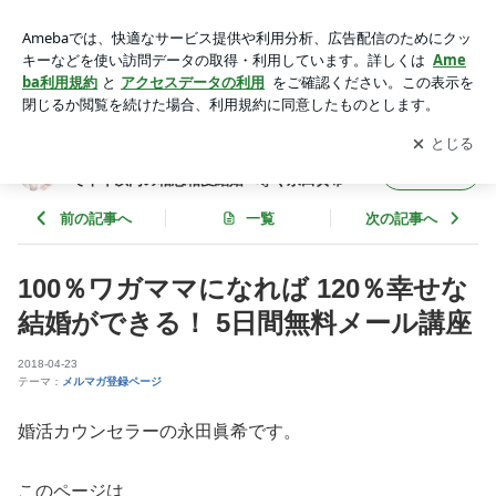
100％ワガママになれば 120％幸せな結婚ができる！ 5日間無
料メール講座 | 成婚率7割、15期連続IBJアワード受賞の実績で
アプリをダウンロードして
ブログの更新通知
を受け取りまし
開く
半年以内の相思相愛結婚へ導く永田眞希
ょう。
成婚率7割、15期連続IBJアワード受賞の実績
フォロー
で半年以内の相思相愛結婚へ導く永田眞希
前の記事へ
一覧
次の記事へ
100％ワガママになれば 120％幸せな
結婚ができる！ 5日間無料メール講座
2018-04-23
テーマ：
メルマガ登録ページ
婚活カウンセラーの永田眞希です。
このページは