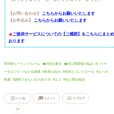
【お問い合わせ】
こちらからお願いいたします
【お申込み】
こちらからお願いいたします
ご提供サービスについての【ご感想】をこちらにまと
おります
#
EINEヒーリングルーム
#
自分磨き
#
人間関係の悩み
#
ハイヤ
ーセルフとつながる講座
#
本来の自分
#
依存とコントロール
#
人への
執着
#
調和できない心の在り方
#
エゴ
#
光と闇の統合
いいね
コメント
リブログ
18