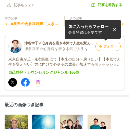
記事を報告する
記事をシェア
前の記事
次の記事
■夏至の会参加以降、大きく
●住空間の整理は目に見えて
気に入ったらフォロー
何かを変える、逃げ続けるで
わかりやすい。お金やパート
なく少しだけやってみること
ナーシップについては無意識
会員登録は不要です
の大切さに気づけた
に避けてしまう？
津谷幸子☆心身魂を磨き本気で人生を変えたい人の学び場@EINE自由が丘
フォロー
津谷幸子☆心身魂を磨き本気で人生を変えたい人をサポート@EINE自由が丘
東京自由が丘・京都四条にて【本来の自分へ戻りたい】【本気で人
生を変えたい】方に向けて心身魂の成長が加速する個人セッショ
ン・講座を開催。人間関係・お金・健康の状態は自分の潜在意識の
自己啓発・カウンセリングジャンル 166位
表れ。心の在り方が変わり人生を楽しむ方、続出♪起業21年
最近の画像つき記事