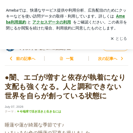
●闇、エゴが増すと依存が執着になり支配も強くなる。人と調
和できない世界を自らが創っている状態に | 津谷幸子☆心身魂
アプリをダウンロードして
ブログの更新通知
を受け取りまし
開く
を磨き本気で人生を変えたい人の学び場@EINE自由が丘
ょう。
津谷幸子☆心身魂を磨き本気で人生を変えた
フォロー
い人の学び場@EINE自由が丘
前の記事へ
一覧
次の記事へ
●闇、エゴが増すと依存が執着になり
支配も強くなる。人と調和できない
世界を自らが創っている状態に
July 07, 2026
テーマ：
▼今地球で活き活きと生きるには
睡蓮や蓮が綺麗な季節です♪
いろいろな色の睡蓮の写真を撮りました。