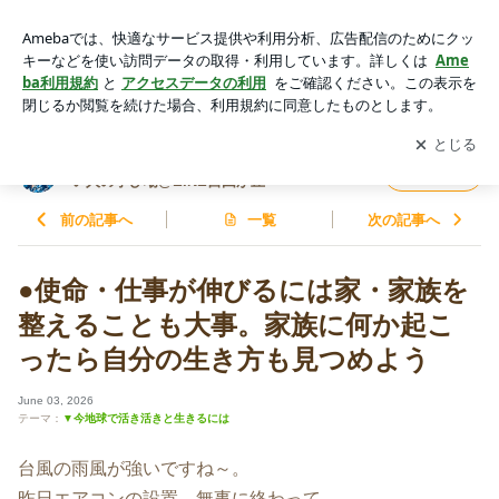
●使命・仕事が伸びるには家・家族を整えることも大事。家族
に何か起こったら自分の生き方も見つめよう | 津谷幸子☆心身
アプリをダウンロードして
ブログの更新通知
を受け取りまし
開く
魂を磨き本気で人生を変えたい人の学び場@EINE自由が丘
ょう。
津谷幸子☆心身魂を磨き本気で人生を変えた
フォロー
い人の学び場@EINE自由が丘
前の記事へ
一覧
次の記事へ
●使命・仕事が伸びるには家・家族を
整えることも大事。家族に何か起こ
ったら自分の生き方も見つめよう
June 03, 2026
テーマ：
▼今地球で活き活きと生きるには
台風の雨風が強いですね～。
昨日エアコンの設置、無事に終わって