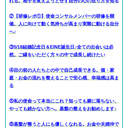
れる。相手を変えようとせず自分の心の在り方を知る
②
【研修レポ①】使命コンサルメンバーの研修を開
催。人に向けて動く気持ちが高まり実際に動ける自分
へ♪
③
5/18結婚記念日＆EINE誕生日♪全ての出会いは必
然。ご縁をいただく方々の中で成長し続けたい
④
目の前の人たちとの中で自己成長できる。個・家
庭・お金の流れを整えることで安心感、幸福感は高ま
る
⑤
私の使命って本当にこれ？知っても腑に落ちない、
やっても続かない方へ。基盤の整えをお勧めします♪
⑥
基盤が整うと人にも優しくなれる。お金や夫婦仲で