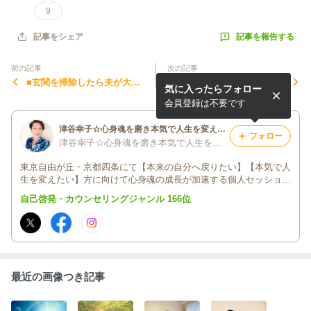
9
記事を報告する
記事をシェア
前の記事
次の記事
■玄関を掃除したら夫が大喜
●夏至前、内なる闇に気づき
気に入ったらフォロー
び♪息子も新たなことにチャ
やすい。人間関係・お金・健
レンジ。住空間が整うと家族
康の不具合はエゴから愛ベー
会員登録は不要です
のエネルギーアップ
スへ成長するサイン
津谷幸子☆心身魂を磨き本気で人生を変えたい人の学び場@EINE自由が丘
フォロー
津谷幸子☆心身魂を磨き本気で人生を変えたい人をサポート@EINE自由が丘
東京自由が丘・京都四条にて【本来の自分へ戻りたい】【本気で人
生を変えたい】方に向けて心身魂の成長が加速する個人セッショ
ン・講座を開催。人間関係・お金・健康の状態は自分の潜在意識の
自己啓発・カウンセリングジャンル 166位
表れ。心の在り方が変わり人生を楽しむ方、続出♪起業21年
最近の画像つき記事