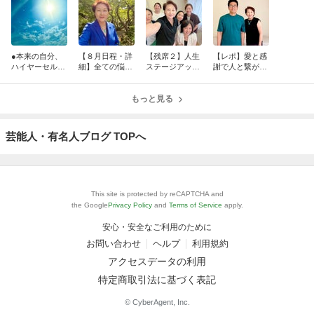
●本来の自分、
【８月日程・詳
【残席２】人生
【レポ】愛と感
ハイヤーセルフ
細】全ての悩み
ステージアップ
謝で人と繋が
は愛と感謝の次
の答えは自分の
講座～住空間の
る、循環する生
元。エゴ、闇を
中に。試練は潜
整えが進みパー
き方に。本当は
光と統合する中
在意識を愛ベー
もっと見る
トナーシップが
どうしたい？に
でステージは着
スに戻すために
変化♪お金への
添って行動でき
実に上がる♪
与えられる
意識も変わる
る自分になった
芸能人・有名人ブログ TOPへ
This site is protected by reCAPTCHA and
the Google
Privacy Policy
and
Terms of Service
apply.
安心・安全なご利用のために
お問い合わせ
ヘルプ
利用規約
アクセスデータの利用
特定商取引法に基づく表記
© CyberAgent, Inc.