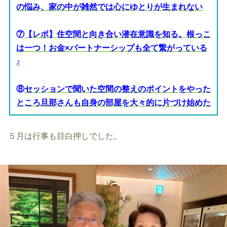
の悩み、家の中が雑然では心にゆとりが生まれない
⑦
【レポ】住空間と向き合い潜在意識を知る。根っこ
は一つ！お金×パートナーシップも全て繋がっている
♪
⑧
セッションで聞いた空間の整えのポイントをやった
ところ旦那さんも自身の部屋を大々的に片づけ始めた
５月は行事も目白押しでした。