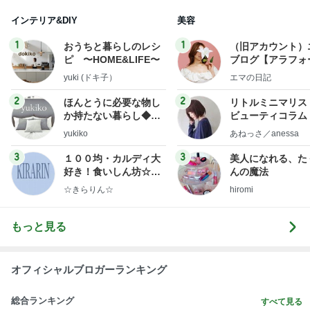
インテリア&DIY
美容
1
1
おうちと暮らしのレシ
（旧アカウント）
ピ 〜HOME&LIFE〜
ブログ【アラフォ
社売却セカンドラ
yuki (ドキ子）
エマの日記
フ】
2
2
ほんとうに必要な物し
リトルミニマリス
か持たない暮らし◆Ke
ビューティコラム 
ep Life Simple◆〜イ
little minimalist'
yukiko
あねっさ／anessa
ンテリアのきろく〜
uty colum
3
3
１００均・カルディ大
美人になれる、た
好き！食いしん坊☆き
んの魔法
らりん☆のブログ
☆きらりん☆
hiromi
もっと見る
オフィシャルブロガーランキング
総合ランキング
すべて見る