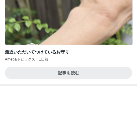
Amebaトピックス
1日前
記事を読む
うしのような羊に会いたいという会話
Amebaトピックス
1日前
移動
市川團十郎白猿オフィシャルB
4日前
セットで買って大正解だったクリーム
Amebaトピックス
2日前