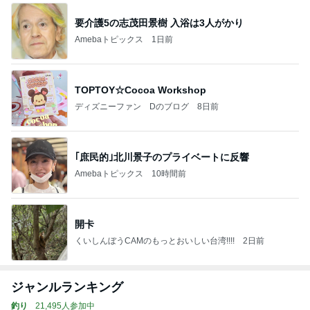
要介護5の志茂田景樹 入浴は3人がかり
Amebaトピックス
1日前
TOPTOY☆Cocoa Workshop
ディズニーファン Dのブログ
8日前
｢庶民的｣北川景子のプライベートに反響
Amebaトピックス
10時間前
開卡
くいしんぼうCAMのもっとおいしい台湾!!!!
2日前
ジャンルランキング
釣り
21,495人参加中