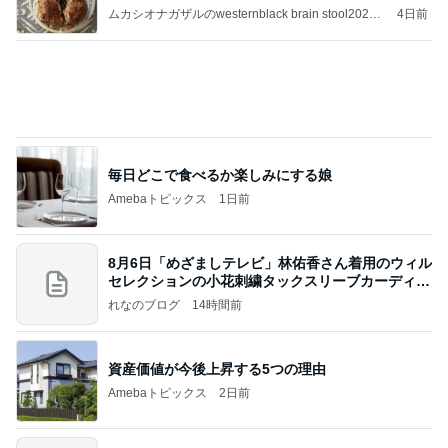
補
ムカシオナガザルのwesternblack brain stool2024
4日前
年（令和6）11月25日以来減酒断煙再開ムカシオナ
ガザル
毎日どこで食べるか楽しみにする娘
Amebaトピックス
1日前
8月6日「めざましテレビ」林佑香さん着用のウィル
セレクションの小花刺繍タックスリーブカーディガ
ン
れなのブログ
14時間前
資産価値が今後上昇する5つの理由
Amebaトピックス
2日前
相続税を、払えないで、売りに出されて不動産は、
外国のお金持ちに買われているそうです。やばいで
すよ
ht9299yzf祈りのブログ
5日前