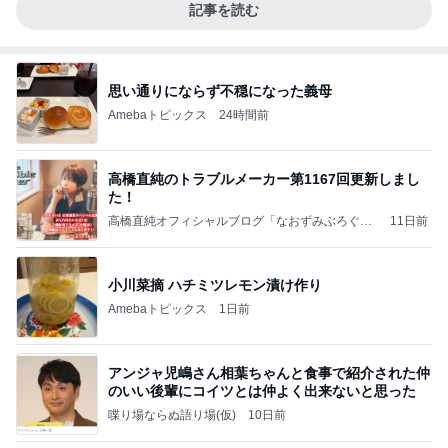
記事を読む
思い通りにならず不穏になった義母
Amebaトピックス
24時間前
高橋直純のトラブルメーカー第1167回更新しまし
た！
高橋直純オフィシャルブログ「なおずみぶろぐ」
11日前
Powered by Ameba
小川菜摘 ハチミツレモン漬け作り
Amebaトピックス
1日前
アンジャ児嶋さん相葉ちゃんと食事で紹介された仲
のいい後輩にコイツとは仲よく出来ないと思った
喋り場ならぬ語り場(仮)
10日前