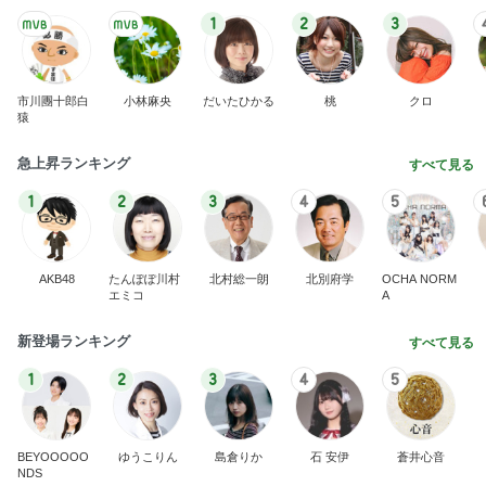
1
2
3
市川團十郎白
小林麻央
だいたひかる
桃
クロ
猿
急上昇ランキング
すべて見る
1
2
3
4
5
AKB48
たんぽぽ川村
北村総一朗
北別府学
OCHA NORM
エミコ
A
新登場ランキング
すべて見る
1
2
3
4
5
BEYOOOOO
ゆうこりん
島倉りか
石 安伊
蒼井心音
NDS