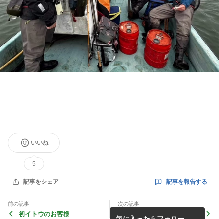
いいね
5
記事を報告する
記事をシェア
前の記事
次の記事
初イトウのお客様
さむーい一日。釣果も渋い。
気に入ったらフォロー