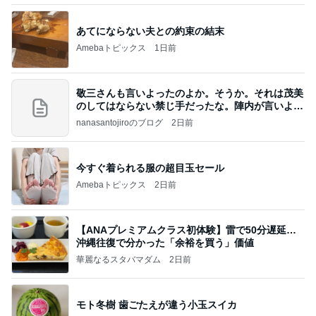
あてにならない夫との約束の結末
Amebaトピックス
1日前
敬三さんも言いよったのよか。そうか。それは茂美
のしてはならない禁じ手だったな。陣内が言いよる
のよ
nanasantojiroのブログ
2日前
今すぐ着られる服の超目玉セール
Amebaトピックス
2日前
【ANAプレミアムクラス初体験】雷で50分遅延…
沖縄往復で分かった「余裕を買う」価値
華麗なるスタバマダム
2日前
モト冬樹 歯ごたえが違う小玉スイカ