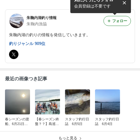
会員登録は不要です
朱鞠内湖釣り情報
フォロー
朱鞠内漁協
朱鞠内湖の釣りの情報を発信していきます。
釣りジャンル 909位
最近の画像つき記事
春シーズンの渡
【春シーズン終
スタッフ釣行日
スタッフ釣行日
船、6月21日
盤？？】島巡り
誌 6月5日
誌 6月4日
(日)までといた
ツアーを行いま
します。たくさ
した！！
んのご利用あり
もっと見る