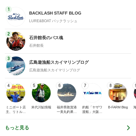
1
BACKLASH STAFF BLOG
LURE&BOAT バックラッシュ
2
石井館長のバス魂
石井館長
3
広島遊漁船スカイマリンブログ
広島遊漁船スカイマリンブログ
4
5
6
7
8
ミニボート店
米代川鮎情報
福井県敦賀港
釣船「ヤザワ
B-FARM Blog
主、リトルボ
一美丸釣果ブ
渡船」大阪市
ートの日記、
ログ
内から淡路方
面へ出船中！
もっと見る