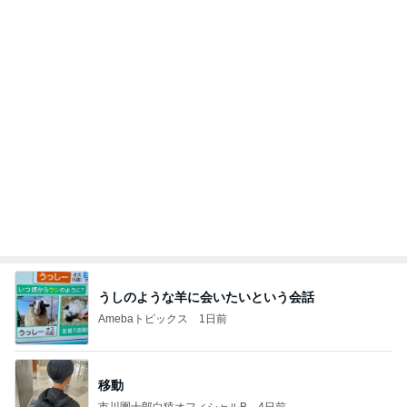
【お知らせ】9/21〜9/23北海道3days
パク・ジュニョン オフィシャルブログ 「日本の
2日前
心」 powered by Ameba
購入3年で故障が不安な洗濯乾燥機
Amebaトピックス
1日前
ずっと
武東由美オフィシャルブログ「MOTOちゃんとのは
2日前
っぴぃな毎日」Powered by Ameba
團十郎 長いプールの後の爆睡
Amebaトピックス
1日前