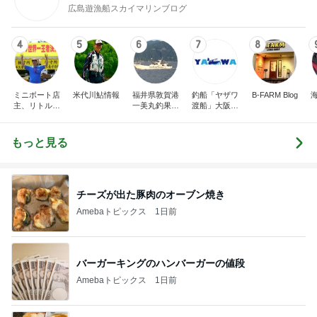
広島遊漁船スカイマリンブログ
4
5
6
7
8
ミニボート店
米代川鮎情報
福井県敦賀港
釣船「ヤザワ
B-FARM Blog
主、リトルボ
一美丸釣果ブ
渡船」大阪市
ートの日記、
ログ
内から淡路方
面へ出船中！
もっと見る
チーズが出た豚肉のオーブン焼き
Amebaトピックス
1日前
バーガーキングのハンバーガーの値段
Amebaトピックス
1日前