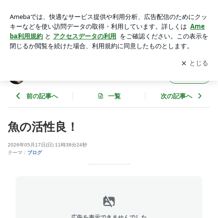
魚の活性良！ | 朱鞠内湖釣り情報
アプリをダウンロードして
ブログの更新通知
を受け取りまし
開く
ょう。
朱鞠内湖釣り情報
フォロー
前の記事へ
一覧
次の記事へ
魚の活性良！
2026年05月17日(日) 11時38分24秒
テーマ：
ブログ
広告を表示できませんでした