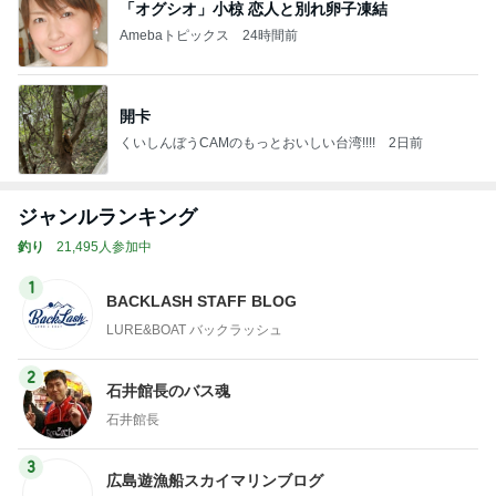
「オグシオ」小椋 恋人と別れ卵子凍結
Amebaトピックス
24時間前
開卡
くいしんぼうCAMのもっとおいしい台湾!!!!
2日前
ジャンルランキング
釣り
21,495人参加中
1
BACKLASH STAFF BLOG
LURE&BOAT バックラッシュ
2
石井館長のバス魂
石井館長
3
広島遊漁船スカイマリンブログ