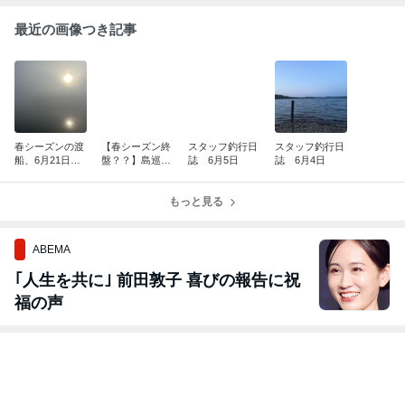
最近の画像つき記事
春シーズンの渡
【春シーズン終
スタッフ釣行日
スタッフ釣行日
船、6月21日
盤？？】島巡り
誌 6月5日
誌 6月4日
(日)までといた
ツアーを行いま
します。たくさ
した！！
んのご利用あり
もっと見る
がとうございま
した！
ABEMA
｢人生を共に｣ 前田敦子 喜びの報告に祝
福の声