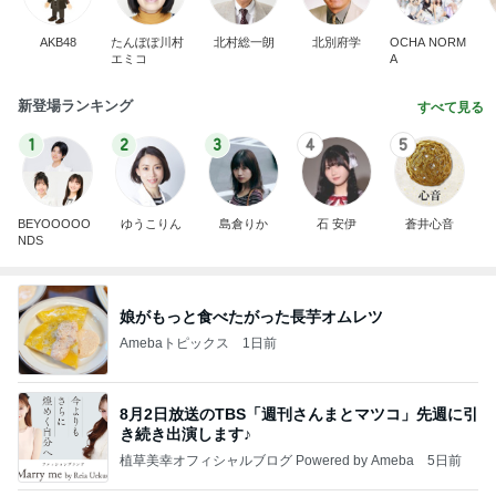
AKB48
たんぽぽ川村
北村総一朗
北別府学
OCHA NORM
エミコ
A
新登場ランキング
すべて見る
1
2
3
4
5
BEYOOOOO
ゆうこりん
島倉りか
石 安伊
蒼井心音
NDS
娘がもっと食べたがった長芋オムレツ
Amebaトピックス
1日前
8月2日放送のTBS「週刊さんまとマツコ」先週に引
き続き出演します♪
植草美幸オフィシャルブログ Powered by Ameba
5日前