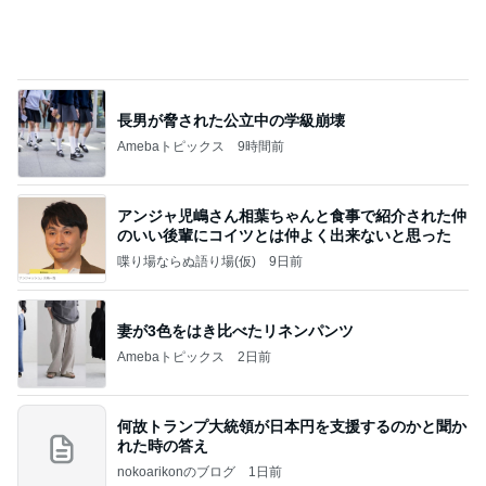
長男が脅された公立中の学級崩壊
Amebaトピックス
9時間前
アンジャ児嶋さん相葉ちゃんと食事で紹介された仲
のいい後輩にコイツとは仲よく出来ないと思った
喋り場ならぬ語り場(仮)
9日前
妻が3色をはき比べたリネンパンツ
Amebaトピックス
2日前
何故トランプ大統領が日本円を支援するのかと聞か
れた時の答え
nokoarikonのブログ
1日前