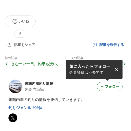
いいね
5
記事を報告する
記事をシェア
前の記事
次の記事
さむーい一日。釣果も渋い。
たくさん渡船利用がありまし
気に入ったらフォロー
た！釣果はまずまず？
会員登録は不要です
朱鞠内湖釣り情報
フォロー
朱鞠内漁協
朱鞠内湖の釣りの情報を発信していきます。
釣りジャンル 909位