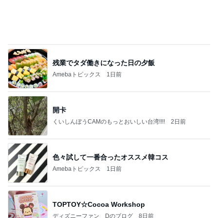
残業でタダ働きになった日の夕飯
Amebaトピックス
1日前
開卡
くいしんぼうCAMのもっとおいしい台湾!!!!
2日前
色々試して一番合ったオススメ韓コス
Amebaトピックス
1日前
TOPTOY☆Cocoa Workshop
ディズニーファン Dのブログ
8日前