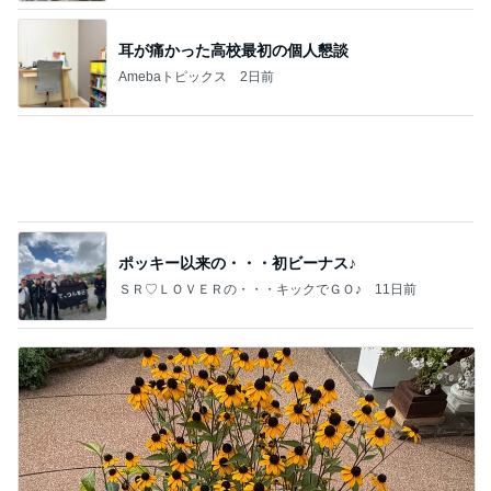
ガザル
耳が痛かった高校最初の個人懇談
Amebaトピックス
2日前
ポッキー以来の・・・初ビーナス♪
ＳＲ♡ＬＯＶＥＲの・・・キックでＧＯ♪
11日前