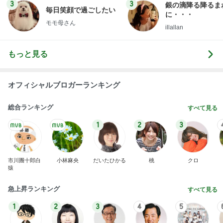
3
3
銀の滴降る降るま
毎日笑顔で過ごしたい
に・・・
モモ母さん
illallan
もっと見る
オフィシャルブロガーランキング
総合ランキング
すべて見る
1
2
3
市川團十郎白
小林麻央
だいたひかる
桃
クロ
猿
急上昇ランキング
すべて見る
1
2
3
4
5