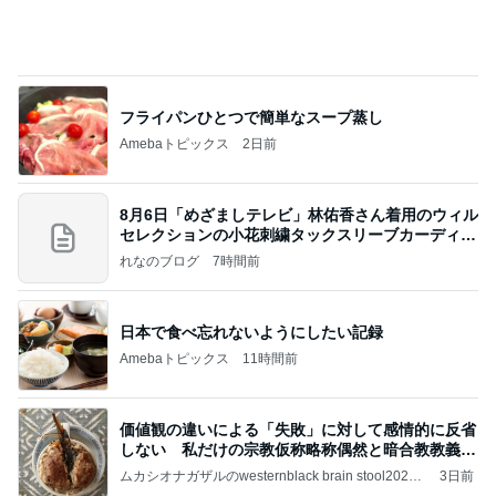
フライパンひとつで簡単なスープ蒸し
Amebaトピックス
2日前
8月6日「めざましテレビ」林佑香さん着用のウィル
セレクションの小花刺繍タックスリーブカーディガ
ン
れなのブログ
7時間前
日本で食べ忘れないようにしたい記録
Amebaトピックス
11時間前
価値観の違いによる「失敗」に対して感情的に反省
しない 私だけの宗教仮称略称偶然と暗合教教義候
補
ムカシオナガザルのwesternblack brain stool2024
3日前
年（令和6）11月25日以来減酒断煙再開ムカシオナ