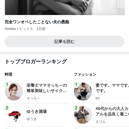
完全ワンオペしたことない夫の愚痴
Amebaトピックス
1日前
記事を読む
トップブロガーランキング
料理
ファッション
1
1
栄養士ママそっち～の
妻です。ママです
簡単美味しいサイクル
です。
献立
そっち～
eri.
2
2
40代からの大人
ゆうき酒場
アルを品良く着こ
ゆうき
ファッションブロ
えりん