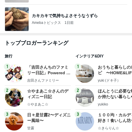
カキカキで気持ちよさそうなうずら
Amebaトピックス
1日前
トップブロガーランキング
旅行
インテリア&DIY
1
1
「吉田さんちのファミ
おうちと暮らしの
リー日記」Powered b
ピ 〜HOME&LI
y Ameba 吉田さんファ
吉田さんファミリー
yuki (ドキ子）
ミリーオフィシャルブ
ログ
2
2
☆やまあこ☆さんのデ
ほんとうに必要な
ィズニー日記
か持たない暮らし
ep Life Simple
☆やまあこ☆
yukiko
ンテリアのきろく
3
3
日々是甘露2〜ディズニ
１００均・カルデ
ー風味〜
好き！食いしん坊
らりん☆のブログ
甘露
☆きらりん☆