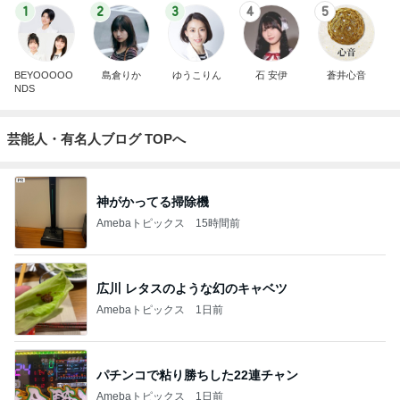
1
2
3
4
5
BEYOOOOO
島倉りか
ゆうこりん
石 安伊
蒼井心音
NDS
芸能人・有名人ブログ TOPへ
神がかってる掃除機
Amebaトピックス
15時間前
広川 レタスのような幻のキャベツ
Amebaトピックス
1日前
パチンコで粘り勝ちした22連チャン
Amebaトピックス
1日前