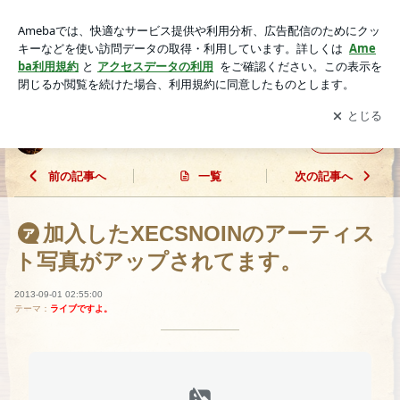
加入したXECSNOINのアーティスト写真がアップされてま
す。 | ～MASATO STYLE～
アプリをダウンロードして
ブログの更新通知
を受け取りまし
開く
ょう。
～MASATO STYLE～
フォロー
前の記事へ
一覧
次の記事へ
加入したXECSNOINのアーティス
ト写真がアップされてます。
2013-09-01 02:55:00
テーマ：
ライブですよ。