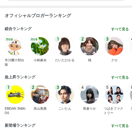
オフィシャルブロガーランキング
総合ランキング
すべて見る
1
2
3
市川團十郎白
小林麻央
だいたひかる
桃
クロ
猿
急上昇ランキング
すべて見る
1
2
3
4
5
EBiDAN 39&Ki
高山善廣
こいたん
島倉りか
つばきファク
DS
トリー
新登場ランキング
すべて見る