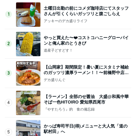
土曜日出勤の前にコメダ珈琲店にてスタッフ
さんが引くくらいガッツリと腹ごしらえ
1
アッキーのデカ盛りライフ
やっと買えた〜❤️コストコハニーグローパイ
ンと俺ん家のとうきび
2
道産子どすどす！
【山岡家】期間限定！暑い夏にスタミナ補給
のガッツリ濃厚ラーメン！！〜前橋野中店さ
3
ん〜
デカ盛りんぐ
【ラーメン】全部のせ醤油 大盛@和風中華
そば一色HITOIRO 愛知県西尾市
4
『やすたろう』的 食の備忘録
かっぱ寿司平日(得)メニューと大人気「道の
駅村田」へ
5