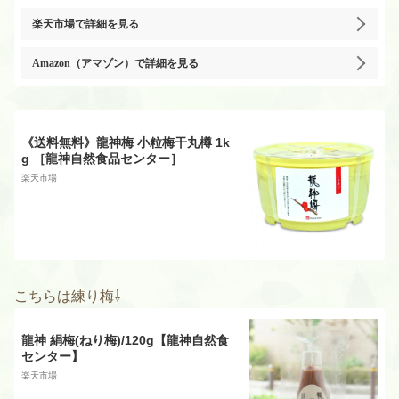
楽天市場
で詳細を見る
Amazon（アマゾン）
で詳細を見る
《送料無料》龍神梅 小粒梅干丸樽 1k
g ［龍神自然食品センター］
楽天市場
こちらは練り梅⇩
龍神 絹梅(ねり梅)/120g【龍神自然食
センター】
楽天市場