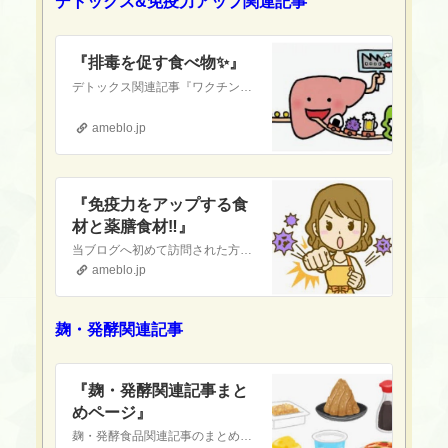
デトックス&免疫力アップ関連記事
『排毒を促す食べ物✨』
デトックス関連記事『ワクチンを打ってしまった人へ 〜デトックス〜』これまで、新型コロナワクチンを含むあらゆるワクチンに関するリスクについてお話ししてきました。…
ameblo.jp
『免疫力をアップする食
材と薬膳食材‼️』
当ブログへ初めて訪問された方へ当ブログは『現代医療やワクチンに対して疑念を抱いている』という方や『食の安全(農薬・添加物etc.)に不安を感じている』という方…
ameblo.jp
麹・発酵関連記事
『麹・発酵関連記事まと
めページ』
麹・発酵食品関連記事のまとめページですお役立ていただけたら幸いです発酵白菜『おすすめ！発酵白菜❣️』当ブログへ初めて訪問された方へ当ブログは『現代医療やワクチ…