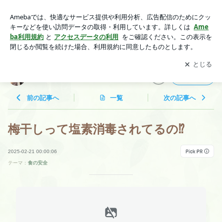
梅干しって塩素消毒されてるの⁉️ | 自分の身は、自分で守る。
アプリをダウンロードして
ブログの更新通知
を受け取りまし
開く
ょう。
自分の身は、自分で守る。
フォロー
前の記事へ
一覧
次の記事へ
梅干しって塩素消毒されてるの⁉️
2025-02-21 00:00:06
テーマ：
食の安全