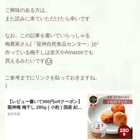
ご興味のある方は、
また読みに来ていただけたら幸いです
なお、この記事を書いていらっしゃる
梅農家さん(「龍神自然食品センター」)が
作っている梅干しは楽天やAmazonでも
買えるみたいです
ご参考までにリンクを貼っておきますね。
⇩
【レビュー書いて500円offクーポン】
龍神梅 梅干し 280g ( 小粒 ) 国産 紀州
梅 しそ漬け 丸樽 梅 ウメ うめ 無添加
楽天市場
無農薬 沖縄の塩使用 朝食 うめぼし 人
気 おすすめ 化学肥料不使用 梅干 漬物
クエン酸 手作業