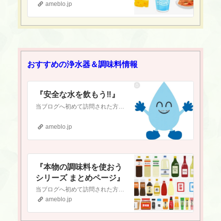
ameblo.jp
おすすめの浄水器＆調味料情報
『安全な水を飲もう‼️』
当ブログへ初めて訪問された方へ当ブログは『新型コロナワクチン接種をしようかどうか迷っている』という方や『ワクチンについて調べたいけど、何から調べれば良いか分か…
ameblo.jp
『本物の調味料を使おう
シリーズ まとめページ』
当ブログへ初めて訪問された方へ当ブログは『現代医療やワクチンに対して疑念を抱いている』という方や『食の安全(農薬・添加物etc.)に不安を感じている』という方…
ameblo.jp