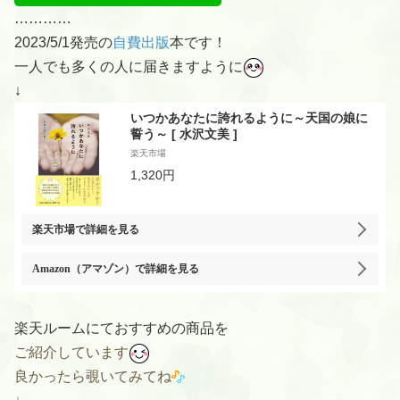
…………
2023/5/1発売の
自費出版
本です！
一人でも多くの人に届きますように
↓
いつかあなたに誇れるように～天国の娘に
誓う～ [ 水沢文美 ]
楽天市場
1,320円
楽天市場
で詳細を見る
Amazon（アマゾン）
で詳細を見る
楽天ルームにておすすめの商品を
ご紹介しています
良かったら覗いてみてね