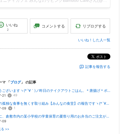
コミュニティカフェ みんなのリビングBamboo Cafeさん(@famiste.bamboo.cafe)がシェアした投稿 -
いいね
リブログする
コメントする
2
いいね！した人一覧
ポスト
記事を報告する
ーマ 「
ブログ
」 の記事
おはようございますヽ(*´∀｀)ノ昨日のテイクアウトごはん。＊唐揚げ＊ポテトサラダ...
49
7-21
7.5(水)の孤独な食事を無くす取り組み【みんなの食堂】の報告ですヽ(*´∀｀)ノ通常...
1
7-09
土曜日に、倉敷市内の某小学校の学童保育の夏祭り用のお弁当のご注文がありましたヽ(*´∀｀)...
7-09
る >>