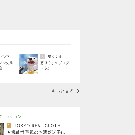
アンパンマン先生の映画講座
怒りくま
5
マン先生
怒りくまのブログ
座
（仮）
もっと見る
ファッション
TOKYO REAL CLOTHES 大人世代のリアルクローズ
1
★機能性重視のお洒落迷子ほ