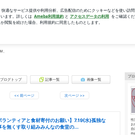
い子どもの耳かき
芸能人ブログ
人気ブログ
新規登録
ページ目
します！<< familystep >>
する団体ふぁみすてスタッフMとＡ子によるブログです。
Ｍ、
プロ
ブログトップ
記事一覧
画像一覧
<<
前ページ
次ページ
>>
ボランティアと食材寄付のお願い】7.19(水)孤独な
性
お
事を無くす取り組みみんなの食堂の...
自
m