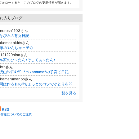
フォローすると、このブログの更新情報が届きます。
に入りブログ
androsh1103さん
なぴろの育児日記。
okomokokidsさん
家のやんちゃっ子◇
0121229hinaさん
ル家のひ～たん♪そしてあ～たん♪
ykthさん
沢山ｼﾝｸﾞﾙﾏｻﾞｰ*mikamama*の子育て日記
ukamarumanboさん
時間は作るもの‼️ちょっとのコツでゆとりを♡隙間時間クリエイター YUKA【広島】
一覧を見る
RSS
著作権についてのご注意