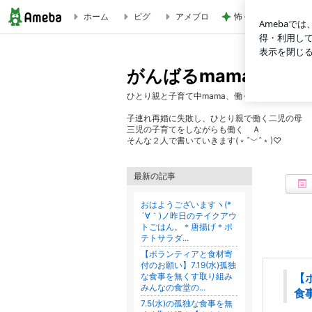
ホーム
ピグ
アメブロ
怖くてしたことがな
がんばるmamaを支援・応援します！<< familystep >> -2
がんばるmamaを支援・応援
ひとり親と子育て中mama、働くmamaを支援
子連れ再婚に失敗し、ひとり親で働く二児の母 
三児の子育てをしながらも働く Ａ
そんな２人で書いていきます(﹡ˆ﹀ˆ﹡)♡
最新の記事
おはようございますヽ(*
´∀｀)ノ昨日のテイクアウ
トごはん。＊唐揚げ＊ポ
テトサラダ...
【ボランティアと食材寄
付のお願い】7.19(水)孤独
な食事を無くす取り組み
【
みんなの食堂の...
食
7.5(水)の孤独な食事を無