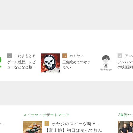
こだまもとる
カミヤマ
2
3
4
ゲーム感想、レビ
三角絞めでつかま
アンパン
ューなどなど趣味
えて2
の映画講
に関するまとめ
スイーツ・デザートマニア
30代〜
関西子ナシ夫婦＆ベンガル猫のがむしゃらな毎日
オヤジのスイーツ時々ランニングブログ
1
【富山旅】初日は食べて飲ん