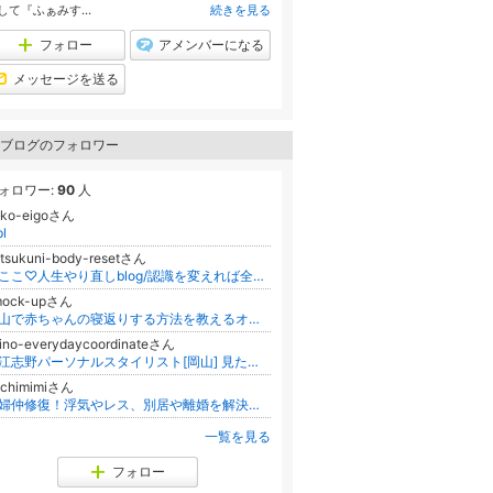
して『ふぁみす...
続きを見る
フォロー
アメンバーになる
メッセージを送る
ブログのフォロワー
ォロワー:
90
人
uko-eigoさん
pl
tsukuni-body-resetさん
今ここ♡人生やり直しblog/認識を変えれば全てが変わる/愛とLOVEしかない世界へ
mock-upさん
岡山で赤ちゃんの寝返りする方法を教えるオンライン無料相談室
ino-everydaycoordinateさん
入江志野パーソナルスタイリスト[岡山] 見た目が変われば気持ちもアップ♡似合う服で毎日をHAPPYに
ochimimiさん
夫婦仲修復！浮気やレス、別居や離婚を解決！愛され楽ちん妻になる秘密
一覧を見る
フォロー