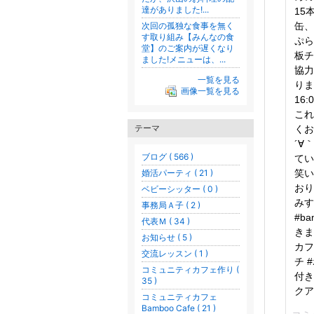
達がありました!...
15
次回の孤独な食事を無く
缶、
す取り組み【みんなの食
ぷら
堂】のご案内が遅くなり
板チ
ました!メニューは、...
協力
一覧を見る
りま
画像一覧を見る
16
これ
テーマ
くお
´∀
ブログ ( 566 )
てい
婚活パーティ ( 21 )
笑い
おり
ベビーシッター ( 0 )
みす
事務局Ａ子 ( 2 )
#b
代表Ｍ ( 34 )
きま
お知らせ ( 5 )
カフ
交流レッスン ( 1 )
チ 
コミュニティカフェ作り (
付き
35 )
クア
コミュニティカフェ
Bamboo Cafe ( 21 )