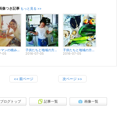
画像つき記事
もっと見る >>
アンパンマンの積み木を頂きました(〃艸〃)♡あんぱんまん好きのちびっこのお客様を、心より...
子供たちと地域の方の孤独な食事を無くす為の取り組み『みんなの食堂』が明日17:00bamb...
子供たちと地域の方の孤独な食事を無くす為の取り組み『みんなの食堂』が明日17:00bamb...
7-05
2016-07-05
2016-07-05
<<
前ページ
次ページ
>>
ブログトップ
記事一覧
画像一覧