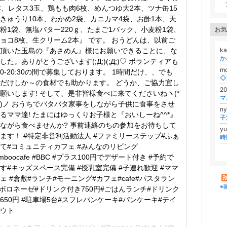
本、レタス3玉、鶏もも肉6枚、めんつゆ大2本、ツナ缶15
きゅうり10本、わかめ2袋、カニカマ4袋、お酢1本、天
お気
粉1袋、無塩バター220ｇ、たまご1パック、小麦粉1袋、
ョコ8枚、生クリーム2本』 です。 おうどんは、以前ご
k
頂いた玉島の『あさめん』様にお願いできることに、な
か
した。ありがとうございます(;Д;)(;Д;)♡ ボランティアも
m
:00-20:30の間で募集しております。 1時間だけ、、でも
◇
だけしか～の食材でも助かります。 どうか、ご協力宜し
2
願いします! そして、是非皆様食べに来てくださいねヽ(*
マ
｀)ノ おうちでバタバタ家事をしながら子供に食事をさせ
n
るママ達! たまにはゆっくりお子様と『おいしーね^^*』
子
ながら食べませんか? 事前連絡のちの参加をお待ちして
y
ます！ #特定非営利活動法人 #ファミリーステップ#ふぁ
て#コミュニティカフェ #みんなのリビング
amboocafe #BBC #プラス100円でデザート付き #予約で
す#キッズスペース完備 #授乳室完備 #子連れ歓迎 #ママ
ェ #倉敷#ランチ#モーニング#カフェ#cafe#パスタラン
※
#ボロネーゼ#ドリンク付き750円#ごはんランチ#ドリンク
650円 #駐車場5台#スフレパンケーキ#パンケーキ#テイ
ウト