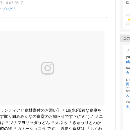
7-14 05:26:17
略
：
ブログ
この
フ
y
pl
ha
s
sh
c
ランティアと食材寄付のお願い】 7.19(水)孤独な食事を
す取り組みみんなの食堂のお知らせですヽ(*´∀｀)ノ メニ
は ＊ツナマヨサラダうどん ＊天ぷら ＊きゅうりとわか
酢の物 ＊ガトーショコラ です。 必要な食材は 『ちくわ