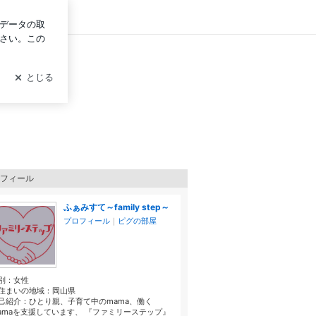
ログイン
フィール
ふぁみすて～family step～
プロフィール
｜
ピグの部屋
別：
女性
住まいの地域：
岡山県
己紹介：ひとり親、子育て中のmama、働く
amaを支援しています、 『ファミリーステップ』