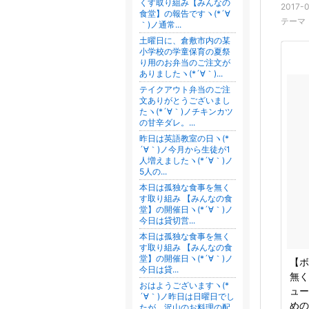
くす取り組み【みんなの
2017-0
食堂】の報告ですヽ(*´∀
テーマ
｀)ノ通常...
土曜日に、倉敷市内の某
小学校の学童保育の夏祭
り用のお弁当のご注文が
ありましたヽ(*´∀｀)...
テイクアウト弁当のご注
文ありがとうございまし
たヽ(*´∀｀)ノチキンカツ
の甘辛ダレ。...
昨日は英語教室の日ヽ(*
´∀｀)ノ今月から生徒が1
人増えましたヽ(*´∀｀)ノ
5人の...
本日は孤独な食事を無く
す取り組み 【みんなの食
堂】の開催日ヽ(*´∀｀)ノ
今日は貸切営...
本日は孤独な食事を無く
す取り組み 【みんなの食
堂】の開催日ヽ(*´∀｀)ノ
【ボ
今日は貸...
無く
おはようございますヽ(*
ュー
´∀｀)ノ昨日は日曜日でし
めの
たが、沢山のお料理の配