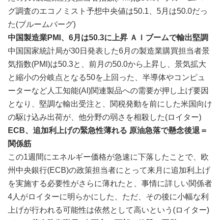
グ調査のエコノミスト予想中央値は50.1、5月は50.0だっ
た(ブルームバーグ)
中国製造業PMI、6月は50.3に上昇 ＡＩブームで輸出堅調
中国国家統計局が30日発表した6月の製造業購買担当者景
気指数(PMI)は50.3と、前月の50.0から上昇し、景気拡大
と縮小の分岐点となる50を上回った、半導体やコンピュ
ータ‌ーなど人工知能(AI)関連製品への需要が押し上げ要因
となり、堅調な輸出受⁠注と、関税発動を前にした米国向け
の駆け込み出荷が、他分野の弱さを相殺した(ロイター)
ECB、追加利上げの緊急性薄れる 原油急落で懸念後退＝
関係筋
この1週間にエネルギー価格が急速に下落したことで、欧
州中央銀行(ECB)​の政策担当者にとって来月に追加利上げ‌
を実施する必要性がさらに薄れたと、事情に詳しい関係者
4人がロイターに明らかにした、ただ、その後に小幅​な利
上げが行われる可能性は依然として​高いという(ロイター)