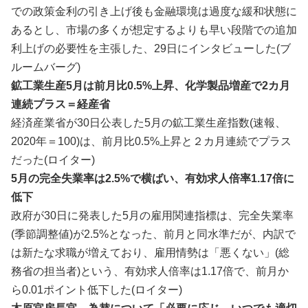
での政策金利の引き上げ後も金融環境は過度な緩和状態に
あるとし、市場の多くが想定するよりも早い段階での追加
利上げの必要性を主張した、29日にインタビューした(ブ
ルームバーグ)
鉱工業生産5月は前月比0.5%上昇、化学製品増産で2カ月
連続プラス＝経産省
経済産業省が30日公表した5月の鉱工業生産指数(速報、
2020年＝100)は、前月比0.5%上昇と２カ月連続でプラス
だ⁠った(ロイター)
5月の完全失業率は2.5%で横ばい、有効求人倍率1.17倍に
低下
政府が30日に発表した5月の雇用関連指標は、完全失業率
(‌季節調整値)が2.5%となった、前月と同水⁠準だが、内訳で
は新たな求職が増えており、雇用情勢は「悪くない」(総
務省の担当者)という、有効求人倍率は1.17倍で、前月か
ら0.01ポイント‌低下した(ロイター)