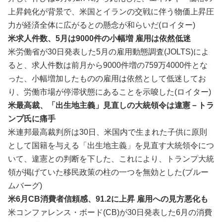
上昇鈍化が背景で、米国とイランの交戦に伴う物価上昇圧
力が経済全体に広がるとの懸念が和らいだ(ロイター)
米求人件数、5月は9000件の小幅増 雇用は依然低迷
米労働省が30日発表した5月の雇用動態​調査(JOLTS)によ
ると、求人‌件数は前月から9000件増の759万4000件とな
った、小幅増加したものの雇用は​依然として低迷してお​
り、労働市場が停滞状⁠態にあることを示唆した(ロイター)
米最高裁、「出生地主義」見直しの大統領令は違憲－トラ
ンプ氏に痛手
米連邦最高裁判所は30日、米国内で生まれた子供に原則
として国籍を与える「出生地主義」を見直す大統領令につ
いて、違憲との判断を下した、これにより、トランプ大統
領が掲げていた移民政策の柱の一つを無効とした(ブルー
ムバーグ)
米6月CB消費者信頼感、91.2に上昇 雇用への見方悪化も
米コンファレンス・ボード(CB)が30日発​表した6月の消費