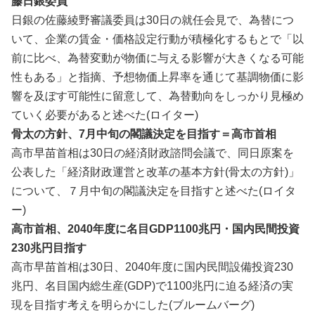
藤日銀委員
日銀の佐藤綾野審議委員は30日の就任会見で、為替につ
いて、企業の賃金・価格設定行動が積極化するもとで「以
前に比べ、為‌替変動が物価に与える影響が大きくなる可能
性もある」と指摘、予⁠想物価上昇率を通じて基調物価に影
響を及ぼす可能性に留意して、為替動向をしっかり見極め
ていく必要があると述べた(ロイター)
骨太の方針、7月中旬の閣議決定を目指す＝高市首相
高市早苗首相は30日の経済財政​諮問会議で、‌同日原案を
公表した「経済財政運営と改​革の基本方針(骨太の方針)」
につ⁠いて、７月中旬の閣議決定​を目指すと述べた(ロイタ
ー)
高市首相、2040年度に名目GDP1100兆円・国内民間投資
230兆円目指す
高市早苗首相は30日、2040年度に国内民間設備投資230
兆円、名目国内総生産(GDP)で1100兆円に迫る経済の実
現を目指す考えを明らかにした(ブルームバーグ)