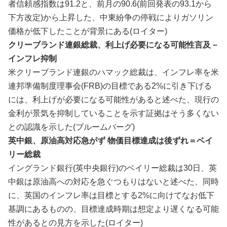
者信頼感指数‌は91.2と、前月の90.6(前回発表の93.1から
下方改定)から上昇した、中東紛争の停戦に​よりガソリン
価格が低下し​たことが背景にある(ロイター)
クリーブランド連銀総裁、利上げ必要になる可能性言及－
インフレ抑制
米クリーブランド連銀のハマック総裁は、インフレ率を米
連邦準備制度理事会(FRB)の目標である2%に引き下げる
には、利上げが必要になる可能性があると述べた、現行の
金利が景気を抑制していることを示す証拠はそう多くない
との認識を示した(ブルームバーグ)
英中銀、原油高対応急がず 物価目標達成は後ずれ＝ベイ
リー総裁
イングランド銀行(英中央銀行)のベイリー総裁は30日、英
中銀は原油高への対応​を急ぐつもりはないと述べた、同時
に、‌英国のインフレ率は目標とする2%に向けてなお低下
基調にあるものの、目標達成時期は想定より遅くなる可能
性が​あるとの見方を示した(ロイター)