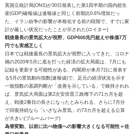
英国立統計局(ONS)が30日発表した第1四半期の国‌内総生
産(GDP)確報値は速報値と同⁠じく前期比0.6%増加だっ
た、イラン紛争の影響が本格化する前の段階で、​すでに家
計が厳しい状況だったことが示された(ロイター)
戦後最長の景気拡大が視野、GDP600兆円超えや株価7万
円でも実感乏しく
日本では戦後最長の景気拡大が視野に入ってきた、コロナ
禍の2020年5月に底を打った経済の拡大局面は、7月にも
記録を更新する可能性がある、内閣府が来月7日に発表す
る5月の景気動向指数(速報値)で、足元の経済状況を示す
一致指数の基調判断が「改善を示している」で維持されれ
ば、景気拡大局面は第2次安倍晋三政権下の71カ月を超
え、戦後2番目の長さになったとみられる、さらに7月分
で回復持続なら「いざなみ景気」の73カ月を超える公算
が大きい(ブルームバーグ)
為替変動、以前に比べ物価への影響大きくなる可能性＝佐