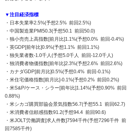
▼注目経済指標
・日本失業率2.5%(予想2.5% 前回2.5%)
・中国製造業PMI50.3(予想50.1 前回50.0)
・独小売売上高指数[前月比]1.1%(予想0.0% 前回-0.4%)
・英GDP[前年比]0.9%(予想1.1% 前回1.1%)
・独失業者数-1.0千人(予想5.0千人 前回-12.0千人)
・独消費者物価指数[前年比]2.3%(予想2.6% 前回2.6%)
・カナダGDP[前月比]0.5%(予想0.4% 前回-0.1%)
・米住宅価格指数[前月比]-0.1%(予想0.2% 前回0.2%)
・米S&P/ケース・シラー[前年比]1.14%(予想0.90% 前回
0.88%)
・米シカゴ購買部協会景気指数56.7(予想55.1 前回62.7)
・米消費者信頼感指数91.2(予想94.4 前回90.6)
・米JOLT労働調査[求人件数]7594千件(予想7296千件 前
回7585千件)