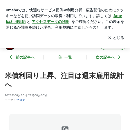
雇用統計 | 浪風谷本
アプリをダウンロードして
ブログの更新通知
を受け取りまし
開く
ょう。
浪風谷本
フォロー
前の記事へ
一覧
次の記事へ
米債利回り上昇、注目は週末雇用統計
へ
2026年06月30日 21時00分00秒
テーマ：
ブログ