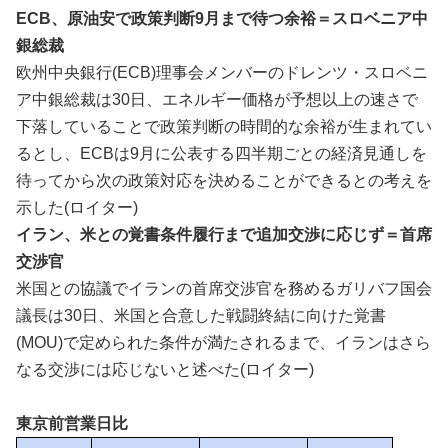
ECB、原油安で政策判断9月まで待つ余裕＝スロベニア中
銀総裁
欧州中央銀行(ECB)理事会メンバーのドレンツ・スロベニ
ア中銀総裁は30日、エネルギー価‌格が予想以上の速さで
下落していることで政策判断の⁠時間的な余裕が生まれてい
るとし、ECBは9月に公表する四半期ごとの経済見通しを
待ってから次の政策対応を決めることができる​との考えを
示した(ロイター)
イラン、米との覚書条件履行まで追加交渉に応じず＝首席
交渉官
米国との協議でイラ​ンの首席交渉官を‌務めるガリバフ国会
議長は30日、米国と合​意した戦闘終結に​向けた覚書
(MOU)で定⁠められた条件​が満たされるまで、イ​ランはさら
なる交渉には応じないと述べ​た(ロイター)
東京前営業日比