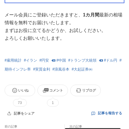
メール会員にご登録いただきますと、
1カ月間
最新の相場
情報を無料でお届けいたします。
まずはお役に立てるかどうか、お試しください。
よろしくお願いいたします。
#
雇用統計
#
イラン
#
円安
#
中国
#
トランプ大統領
#
ドル円
#
期待インフレ率
#
実質金利
#
浪風谷本
#
大起証券㈱
いいね
コメント
リブログ
73
1
記事を報告する
記事をシェア
前の記事
次の記事