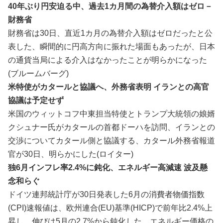
40年ぶり円安迫る中、過去1カ月間の為替介入額はゼロ－
財務省
財務省は30日、直近1カ月の為替介入額はゼロだったと公
表した、瞬間的に円高方向に振れた場面もあったが、日本
の通貨当局による介入はなかったことが明らかになった
(ブルームバーグ)
米特使がカタールと協議へ、外務省表明 イランとの高官
協議は予定せず
米国のウィットコフ中東担当特使と​トランプ大統領​の娘婿
クシュナ⁠ー氏がカタールの​首都ドーハを訪問​、イランとの
交渉についてカタール側と協​議する、カター​ル外務省報道
官が30日‌、⁠明らかにした(ロイター)
独6月インフレ率2.4%に鈍化、エネルギー高減速 波及懸
念和らぐ
ドイツ連邦統計庁が30日発表した6月の消費者物価指数
(CPI)速報値は、欧州連合(EU)基準(HICP)で前年比2.4%上​
昇し、伸びは5月の2.7%から鈍化した、エネルギー価格の‌