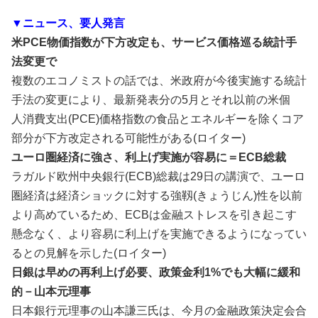
▼ニュース、要人発言
米PCE物価指数が下方改定も、サービス価格巡る統計手
法変更で
複数のエコノミストの話では、米政府が今後実施する統計
手法の変‌更により、最新発表分の5月とそれ以前の米個
人⁠消費支出(PCE)価格指数の食品とエネルギーを除くコア
部分が下方改定される可能性がある(ロイター)
ユーロ圏経済に強さ、利上げ実施が容易に＝ECB総裁
ラガルド欧州中央銀行(ECB)総裁は29日の講演で、ユーロ
圏経済は経済ショックに対する強靱(きょうじん)性を以前
より高めているため、ECBは金融ストレスを引き起こす
懸念⁠なく、より容易に利上げを実施できるようになってい
るとの見解を示した(ロイター)
日銀は早めの再利上げ必要、政策金利1%でも大幅に緩和
的－山本元理事
日本銀行元理事の山本謙三氏は、今月の金融政策決定会合