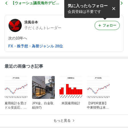
【ウォーシュ議長海外デビュ
JPX金、白金取組(6/30)
気に入ったらフォロー
ー】ECBフォーラム
会員登録は不要です
浪風谷本
フォロー
子だくさんトレーダー
次の10年へ
FX・株予想・為替ジャンル 28位
最近の画像つき記事
雇用統計を受け
JPX金、白金取
米国雇用統計
【SPDR更新】
ドル安反応、な
組(8/7)
中東情勢は未だ
お中東情勢は不
不透明、ウォー
透明
シュ議長は利上
もっと見る
げの用意も覚悟
か