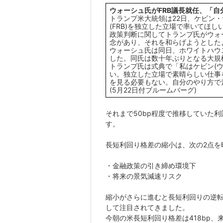
ウォーシュ氏がFRB議長就任、「
トランプ米大統領は22日、ケビン
(FRB)を独立した立場で率いてほ
政策判断に関してトランプ氏がウォ
念があり、それを和らげようとした
ウォーシュ氏は同日、ホワイトハウス
した。同氏は数十年ぶりとなる大規
トランプ氏は式典で「私はケビン(
い。独立した立場で素晴らしい仕事
を見る必要もない。自分のやり方で
(5月22日付ブルームバーグ)
それまで50bp程度で推移していた
す。
長短利回り格差の縮小は、次の2点を
・金融政策の引き締め環境下
・将来の景気減速リスク
縮小がさらに進むと長短利回りの逆転
して注目されてきました。
今朝の米長短利回り格差は418bp