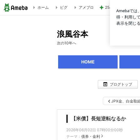
ホーム
ピグ
アメブロ
25㎝バッサリカッ
逆イールド | 浪風谷本
浪風谷本
次の10年へ
HOME
ブログトップ
JPX金、白金取組
【米債】長短逆転なるか
2026年06月02日 07時00分00秒
テーマ：
債券・金利