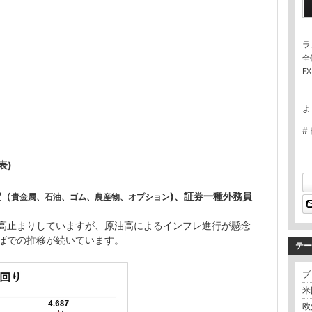
ラ
全
F
よ
#
代表
)
定（
)、証券一種外務員
貴金属、石油、ゴム、農産物、オプション
高止まりしていますが、原油高によるインフレ進行が懸念
半ばでの推移が続いています。
テー
ブロ
米国
欧州