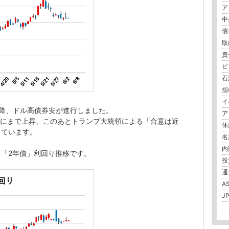
ア
中
債
取
貴金
ビ
石油
指標
イ
降、ドル高債券安が進行しました。
ア
87%にまで上昇、このあとトランプ大統領による「合意は近
休
しています。
名所
内
「2年債」利回り推移です。
投
通貨
A
J