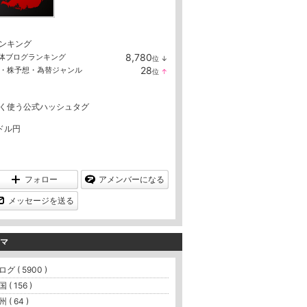
ンキング
8,780
体ブログランキング
位
↓
ラ
28
X・株予想・為替ジャンル
位
↑
ン
ラ
キ
ン
ン
キ
グ
く使う公式ハッシュタグ
ン
下
グ
降
上
ドル円
昇
フォロー
アメンバーになる
メッセージを送る
マ
グ ( 5900 )
 ( 156 )
 ( 64 )