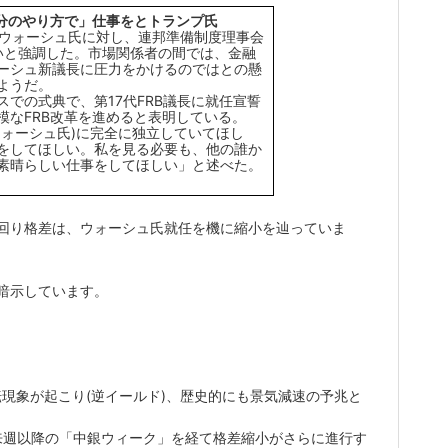
自分のやり方で」仕事をとトランプ氏
・ウォーシュ氏に対し、連邦準備制度理事会
しいと強調した。市場関係者の間では、金融
ーシュ新議長に圧力をかけるのではとの懸
ようだ。
での式典で、第17代FRB議長に就任宣誓
模なFRB改革を進めると表明している。
ウォーシュ氏)に完全に独立していてほし
をしてほしい。私を見る必要も、他の誰か
素晴らしい仕事をしてほしい」と述べた。
利回り格差は、ウォーシュ氏就任を機に縮小を辿っていま
暗示しています。
現象が起こり(逆イールド)、歴史的にも景気減速の予兆と
、来週以降の「中銀ウィーク」を経て格差縮小がさらに進行す