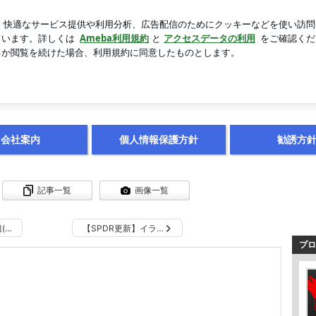
トで素敵な変身
芸能人ブログ
人気ブログ
新規登録
ロ
会社案内
個人情報保護方針
勧誘方
記事一覧
画像一覧
(…
【SPDR更新】イラ…
プロ