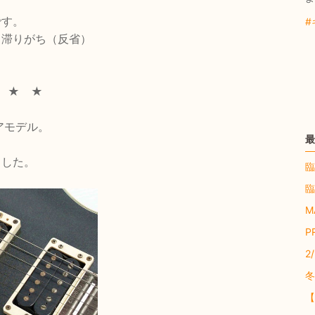
です。
#
も滞りがち（反省）
★ ★ ★
アモデル。
最
ました。
臨
臨
M
P
2
冬
【