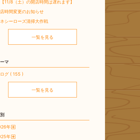
11/8（土）の開店時間は遅れます】
店時間変更のお知らせ
ネシーローズ清掃大作戦
一覧を見る
ーマ
ログ ( 155 )
一覧を見る
別
026
年
開
025
年
く