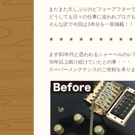
またまた久しぶりのビフォーアフター
どうしても日々の仕事に追われブログ
そんな訳で今回は3本分を一挙掲載！！
★ ★ ★ ★ ★ ★ ★ ★ 
まず80年代と思われるシャーベルのレ
10年以上眠り続けていたとの事・・・
スーパーメンテナンスのご依頼を承り