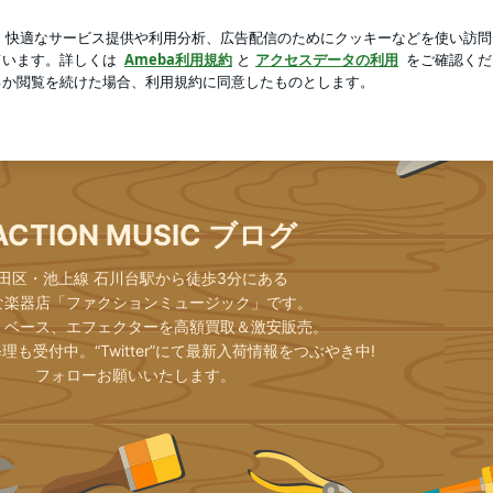
る渾身の演技
芸能人ブログ
人気ブログ
新規登録
ロ
ブログ
ACTION MUSIC ブログ
田区・池上線 石川台駅から徒歩3分にある
な楽器店「ファクションミュージック」です。
、ベース、エフェクターを高額買取＆激安販売。
も受付中。“Twitter”にて最新入荷情報をつぶやき中!
フォローお願いいたします。