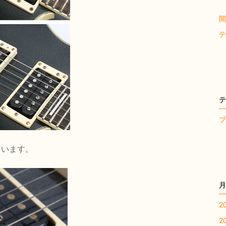
【
開
テ
テ
ブ
ています。
月
2
2