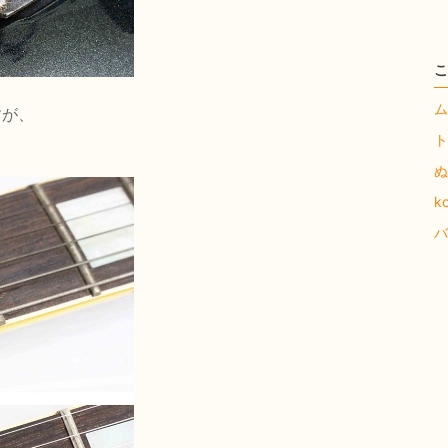
こ
ム
すが、
ト
ぬ
k
バ