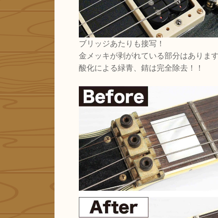
ブリッジあたりも接写！
金メッキが剥がれている部分はありま
酸化による
緑青、錆は完全除去！！