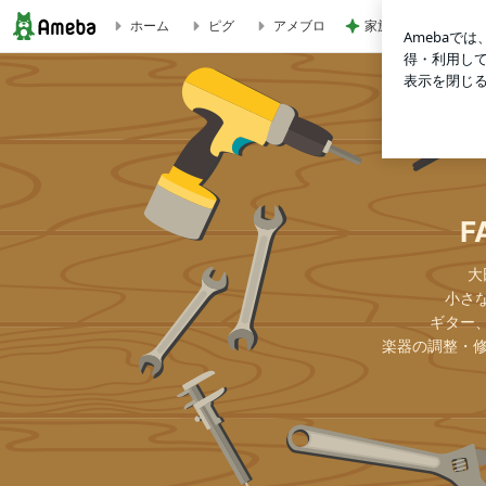
家族に内緒にしてい
ホーム
ピグ
アメブロ
スーパーメンテナンス３本一挙ご紹介！ | FACTION MUSIC 
F
大
小さ
ギター
楽器の調整・修理