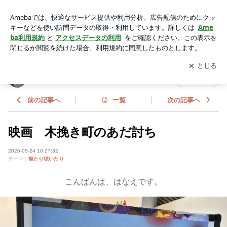
映画 木挽き町のあだ討ち | キャッツRunRun（ランラン）
アプリをダウンロードして
ブログの更新通知
を受け取りまし
開く
ょう。
キャッツRunRun（ランラン）
フォロー
前の記事へ
一覧
次の記事へ
映画 木挽き町のあだ討ち
2026-05-24 10:27:32
テーマ：
観たり聴いたり
こんばんは、はなえです。