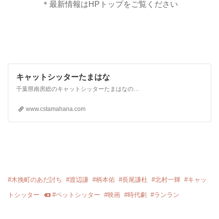
＊最新情報はHPトップをご覧ください
キャットシッターたまはな
千葉県南房総のキャットシッターたまはなのトップページです。猫さんが快適なお留守番が出来るよう、個性、コンディションを考慮しながら、心をこめてお手伝いいたします。
www.cstamahana.com
#
木挽町のあだ討ち
#
渡辺謙
#
柄本佑
#
長尾謙杜
#
北村一輝
#
キャッ
トシッター
#
ペットシッター
#
映画
#
時代劇
#
ランラン