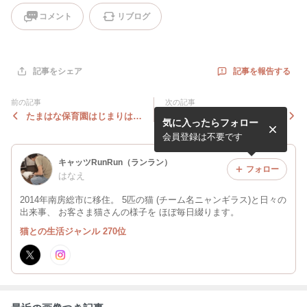
コメント
リブログ
記事を報告する
記事をシェア
前の記事
次の記事
たまはな保育園はじまりはじ
高い所で寝る2にゃん
気に入ったらフォロー
まり
会員登録は不要です
キャッツRunRun（ランラン）
フォロー
はなえ
2014年南房総市に移住。 5匹の猫 (チーム名ニャンギラス)と日々の
出来事、 お客さま猫さんの様子を ほぼ毎日綴ります。
猫との生活ジャンル 270位