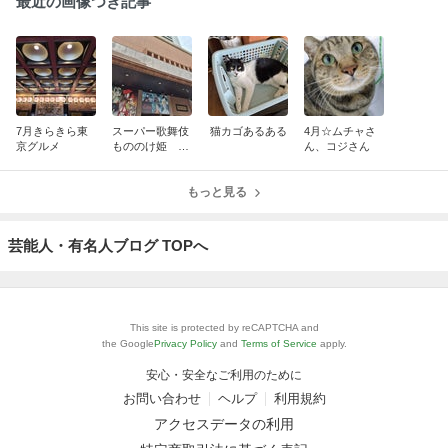
最近の画像つき記事
7月きらきら東
スーパー歌舞伎
猫カゴあるある
4月☆ムチャさ
京グルメ
もののけ姫 昼
ん、コジさん
の部
もっと見る
芸能人・有名人ブログ TOPへ
This site is protected by reCAPTCHA and
the Google
Privacy Policy
and
Terms of Service
apply.
安心・安全なご利用のために
お問い合わせ
ヘルプ
利用規約
アクセスデータの利用