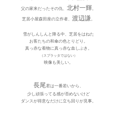
北村一輝
父の家来だったその仇、
。
渡辺謙
芝居小屋森田座の立作者、
。
雪がしんしんと降る中、芝居をはねた
お客たちの和傘の色とりどり。
真っ赤な着物に真っ赤な血しぶき。
（スプラッタではない）
映像も美しい。
長尾
君は一番若いから、
少し頑張ってる感が否めないけど
ダンスが得意なだけに立ち回りが見事。