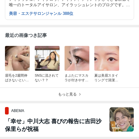
唯一のトータルアイサロン、アイラッシュレントのブログです。
ナチュラルなまつエクを得意とし、大人綺麗を提案しています。
美容・エステサロンジャンル 388位
また、まつげエクステスクールも開講しています。
最近の画像つき記事
眉毛を2週間伸
SNSに流されて
まぶたにマスカ
夏は美眉スタイ
ばさないといけ
ない？？
ラが付きやすい
リングで清潔感
ない訳は？
方は…
を◎
もっと見る
ABEMA
「幸せ」中川大志 喜びの報告に吉田沙
保里らが祝福