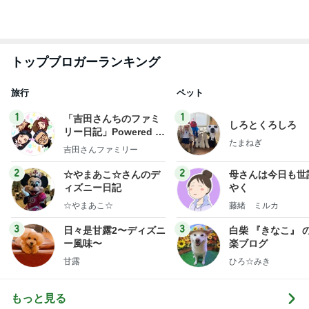
旅行
ペット
1
1
「吉田さんちのファミ
しろとくろしろ
リー日記」Powered b
たまねぎ
y Ameba 吉田さんファ
吉田さんファミリー
ミリーオフィシャルブ
ログ
2
2
☆やまあこ☆さんのデ
母さんは今日も世
ィズニー日記
やく
☆やまあこ☆
藤緒 ミルカ
3
3
日々是甘露2〜ディズニ
白柴 『きなこ』 
ー風味〜
楽ブログ
甘露
ひろ☆みき
もっと見る
オフィシャルブロガーランキング
総合ランキング
すべて見る