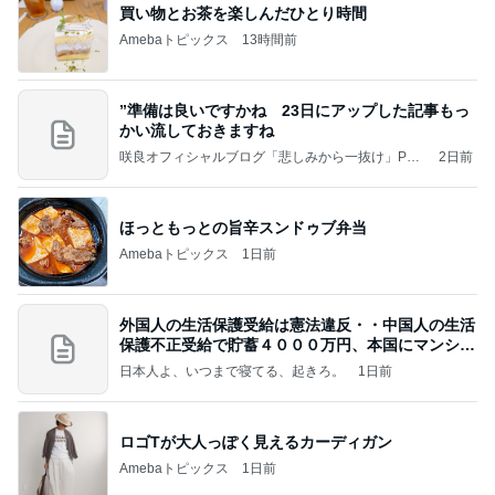
インターン面接4
四コマ戦士 パパ戦記
3日前
沈黙を破った公式の意味深な投稿
Amebaトピックス
15時間前
記事を読む