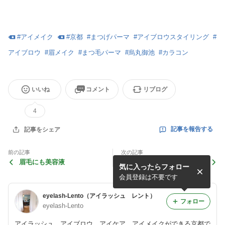
#
アイメイク
#
京都
#
まつげパーマ
#
アイブロウスタイリング
#
アイブロウ
#
眉メイク
#
まつ毛パーマ
#
烏丸御池
#
カラコン
いいね
コメント
リブログ
4
記事を報告する
記事をシェア
前の記事
次の記事
眉毛にも美容液
LEDエクステなら下まつ毛も
気に入ったらフォロー
長持ち◎
会員登録は不要です
eyelash-Lento（アイラッシュ レント）
フォロー
eyelash-Lento
アイラッシュ、アイブロウ、アイケア、アイメイクができる京都で