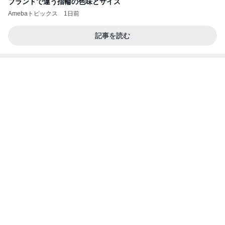
正社員並みの重すぎる仕事量
Amebaトピックス
2日前
瑶子女王が渡米をやめたわけ
ブルーサファイア
2日前
貸切の店内にあった可愛いグッズ
Amebaトピックス
1日前
熊本で発震度7地震について解説します。南海地震