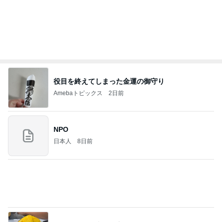
ロージークロニクルオフィシャルブログ Powered
1日前
by Ameba
アレク 従兄弟との大変な夏休み
Amebaトピックス
2日前
So many Pooh bears rained down on the ice
フィギュアスケート応援（くまはともだち）
2日前
ご飯の味がしなくなる子どもの癇癪
Amebaトピックス
1日前