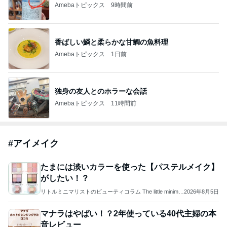
Amebaトピックス
9時間前
香ばしい鱗と柔らかな甘鯛の魚料理
Amebaトピックス
1日前
独身の友人とのホラーな会話
Amebaトピックス
11時間前
#
アイメイク
たまには淡いカラーを使った【パステルメイク】
がしたい！？
リトルミニマリストのビューティコラム The little minimali
2026年8月5日
st's beauty colum
マナラはやばい！？2年使っている40代主婦の本
音レビュー