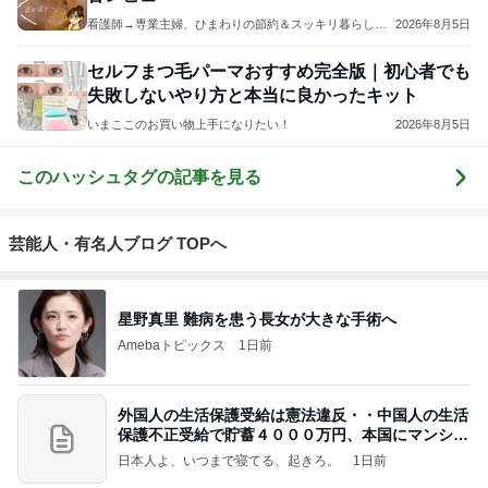
看護師→専業主婦、ひまわりの節約＆スッキリ暮らしブ
2026年8月5日
ログ
セルフまつ毛パーマおすすめ完全版｜初心者でも
失敗しないやり方と本当に良かったキット
いまここのお買い物上手になりたい！
2026年8月5日
このハッシュタグの記事を見る
芸能人・有名人ブログ TOPへ
星野真里 難病を患う長女が大きな手術へ
Amebaトピックス
1日前
外国人の生活保護受給は憲法違反・・中国人の生活
保護不正受給で貯蓄４０００万円、本国にマンショ
ンを
日本人よ、いつまで寝てる、起きろ。
1日前