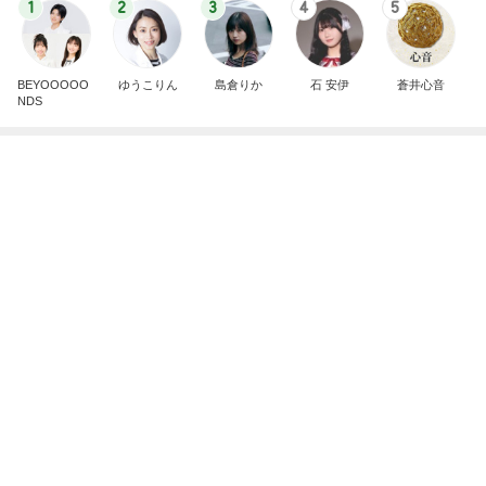
人が辞め過ぎて言い出しづらいパート
Amebaトピックス
10時間前
リアエク通し稽古 ♬
えまおゆうオフィシャルブログ Powered by Ameb
2日前
a
買い物とお茶を楽しんだひとり時間
Amebaトピックス
13時間前
”準備は良いですかね 23日にアップした記事もっ