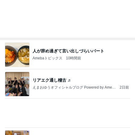
かい流しておきますね
咲良オフィシャルブログ「悲しみから一抜け」Pow
2日前
ered by Ameba
ほっともっとの旨辛スンドゥブ弁当
Amebaトピックス
1日前
外国人の生活保護受給は憲法違反・・中国人の生活
保護不正受給で貯蓄４０００万円、本国にマンショ
ンを
日本人よ、いつまで寝てる、起きろ。
1日前
ロゴTが大人っぽく見えるカーディガン
Amebaトピックス
1日前