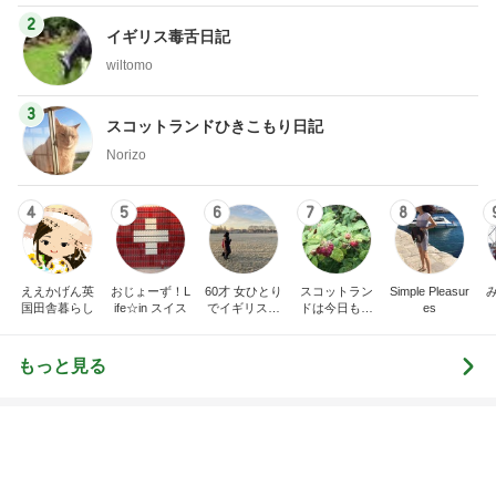
3
スコットランドひきこもり日記
Norizo
4
5
6
7
8
ええかげん英
おじょーず！L
60才 女ひとり
スコットラン
Simple Pleasur
国田舎暮らし
ife☆in スイス
でイギリスに
ドは今日も曇
es
移住
り空
もっと見る
堀ちえみの夫 鶏すきの〆のうどん
Amebaトピックス
10時間前