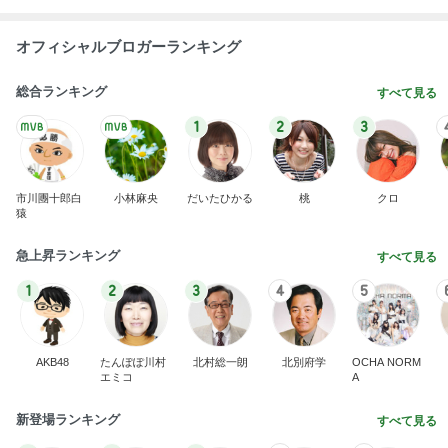
1
2
3
市川團十郎白
小林麻央
だいたひかる
桃
クロ
猿
急上昇ランキング
すべて見る
1
2
3
4
5
AKB48
たんぽぽ川村
北村総一朗
北別府学
OCHA NORM
エミコ
A
新登場ランキング
すべて見る
1
2
3
4
5
BEYOOOOO
ゆうこりん
島倉りか
石 安伊
蒼井心音
NDS