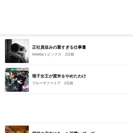
研究所は、地震発生の約3時間前に予測を発表しま
した
チョウベイのブログ
7日前
田中健 妻がおままごとみたいと感動
Amebaトピックス
16時間前
ONE BLOOD REGGAE STATION (S-Wave)。
CHOP STICKオフィシャルブログ「エキサイティ
16日前
ング日記」Powered by Ameba
エルメス購入で夫が気づいた格差
Amebaトピックス
1日前