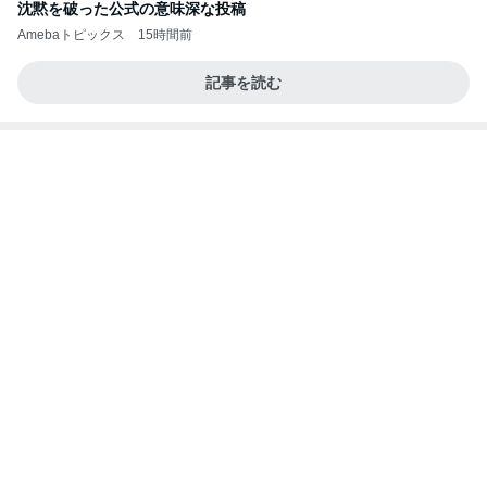
役目を終えてしまった金運の御守り
Amebaトピックス
2日前
NPO
日本人
8日前
何年ぶりかの夫婦の市場デート
Amebaトピックス
21時間前
円香ちゃんとおでかけ 小野田華凜