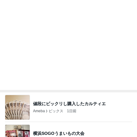
指差した先はまさかの骨壷の上
Amebaトピックス
1日前
2026/07/28(K) 4本
何でかな？何でだろ？
11日前
のこぎりで左手を切った災害発生
Amebaトピックス
1日前
悲しすぎて立ち直れない。
クロオフィシャルブログPowered by Ameba
2日前