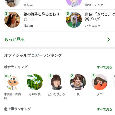
新登場ランキング
すべて見る
1
2
3
4
5
BEYOOOOO
島倉りか
ゆうこりん
石 安伊
蒼井心音
NDS