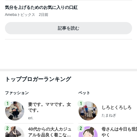
もっと見る
オフィシャルブロガーランキング
総合ランキング
すべて見る
1
2
3
市川團十郎白
小林麻央
だいたひかる
桃
クロ
猿
急上昇ランキング
すべて見る
1
2
3
4
5
木村直人
BEYOOOOO
美川憲一
吉岡淳
水森かおり
NDS