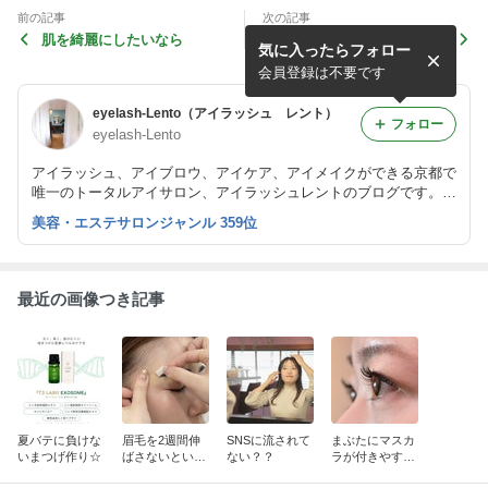
前の記事
次の記事
肌を綺麗にしたいなら
当店のエクステは抗菌セーブ
気に入ったらフォロー
ルです！
会員登録は不要です
eyelash-Lento（アイラッシュ レント）
フォロー
eyelash-Lento
アイラッシュ、アイブロウ、アイケア、アイメイクができる京都で
唯一のトータルアイサロン、アイラッシュレントのブログです。
ナチュラルなまつエクを得意とし、大人綺麗を提案しています。
美容・エステサロンジャンル 359位
また、まつげエクステスクールも開講しています。
最近の画像つき記事
夏バテに負けな
眉毛を2週間伸
SNSに流されて
まぶたにマスカ
いまつげ作り☆
ばさないといけ
ない？？
ラが付きやすい
ない訳は？
方は…