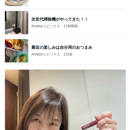
トップブロガーランキング
ファッション
ペット
1
1
妻です。ママです。女
しろとくろしろ
です。
たまねぎ
eri.
2
2
40代からの大人カジュ
母さんは今日も世
アルを品良く着こなす
やく
ファッションブログ
えりん
藤緒 ミルカ
3
3
銀の滴降る降るまわり
白柴 『きなこ』 
に・・・
楽ブログ
illallan
ひろ☆みき