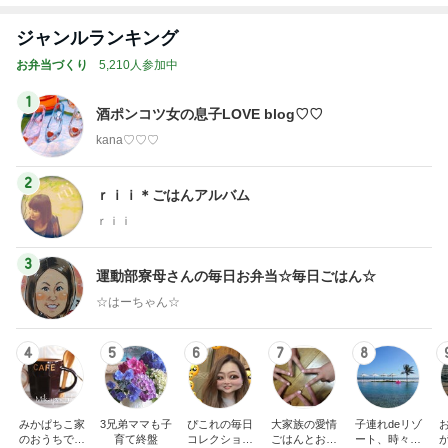
1
酒ポンコツ女の息子LOVE blog♡♡
kana♡♡♡
2
ｒｉｉ＊ごはんアルバム
ｒｉｉ
3
運動部寮母さんの毎日お弁当☆毎日ごはん☆
☆はーちゃん☆
4
5
6
7
8
みかぱちこ家
3兄弟ママも子
ぴこれの毎日
大家族の愛情
子連れdeリゾ
のおうちでご
育て終盤
コレクション
ごはんとお弁
ート、時々キ
はん
♬.*ﾟ
当❤︎
ャラ弁
5
ブ
もっと見る