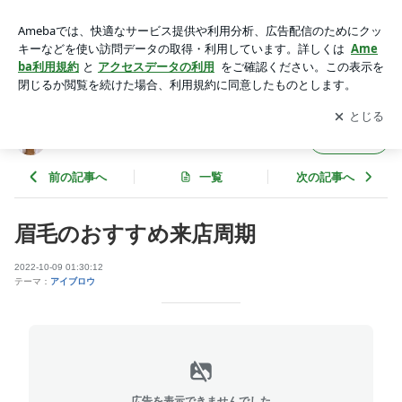
眉毛のおすすめ来店周期 | eyelash-Lento（アイラッシュ レ
ント）
アプリをダウンロードして
ブログの更新通知
を受け取りまし
開く
ょう。
eyelash-Lento（アイラッシュ レント）
フォロー
前の記事へ
一覧
次の記事へ
眉毛のおすすめ来店周期
2022-10-09 01:30:12
テーマ：
アイブロウ
広告を表示できませんでした