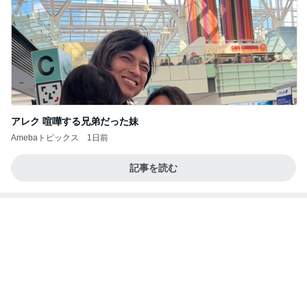
川崎希 長女と選んだ可愛いお守り
Amebaトピックス
1日前
20260803 鬼郁隊4人衆で中ちゃん釣行 写メ
中ちゃんのブログ
2日前