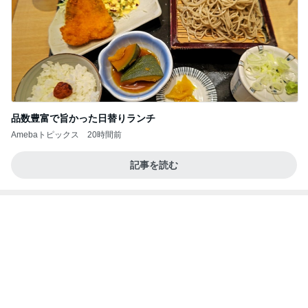
LIVEの予定が沢山で幸せな気持ち
Amebaトピックス
1日前
今週から停電が始まる?! 片山さつき大臣の警告がE
BS、RV、そしてGESARA宣言が⁈
心の道標【旧：ヤ～ベェのブログ】
23時間前