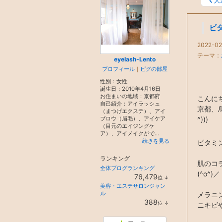
人
ビ
2022-02
テーマ：
eyelash-Lento
プロフィール
｜
ピグの部屋
性別：
女性
誕生日：
2010年4月16日
お住まいの地域：
京都府
こんに
自己紹介：アイラッシュ
京都、烏
（まつげエクステ）、アイ
ブロウ（眉毛）、アイケア
^)))
（目元のエイジングケ
ア）、アイメイクがで...
続きを見る
ビタミ
ランキング
肌のコ
全体ブログランキング
(^o^)／
76,479
位
↓
ラ
美容・エステサロンジャン
ン
ル
メラニ
キ
388
位
↓
ン
ニキビ
ラ
グ
ン
下
キ