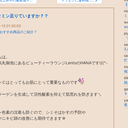
気上昇中の最新眉メ…
マツエクに違和感……
mi
タミン足りていますか？？
ミ
w
-12 01:30:00
w
おすすめ商品のご紹介
pi
sa
s
ちは。
丸御池にあるビューティーラウンジLentoのHANAです(((^-
ma
個
ti
ンＣはとってもお肌にとって重要なものです
g
ラーゲンを生成して活性酸素を抑えて肌荒れを防ぎます＼
y
ン色素の沈着も防ぐので、シミそばかすの予防や
やニキビ跡の改善にも期待できます☆