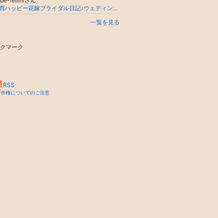
be-felliniさん
関西ハッピー花嫁ブライダル日記♪ウェディングショップコウベキタノフェリーニ （大阪・兵庫・京都・奈良・和歌山・徳島・香川）
一覧を見る
クマーク
RSS
著作権についてのご注意