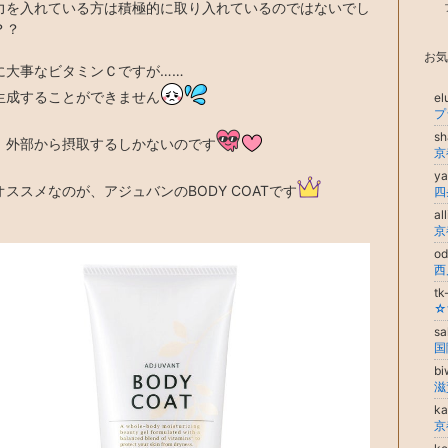
力を入れている方は積極的に取り入れているのではないでし
？？
お気
に大事なビタミンＣですが……
生成することができません
e
s
、外部から摂取するしかないのです
y
ススメなのが、アジュバンのBODY COATです
四
al
京
o
t
sa
国際
b
k