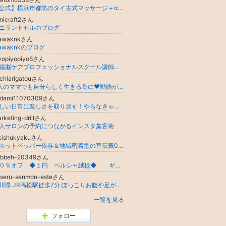
【公式】横浜市都筑のタイ古式マッサージ＋αサロンニルバーナ
nicraft2さん
ニランドセルのブログ
awaknkさん
awaknkのブログ
yopiyopiyo6さん
「腸脳ケアプロフェッショナルスクール講師 おなかケアリスト｜腸が変わる、心が軽くなる、人生が動き出す
chiarigatouさん
3人のママでも自分らしく生きる為に❤️勧誘が苦手な私でも出来る！楽しみながらドテラライフを発信！製品愛用の方にも収入の可能性も♡
adami11070309さん
忙しい日常に楽しさを取り戻す！やらなきゃばかりの毎日から自分の時間を大事にできるようになる効果的なエネルギーの整え方
rketing-drillさん
人サロンの予約につながるインスタ集客術
ikishukyakuさん
脱ホットペッパー依存＆地域密着型の宣伝費0円サロン集客！【三重県発】個人サロン専門コンサルタントのブログ集客講座
abbeh-20349さん
９０％オフ ◆１円 ペルシャ絨毯◆ ギャッベ
aseru-senmon-esteさん
香川県 JR高松駅徒歩7分 ぽっこりお腹や足が太いでお悩みの女性の方向け！ 痩せるに特化した痩身ダイエット専門サロン ユルル(yururu)
一覧を見る
フォロー