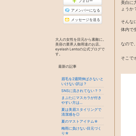
フォロー
降
美白に
ン
ょうか
グ
アメンバーになる
下
降
メッセージを送る
そんな
体内で
大人の女性を目元から素敵に。
なので
美容の業界人御用達のお店。
eyelash Lentoの公式ブログで
す。
そこでオ
最新の記事
眉毛を2週間伸ばさないと
いけない訳は？
SNSに流されてない？？
まぶたにマスカラが付き
やすい方は…
夏は美眉スタイリングで
清潔感を◎
夏のマストアイテム☆
梅雨に負けない目元づく
り☆