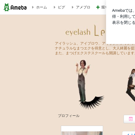
ホーム
ピグ
アメブロ
堀ちえみ 主治医か
ビタミン足りていますか？？ | eyelash-Lento（アイラッシ
eyelash-Lento（アイラッシュ レント）
アイラッシュ、アイブロウ、アイケア、アイメイ
ナチュラルなまつエクを得意とし、大人綺麗を提
また、まつげエクステスクールも開講しています
プロフィール