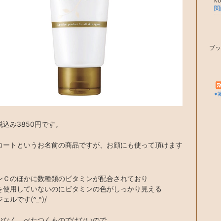
ko
ブッ
※
税込み3850円です。
コートというお名前の商品ですが、お顔にも使って頂けます
ンＣのほかに数種類のビタミンが配合されており
を使用していないのにビタミンの色がしっかり見える
ェルです(^_^)/
少なく、べたつくものではないので