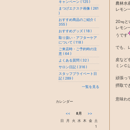
キャンペーン ( 125 )
農林水
まつげエクステ画像 ( 261
レモン
)
おすすめ商品のご紹介 (
20㎎
355 )
レモン
おすすめグッズ ( 18 )
うです
取り扱い・アフターケア
について ( 118 )
でも、
ご来店時・ご予約時の注
意 ( 64 )
皮など
よくある質問 ( 32 )
ミンＣ
サロン日記 ( 316 )
スタッフプライベート日
頑張っ
記 ( 289 )
摂取で
一覧を見る
意味わ
カレンダー
<<
8月
>>
日
月
火
水
木
金
土
1