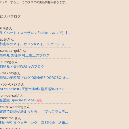
フォローすると、このブログの更新情報が届きます。
に入りブログ
luciaさん
プライベートエステサロンElucia(エルシア) 【宮津市 エステ･リラクゼーション(女性専用)】
hactyさん
京都山科のネイルサロン&ネイルスクール シャクティのブログ
asumasa-gelさん
条烏丸 美容師 村上泰正のブログ
lie-blogさん
都烏丸・美容院Allieのブログ
d-makotoさん
西川諒の美容師ブログ OSHARE DOROBO(オシャレドロボウ)
k-kool-0727さん
☆tu es belle☆♪宇治市木幡♪藤原拓弥のブログだぜー(^_-)-☆
lon-de-solさん
医療 Specialist Moe!
更新
iwako-weddingさん
滋賀県で結婚が決まったら、「びわこウェディング」へ！
azuseimeiさん
京都かがやきウェディング 京都和婚 結婚式、京都の神社挙式・寺院挙式、料亭・レストラン・ホテルのご手配はお任せください！！