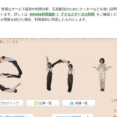
らお褒めの言葉
芸能人ブログ
人気ブログ
新規登録
ロ
ュ レント）
クができる京都で唯一のトータルアイサロン、アイラッシュレントのブログです。
案しています。
。
この
ブログトップ
記事一覧
画像一覧
フ
t