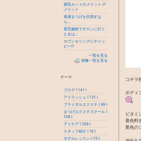
眉毛カットのメリット·デ
メリット
束感まつげを目指すな
ら…
眉毛施術でサロンに行く
ときは…
カウンセリングにチャッ
ピー!?
一覧を見る
画像一覧を見る
テーマ
コチラ
ブログ ( 141 )
ボディ
アイラッシュ ( 721 )
ブライダルエクステ ( 69 )
まつげエクステスクール (
ビタミ
108 )
着色料
アイケア ( 258 )
黄色のジ
スタッフ紹介 ( 16 )
モデルレッスン ( 75 )
油分も