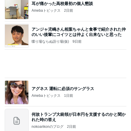
アンジャ児嶋さん相葉ちゃんと食事で紹介された仲
のいい後輩にコイツとは仲よく出来ないと思った
喋り場ならぬ語り場(仮)
9日前
アグネス 運転に必須のサングラス
Amebaトピックス
1日前
何故トランプ大統領が日本円を支援するのかと聞か
れた時の答え
nokoarikonのブログ
2日前
假屋崎省吾 初収穫したカボチャ
Amebaトピックス
1日前