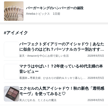
バーガーキングのハンバーガーの値段
Amebaトピックス
1日前
#
アイメイク
パーフェクトダイアリーのアイシャドウ｜あなた
に似合うのはどれ？パーソナルカラー別おすすめ
パレット
楽天・Amazonを中心にお得で楽しい生活
2026年8月5日
マナラはやばい！？2年使っている40代主婦の本
音レビュー
看護師→専業主婦、ひまわりの節約＆スッキリ暮らしブ
2026年8月5日
ログ
エクセルの人気アイシャドウ！秋の新色「透明感
モーヴ」を使ってみると♡
美人になれる、たくさんの魔法
2026年8月5日