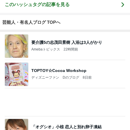
このハッシュタグの記事を見る
芸能人・有名人ブログ TOPへ
要介護5の志茂田景樹 入浴は3人がかり
Amebaトピックス
22時間前
TOPTOY☆Cocoa Workshop
ディズニーファン Dのブログ
8日前
「オグシオ」小椋 恋人と別れ卵子凍結
Amebaトピックス
1日前
開卡