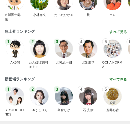
急上昇ランキング
すべて見る
1
2
3
4
5
AKB48
たんぽぽ川村
北村総一朗
北別府学
OCHA NORM
エミコ
A
新登場ランキング
すべて見る
1
2
3
4
5
BEYOOOOO
ゆうこりん
島倉りか
石 安伊
蒼井心音
NDS