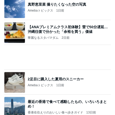
【ANAプレミアムクラス初体験】雷で50分遅延…
沖縄往復で分かった「余裕を買う」価値
華麗なるスタバマダム
2日前
2足目に購入した夏用のスニーカー
Amebaトピックス
1日前
最近の香港で食べて感動したもの、いろいろまと
め！
香港在住えりのおいしい食べ歩きガイド
13日前
サロンの恩人を発見し大興奮
Amebaトピックス
18時間前