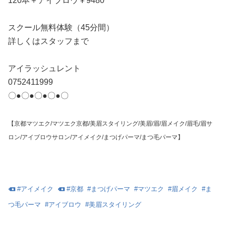
120本＋アイブロウ￥9480
スクール無料体験（45分間）
詳しくはスタッフまで
アイラッシュレント
0752411999
〇●〇●〇●〇●〇
【京都マツエク/マツエク京都/美眉スタイリング/美眉/眉/眉メイク/眉毛/眉サ
ロン/アイブロウサロン/アイメイク/まつげパーマ/まつ毛パーマ】
#
アイメイク
#
京都
#
まつげパーマ
#
マツエク
#
眉メイク
#
ま
つ毛パーマ
#
アイブロウ
#
美眉スタイリング