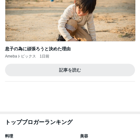
息子の為に頑張ろうと決めた理由
Amebaトピックス
1日前
記事を読む
トップブロガーランキング
料理
美容
1
1
栄養士ママそっち～の
（旧アカウント）
簡単美味しいサイクル
ブログ【アラフォ
献立
社売却セカンドラ
そっち～
エマの日記
フ】