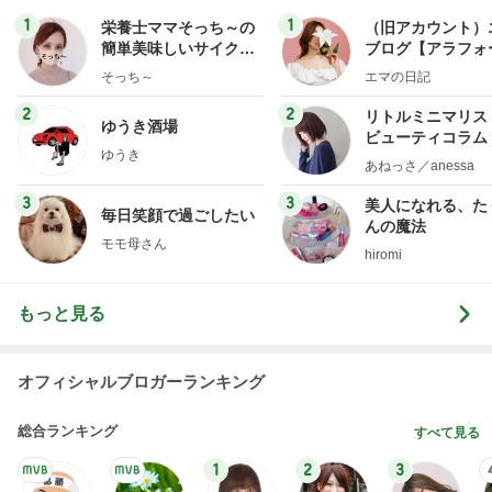
2
2
リトルミニマリス
ゆうき酒場
ビューティコラム 
ゆうき
little minimalist'
あねっさ／anessa
uty colum
3
3
美人になれる、た
毎日笑顔で過ごしたい
んの魔法
モモ母さん
hiromi
もっと見る
オフィシャルブロガーランキング
総合ランキング
すべて見る
1
2
3
市川團十郎白
小林麻央
だいたひかる
桃
クロ
猿