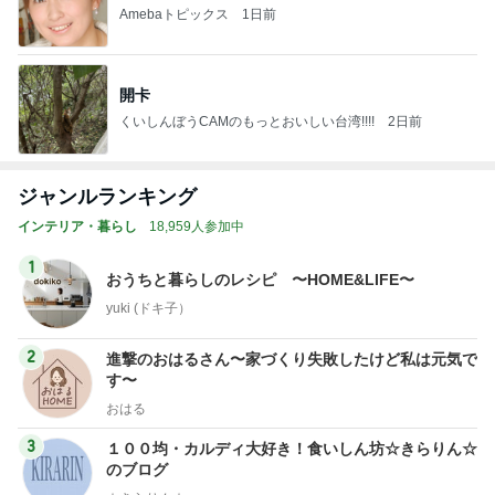
くいしんぼうCAMのもっとおいしい台湾!!!!
2日前
ジャンルランキング
インテリア・暮らし
18,959人参加中
1
おうちと暮らしのレシピ 〜HOME&LIFE〜
yuki (ドキ子）
2
進撃のおはるさん〜家づくり失敗したけど私は元気で
す〜
おはる
3
１００均・カルディ大好き！食いしん坊☆きらりん☆
のブログ
☆きらりん☆
4
5
6
7
8