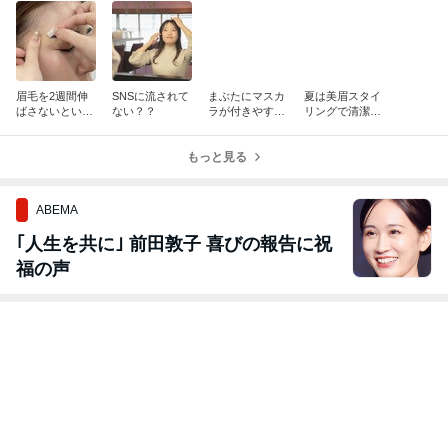
眉毛を2週間伸
SNSに流されて
まぶたにマスカ
夏は美眉スタイ
ばさないといけ
ない？？
ラが付きやすい
リングで清潔感
ない訳は？
方は…
を◎
もっと見る
ABEMA
｢人生を共に｣ 前田敦子 喜びの報告に祝
福の声