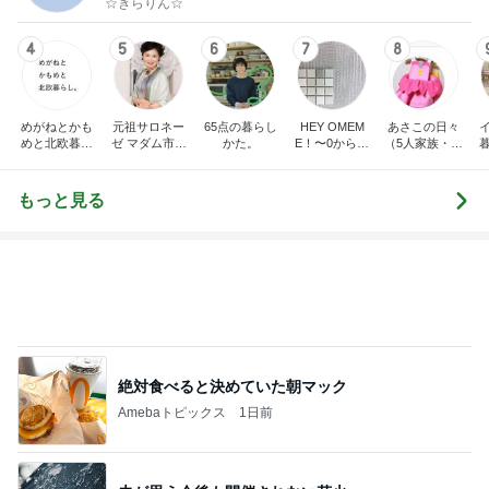
めがねとかも
元祖サロネー
65点の暮らし
HEY OMEM
あさこの日々
めと北欧暮ら
ゼ マダム市川
かた。
E！〜0からの
（5人家族・投
し
のほのぼのブ
家づくり〜
資・家計簿・
ログ
雑貨）
もっと見る
絶対食べると決めていた朝マック
Amebaトピックス
1日前
夫が思う今後も開催されない花火
Amebaトピックス
1日前