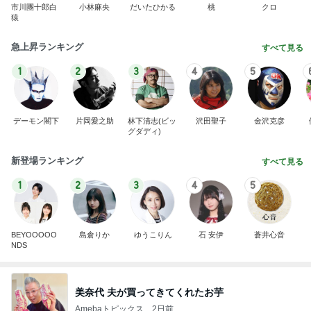
市川團十郎白
小林麻央
だいたひかる
桃
クロ
猿
急上昇ランキング
すべて見る
1
2
3
4
5
デーモン閣下
片岡愛之助
林下清志(ビッ
沢田聖子
金沢克彦
グダディ)
新登場ランキング
すべて見る
1
2
3
4
5
BEYOOOOO
島倉りか
ゆうこりん
石 安伊
蒼井心音
NDS
美奈代 夫が買ってきてくれたお芋
Amebaトピックス
2日前