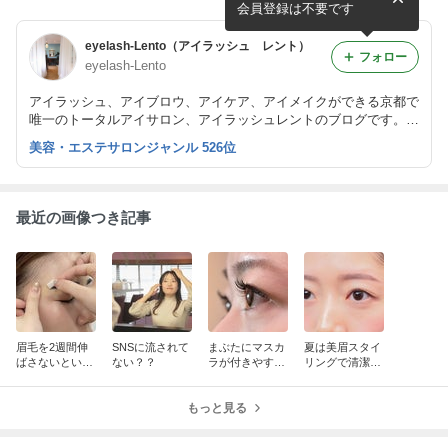
会員登録は不要です
eyelash-Lento（アイラッシュ レント）
フォロー
eyelash-Lento
アイラッシュ、アイブロウ、アイケア、アイメイクができる京都で
唯一のトータルアイサロン、アイラッシュレントのブログです。
ナチュラルなまつエクを得意とし、大人綺麗を提案しています。
美容・エステサロンジャンル 526位
また、まつげエクステスクールも開講しています。
最近の画像つき記事
眉毛を2週間伸
SNSに流されて
まぶたにマスカ
夏は美眉スタイ
ばさないといけ
ない？？
ラが付きやすい
リングで清潔感
ない訳は？
方は…
を◎
もっと見る