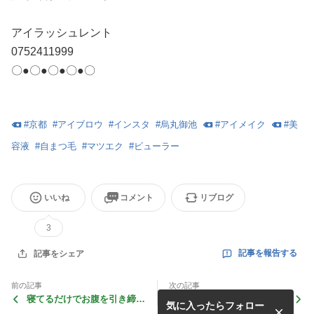
アイラッシュレント
0752411999
〇●〇●〇●〇●〇
#
京都
#
アイブロウ
#
インスタ
#
烏丸御池
#
アイメイク
#
美
容液
#
自まつ毛
#
マツエク
#
ビューラー
いいね
コメント
リブログ
3
記事を報告する
記事をシェア
前の記事
次の記事
寝てるだけでお腹を引き締め
30分で心身健やかに。
気に入ったらフォロー
る！！