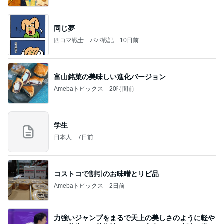
同じ夢
四コマ戦士 パパ戦記
10日前
富山銘菓の美味しい進化バージョン
Amebaトピックス
20時間前
学生
日本人
7日前
コストコで割引のお味噌とリピ品
Amebaトピックス
2日前
力強いジャンプをまるで天上の美しさのように軽や