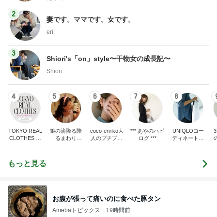
2
妻です。ママです。女です。
eri.
3
Shiori's「on」style〜干物女の成長記〜
Shiori
4
5
6
7
8
TOKYO REAL
銀の滴降る降
coco-eririko大
*** あやのハピ
UNIQLOコー
CLOTHES 大
るまわり
人のプチプラ
ログ ***
ディネート日
人世代のリア
に・・・
mixコーデ
記
ハ
ルクローズ
♪
もっと見る
お腹が張って痛いのに食べた豚タン
Amebaトピックス
19時間前