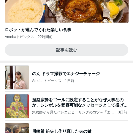
ロボットが運んでくれた楽しい食事
Amebaトピックス
22時間前
記事を読む
のん ドラマ撮影でエナジーチャージ
Amebaトピックス
1日前
涅槃寂静をゴールに設定することがなぜ大事なの
か、シンボルを受容可能なメッセージとして投げる
ことが
気功師から見たバレエとヒーリングのコツ～「まと
3日前
いのば」ブログ
川崎希 紛失し作り直した夫の鍵