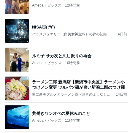
Amebaトピックス
12時間前
NISA①(;'∀')
パラスジュエリー（白美女神宝珠）の夢の記録
14日前
（続編）
ルミ子 サカ友と久し振りの再会
Amebaトピックス
10時間前
ラーメン二郎 新潟店【新潟市中央区】ラーメン小
つけメン変更 ツルパツ麺が旨い新潟二郎のつけ麺
主に新潟グルメとラーメン食べ歩きのよしなしご
14日前
と
共働きワンオペの夏休みのこと
Amebaトピックス
11時間前