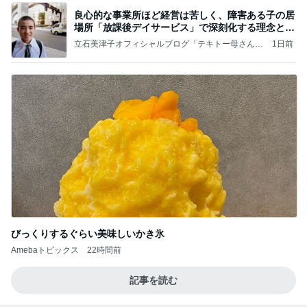
良心的な事業所ほど経営は苦しく、障害ある子の居
場所「放課後デイサービス」で深刻化する理念と現
実の
立石美津子オフィシャルブログ「テキトー母さんの
1日前
すすめ」Powered by Ameba
びっくりするぐらい美味しいかき氷
Amebaトピックス
22時間前
記事を読む