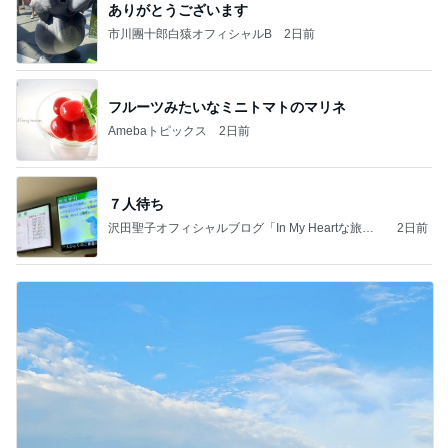
ありがとうございます
市川團十郎白猿オフィシャルB
2日前
フルーツみたいなミニトマトのマリネ
Amebaトピックス
2日前
７人待ち
沢田聖子オフィシャルブログ「In My Heartな旅日
2日前
記」by Ameba