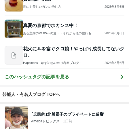
世にも美しいガンの治し方
2026年8月6日
真夏の京都でホカンス中！
ある主婦のWDWへの道・・それから他の旅行も
2026年8月6日
花火に耳を塞ぐクロ娘！やっぱり成長してないク
ロ。
Happiness～ゆずのあいのり考察ブログ～
2026年8月6日
このハッシュタグの記事を見る
芸能人・有名人ブログ TOPへ
｢庶民的｣北川景子のプライベートに反響
Amebaトピックス
1日前