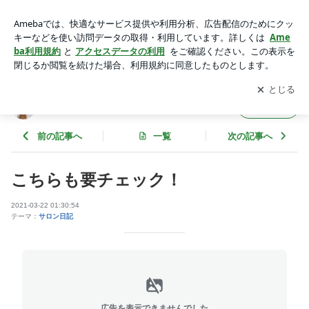
こちらも要チェック！ | eyelash-Lento（アイラッシュ レン
ト）
アプリをダウンロードして
ブログの更新通知
を受け取りまし
開く
ょう。
eyelash-Lento（アイラッシュ レント）
フォロー
前の記事へ
一覧
次の記事へ
こちらも要チェック！
2021-03-22 01:30:54
テーマ：
サロン日記
広告を表示できませんでした