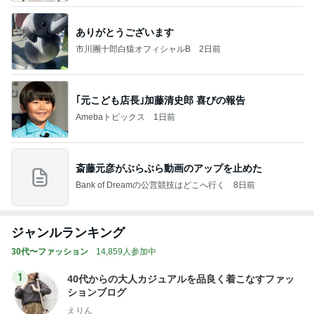
ありがとうございます
市川團十郎白猿オフィシャルB
2日前
｢元こども店長｣加藤清史郎 喜びの報告
Amebaトピックス
1日前
斎藤元彦がぶらぶら動画のアップを止めた
Bank of Dreamの公営競技はどこへ行く
8日前
ジャンルランキング
30代〜ファッション
14,859人参加中
1
40代からの大人カジュアルを品良く着こなすファッ
ションブログ
えりん