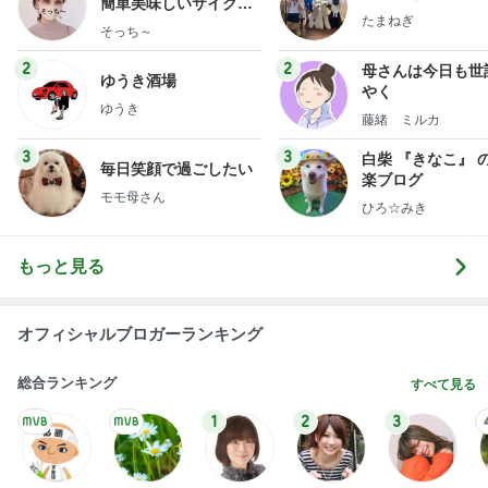
簡単美味しいサイクル
たまねぎ
献立
そっち～
2
2
母さんは今日も世
ゆうき酒場
やく
ゆうき
藤緒 ミルカ
3
3
白柴 『きなこ』 
毎日笑顔で過ごしたい
楽ブログ
モモ母さん
ひろ☆みき
もっと見る
オフィシャルブロガーランキング
総合ランキング
すべて見る
1
2
3