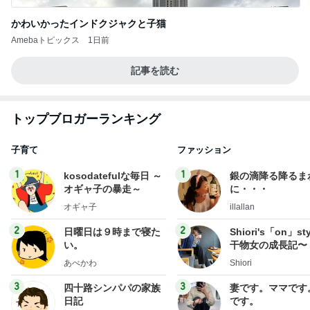
かわいかったインドクジャクと子猫
Amebaトピックス
1日前
記事を読む
トップブロガーランキング
子育て
ファッション
1
1
kosodatefulな毎日 ～
銀の滴降る降るま
オギャ子の暴走～
に・・・
オギャ子
illallan
2
2
日曜日は９時まで寝た
Shiori's「on」st
い。
干物女の成長記〜
あべかわ
Shiori
3
3
四十路シンパパの家族
妻です。ママです
日記
です。