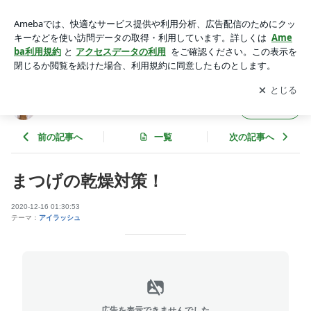
まつげの乾燥対策！ | eyelash-Lento（アイラッシュ レン
ト）
アプリをダウンロードして
ブログの更新通知
を受け取りまし
開く
ょう。
eyelash-Lento（アイラッシュ レント）
フォロー
前の記事へ
一覧
次の記事へ
まつげの乾燥対策！
2020-12-16 01:30:53
テーマ：
アイラッシュ
広告を表示できませんでした