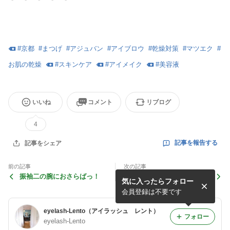
#
京都
#
まつげ
#
アジュバン
#
アイブロウ
#
乾燥対策
#
マツエク
#
お肌の乾燥
#
スキンケア
#
アイメイク
#
美容液
いいね
コメント
リブログ
4
記事を報告する
記事をシェア
前の記事
次の記事
振袖二の腕におさらばっ！
早く結果の出したい方に！
気に入ったらフォロー
会員登録は不要です
eyelash-Lento（アイラッシュ レント）
フォロー
eyelash-Lento