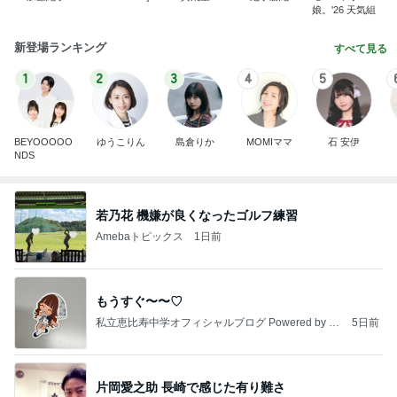
娘。'26 天気組
新登場ランキング
すべて見る
1
2
3
4
5
BEYOOOOO
ゆうこりん
島倉りか
MOMIママ
石 安伊
NDS
若乃花 機嫌が良くなったゴルフ練習
Amebaトピックス
1日前
もうすぐ〜〜♡
私立恵比寿中学オフィシャルブログ Powered by A
5日前
meba
片岡愛之助 長崎で感じた有り難さ