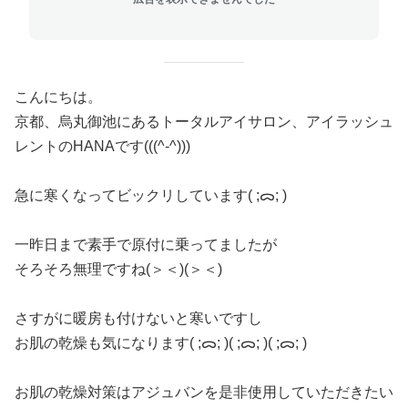
こんにちは。
京都、烏丸御池にあるトータルアイサロン、アイラッシュ
レントのHANAです(((^-^)))
急に寒くなってビックリしています( ;ᯅ; )
一昨日まで素手で原付に乗ってましたが
そろそろ無理ですね(＞＜)(＞＜)
さすがに暖房も付けないと寒いですし
お肌の乾燥も気になります( ;ᯅ; )( ;ᯅ; )( ;ᯅ; )
お肌の乾燥対策はアジュバンを是非使用していただきたい