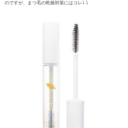
のですが、まつ毛の乾燥対策にはコレ⤵︎ ⤵︎