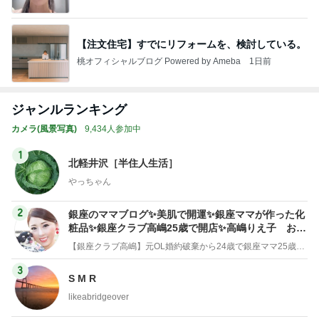
【注文住宅】すでにリフォームを、検討している。
桃オフィシャルブログ Powered by Ameba
1日前
ジャンルランキング
カメラ(風景写真)
9,434人参加中
1
北軽井沢［半住人生活］
やっちゃん
2
銀座のママブログ✨美肌で開運✨銀座ママが作った化
粧品✨銀座クラブ高嶋25歳で開店✨高嶋りえ子 お着
物でエルメス バーキン コーデ
【銀座クラブ高嶋】元OL婚約破棄から24歳で銀座ママ25歳でオーナーママ銀座 美肌で開運♡パワースポット巡り高嶋りえ子ブログ
3
S M R
likeabridgeover