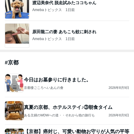
渡辺美奈代 脱走試みたココちゃん
Amebaトピックス
1日前
原田龍二の妻 あちこち蚊に刺され
Amebaトピックス
1日前
#
京都
今日はお墓参りに行きました。
京都倭ごころへいあんの會
2026年8月9日
真夏の京都、ホテルステイ♪③朝食タイム
ある主婦のWDWへの道・・それから他の旅行も
2026年8月9日
【京都】癌封じ、可愛い動物お守りが人気の平等