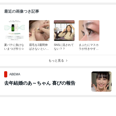
最近の画像つき記事
夏バテに負けな
眉毛を2週間伸
SNSに流されて
まぶたにマスカ
いまつげ作り☆
ばさないといけ
ない？？
ラが付きやすい
ない訳は？
方は…
もっと見る
ABEMA
去年結婚のあ～ちゃん 喜びの報告