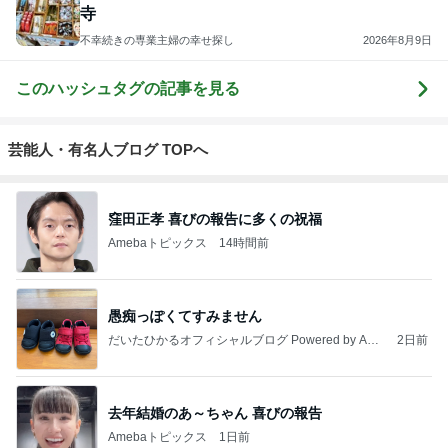
寺
不幸続きの専業主婦の幸せ探し
2026年8月9日
このハッシュタグの記事を見る
芸能人・有名人ブログ TOPへ
窪田正孝 喜びの報告に多くの祝福
Amebaトピックス
14時間前
愚痴っぽくてすみません
だいたひかるオフィシャルブログ Powered by Ame
2日前
ba
去年結婚のあ～ちゃん 喜びの報告
Amebaトピックス
1日前