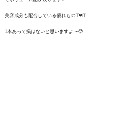
美容成分も配合している優れもの⋆͛‪‪❤︎‬⋆͛
1本あって損はないと思いますよ〜😊