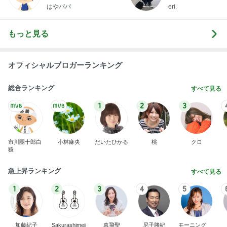
はやパパ
eri.
もっと見る
オフィシャルブロガーランキング
総合ランキング
すべて見る
1
2
3
市川團十郎白
小林麻央
だいたひかる
桃
クロ
猿
急上昇ランキング
すべて見る
1
2
3
4
5
加藤紀子
Sakurashimeji
真飛聖
尼子勝紀
モーニング