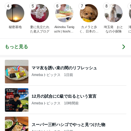
4
5
6
7
8
秘密基地
妻に先立たれ
Akinobu Tanig
カメラと歩
埼玉発 おと
た老人ブログ
uchi | Itoshima
く、日本の風
なの小探険
Landscape Ph
景スナップ紀
otographer
行
もっと見る
ママ友を誘い束の間のリフレッシュ
Amebaトピックス
1日前
12月の試合にC級で出るという宣言
Amebaトピックス
10時間前
スーパー三軒ハシゴでやっと見つけた物