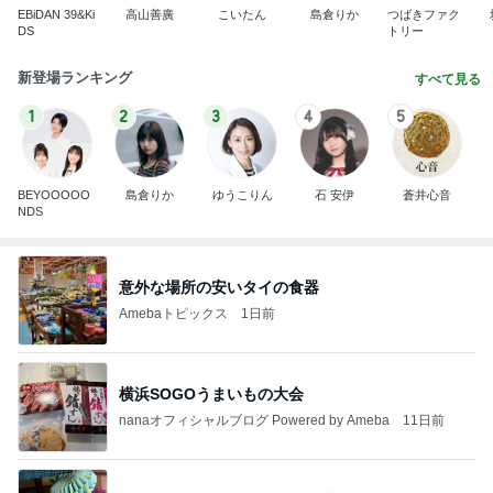
EBiDAN 39&Ki
高山善廣
こいたん
島倉りか
つばきファク
DS
トリー
新登場ランキング
すべて見る
1
2
3
4
5
BEYOOOOO
島倉りか
ゆうこりん
石 安伊
蒼井心音
NDS
意外な場所の安いタイの食器
Amebaトピックス
1日前
横浜SOGOうまいもの大会
nanaオフィシャルブログ Powered by Ameba
11日前