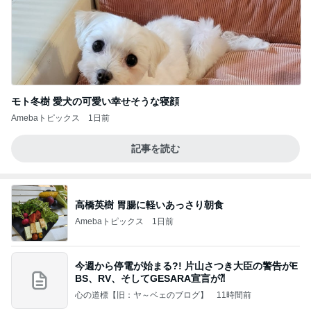
モト冬樹 愛犬の可愛い幸せそうな寝顔
Amebaトピックス
1日前
記事を読む
高橋英樹 胃腸に軽いあっさり朝食
Amebaトピックス
1日前
今週から停電が始まる?! 片山さつき大臣の警告がE
BS、RV、そしてGESARA宣言が⁈
心の道標【旧：ヤ～ベェのブログ】
11時間前