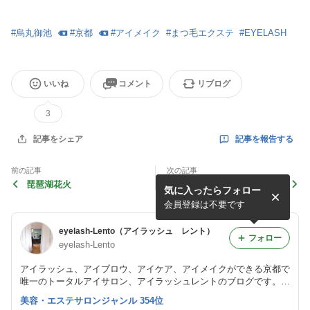
#
烏丸御池
#
京都
#
アイメイク
#
まつ毛エクステ
#
EYELASH
いいね
コメント
リブログ
3
記事を報告する
記事をシェア
前の記事
次の記事
琵琶湖花火
日焼け止め！
気に入ったらフォロー
会員登録は不要です
eyelash-Lento（アイラッシュ レント）
フォロー
eyelash-Lento
アイラッシュ、アイブロウ、アイケア、アイメイクができる京都で
唯一のトータルアイサロン、アイラッシュレントのブログです。
ナチュラルなまつエクを得意とし、大人綺麗を提案しています。
美容・エステサロンジャンル 354位
また、まつげエクステスクールも開講しています。