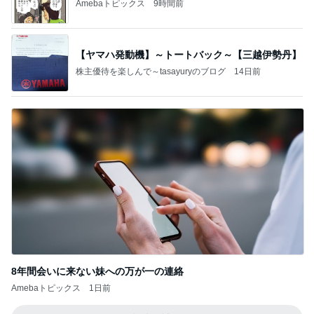
Amebaトピックス
9時間前
【ヤマハ発動機】～トートバック～【三越伊勢丹】
株主優待を楽しんで～tasayuryのブログ
14日前
8年間会いに来ない妹への万が一の連絡
Amebaトピックス
1日前