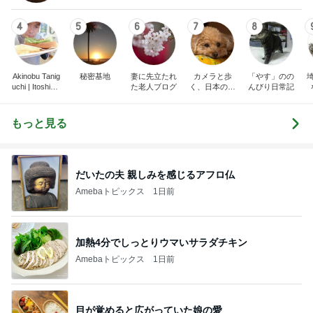
4
5
6
7
8
Akinobu Tanig
秘密基地
妻に先立たれ
カメラと歩
「やす」のの
uchi | Itoshima
た老人ブログ
く、日本の風
んびり日常記
Landscape Ph
景スナップ紀
otographer
行
もっと見る
だいたの夫 親しみを感じるアフロ仏
Amebaトピックス
1日前
加熱4分でしっとりウマいサラダチキン
Amebaトピックス
1日前
目が覚めると広がっていた娘の愛