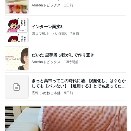
Amebaトピックス
1日前
インターン面接3
四コマ戦士 パパ戦記
7日前
だいた 里芋煮っ転がしで作り置き
Amebaトピックス
13時間前
きっと高市ってこの時代に嘘、誤魔化し、はぐらか
しても【バレない】【通用する】とでも思ってたん
だろ
広報 いぬねこ本舗
9日前