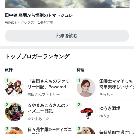
田中健 鳥羽から恒例のトマトジュレ
Amebaトピックス
14時間前
記事を読む
トップブロガーランキング
旅行
料理
1
1
「吉田さんちのファミ
栄養士ママそっち
リー日記」Powered b
簡単美味しいサイ
y Ameba 吉田さんファ
献立
吉田さんファミリー
そっち～
ミリーオフィシャルブ
ログ
2
2
☆やまあこ☆さんのデ
ゆうき酒場
ィズニー日記
ゆうき
☆やまあこ☆
3
3
日々是甘露2〜ディズニ
毎日笑顔で過ごし