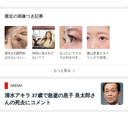
最近の画像つき記事
眉毛を2週間伸
SNSに流されて
まぶたにマスカ
夏は美眉スタイ
ばさないといけ
ない？？
ラが付きやすい
リングで清潔感
ない訳は？
方は…
を◎
もっと見る
ABEMA
清水アキラ 37歳で急逝の息子 良太郎さ
んの死去にコメント