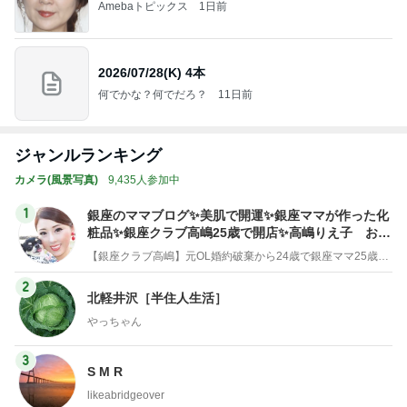
Amebaトピックス
1日前
2026/07/28(K) 4本
何でかな？何でだろ？
11日前
ジャンルランキング
カメラ(風景写真)
9,435人参加中
1
銀座のママブログ✨美肌で開運✨銀座ママが作った化
粧品✨銀座クラブ高嶋25歳で開店✨高嶋りえ子 お着
物でエルメス バーキン コーデ
【銀座クラブ高嶋】元OL婚約破棄から24歳で銀座ママ25歳でオーナーママ銀座 美肌で開運♡パワースポット巡り高嶋りえ子ブログ
2
北軽井沢［半住人生活］
やっちゃん
3
S M R
likeabridgeover