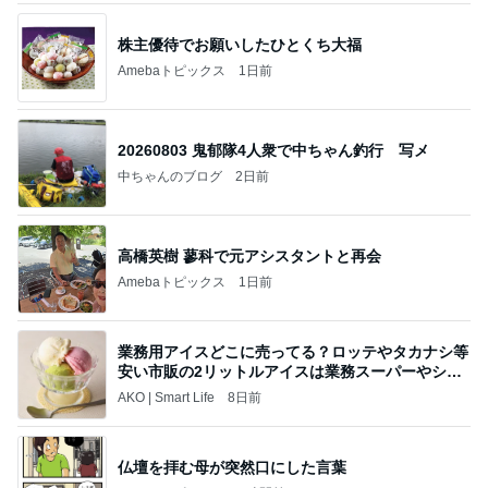
株主優待でお願いしたひとくち大福
Amebaトピックス
1日前
20260803 鬼郁隊4人衆で中ちゃん釣行 写メ
中ちゃんのブログ
2日前
高橋英樹 蓼科で元アシスタントと再会
Amebaトピックス
1日前
業務用アイスどこに売ってる？ロッテやタカナシ等
安い市販の2リットルアイスは業務スーパーやシャ
トレ
AKO | Smart Life
8日前
仏壇を拝む母が突然口にした言葉