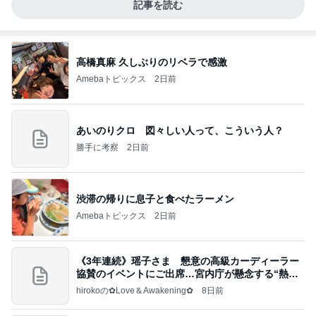
記事を読む
高橋真麻 久しぶりのリベラで感激
Amebaトピックス
2日前
あいのりクロ 図々しい人って、こういう人？
勝手に考察
2日前
渋滞の帰りに息子と食べたラーメン
Amebaトピックス
2日前
《3年連続》瑶子さま 懇意の高級カーディーラー
協賛のイベントにご出席…宮内庁が懸念する“熱心
すぎ
hirokoの✿Love＆Awakening✿
8日前