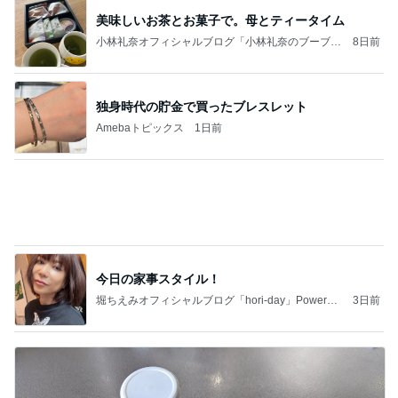
美味しいお茶とお菓子で。母とティータイム
小林礼奈オフィシャルブログ「小林礼奈のブーブー
8日前
ブログ」Powered by Ameba
独身時代の貯金で買ったブレスレット
Amebaトピックス
1日前
今日の家事スタイル！
堀ちえみオフィシャルブログ「hori-day」Powered
3日前
by Ameba