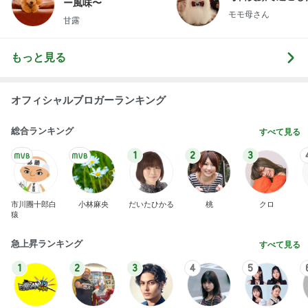
ー風味〜
モモ母さん
甘露
もっと見る
オフィシャルブロガーランキング
総合ランキング
すべて見る
1
2
3
市川團十郎白
小林麻央
だいたひかる
桃
クロ
猿
急上昇ランキング
すべて見る
1
2
3
4
5