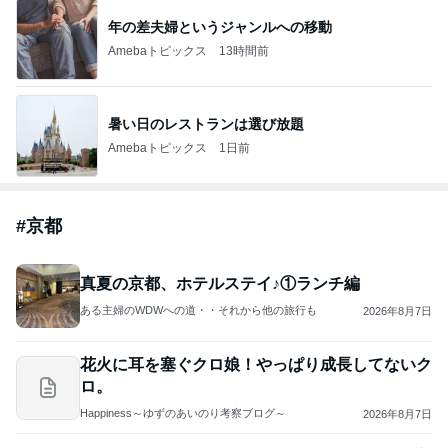
年の差夫婦というジャンルへの移動
Amebaトピックス
13時間前
暑い日のレストランは選び放題
Amebaトピックス
1日前
#
京都
真夏の京都、ホテルステイ♪①ランチ編
ある主婦のWDWへの道・・それから他の旅行も
2026年8月7日
花火に耳を塞ぐクロ娘！やっぱり成長してないク
ロ。
Happiness～ゆずのあいのり考察ブログ～
2026年8月7日